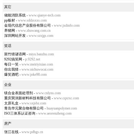
其它
储能消防系统
-
www.qianye-tech.com
pp板材
-
www.sddzsxxs.com
金现代信息产业股份有限公司
-
www.jxdinfo.com
养猪网
-
www.zhuwang.com.cn
深圳网站开发
-
www.szxjgs.com
笑话
斑竹猜谜语网
-
miyu.banzhu.com
9292搞笑网
-
p.9292.net
每日一笑
-
www.meiriyixiao.com
你出我猜
-
www.nichuwocai.com
爆笑酒吧
-
www.joke98.com
企业
镁合金表面处理剂
-
www.cnlyns.com
重庆巽润新材料科技有限公司
-
www.cqxrxc.com
太原礼盒
-
www.sxjsbz.com
青岛华元聚合物有限公司
-
huayuanpolymer.com
ISO三体系认证咨询
-
www.aeorenzheng.com
房产
张江在线
-
www.pdbgs.cn