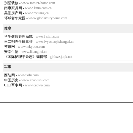
别墅装修
-
www.master-home.com
南康家具网
-
www.1mm.com.cn
美堂房产网
-
www.meitang.cn
环球奢华家园
-
www.globluxuryhome.com
健康
学生健康管理系统
-
www.i-shm.com
王二明养生解毒茶
-
www.lvyechaojishengtai.cn
整形网
-
www.mkyooo.com
安泰生物
-
www.likanghui.cn
《国际护理学杂志》编辑部
-
gjhlxzz.juqk.net
军事
西陆网
-
www.xilu.com
中国历史
-
www.zhaolishi.com
CEO军事网
-
www.ceowo.com