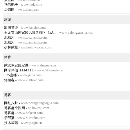
飞信电子
-
www.fxdz.com
店铺网
-
www.dianpu.cn
旅游
出国签证
-
www.kcmice.com
玉龙雪山国家级风景名胜区（5A...
-
www.yulongxueshan.cn
北戴河
-
www.tuozhanok.com
北戴河
-
www.tuanjianok.com
少林武校
-
m.shaolinwuxiao.com
体育
武汉保安服定做
-
www.shmanba.cn
网球伴侣TEEMATE
-
www.51teemate.cn
JRS直播
-
www.jrsba.com
骑摆客
-
www.700bike.com
博客
网红八卦
-
www.wanghongbagua.com
博客趣个性网
-
qq.bokequ.com
博客趣
-
www.bokequ.com
学部落
-
www.xuebuluo.com
技术星球
-
www.jsxqiu.cn