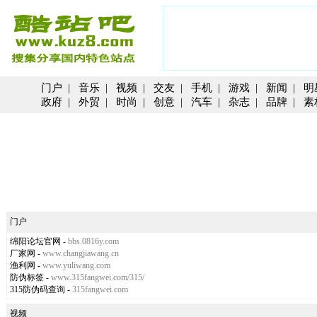
门户
|
音乐
|
视频
|
交友
|
手机
|
游戏
|
新闻
|
明
政府
|
外贸
|
时尚
|
创意
|
汽车
|
杂志
|
品牌
|
素
门户
绵阳论坛官网
-
bbs.0816y.com
厂家网
-
www.changjiawang.cn
渔利网
-
www.yuliwang.com
防伪标签
-
www.315fangwei.com/315/
315防伪码查询
-
315fangwei.com
视频