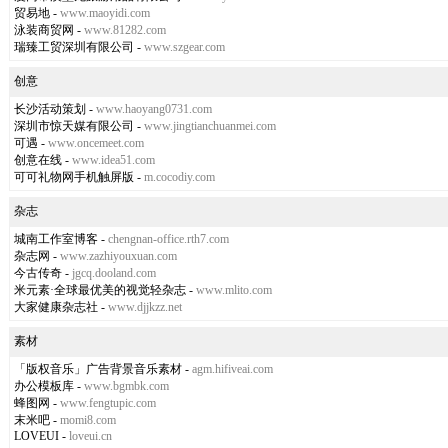
贸易地
-
www.maoyidi.com
泳装商贸网
-
www.81282.com
瑞臻工贸深圳有限公司
-
www.szgear.com
创意
长沙活动策划
-
www.haoyang0731.com
深圳市惊天媒有限公司
-
www.jingtianchuanmei.com
可遇
-
www.oncemeet.com
创意在线
-
www.idea51.com
可可礼物网手机触屏版
-
m.cocodiy.com
杂志
城南工作室博客
-
chengnan-office.rth7.com
杂志网
-
www.zazhiyouxuan.com
今古传奇
-
jgcq.dooland.com
米元素·全球最优美的视觉轻杂志
-
www.mlito.com
大家健康杂志社
-
www.djjkzz.net
素材
「版权音乐」广告背景音乐素材
-
agm.hifiveai.com
办公模板库
-
www.bgmbk.com
蜂图网
-
www.fengtupic.com
末米吧
-
momi8.com
LOVEUI
-
loveui.cn