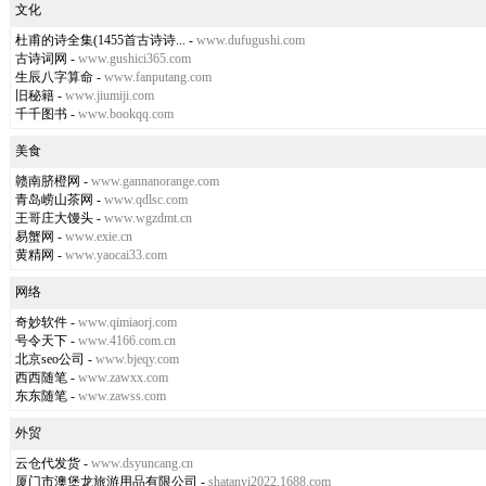
文化
杜甫的诗全集(1455首古诗诗...
-
www.dufugushi.com
古诗词网
-
www.gushici365.com
生辰八字算命
-
www.fanputang.com
旧秘籍
-
www.jiumiji.com
千千图书
-
www.bookqq.com
美食
赣南脐橙网
-
www.gannanorange.com
青岛崂山茶网
-
www.qdlsc.com
王哥庄大馒头
-
www.wgzdmt.cn
易蟹网
-
www.exie.cn
黄精网
-
www.yaocai33.com
网络
奇妙软件
-
www.qimiaorj.com
号令天下
-
www.4166.com.cn
北京seo公司
-
www.bjeqy.com
西西随笔
-
www.zawxx.com
东东随笔
-
www.zawss.com
外贸
云仓代发货
-
www.dsyuncang.cn
厦门市澳堡龙旅游用品有限公司
-
shatanyi2022.1688.com