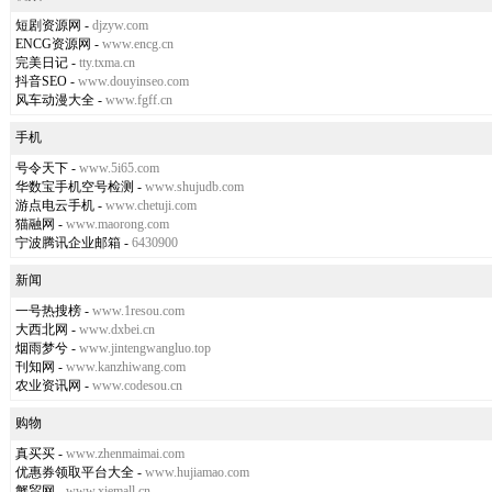
短剧资源网
-
djzyw.com
ENCG资源网
-
www.encg.cn
完美日记
-
tty.txma.cn
抖音SEO
-
www.douyinseo.com
风车动漫大全
-
www.fgff.cn
手机
号令天下
-
www.5i65.com
华数宝手机空号检测
-
www.shujudb.com
游点电云手机
-
www.chetuji.com
猫融网
-
www.maorong.com
宁波腾讯企业邮箱
-
6430900
新闻
一号热搜榜
-
www.1resou.com
大西北网
-
www.dxbei.cn
烟雨梦兮
-
www.jintengwangluo.top
刊知网
-
www.kanzhiwang.com
农业资讯网
-
www.codesou.cn
购物
真买买
-
www.zhenmaimai.com
优惠券领取平台大全
-
www.hujiamao.com
蟹贸网
-
www.xiemall.cn