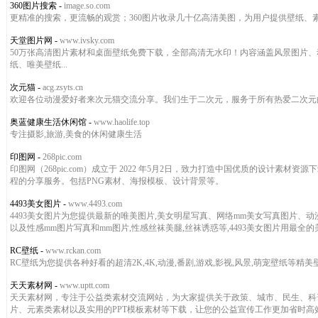
360图片搜索
-
image.so.com
更精准的搜索，更流畅的观赏；360图片收录几十亿高清美图，为用户提供壁纸
天堂图片网
-
www.ivsky.com
50万张高清图片素材和桌面壁纸免费下载，全部高清无水印！内容涵盖风景图片
纸、唯美壁纸...
次元猫
-
acg.zsyts.cn
欢迎各位动漫爱好者来次元猫交流分享。我们生于二次元，服务于所有热爱二次元
奥蓝健康生活休闲馆
-
www.haolife.top
专注摄影,旅游,美食的休闲健康生活
印图网
-
268pic.com
印图网（268pic.com）成立于 2022 年5月2日，致力打造中国优质的设
程的分享服务。包括PNG素材、海报模板、设计背景等。
4493美女图片
-
www.4493.com
4493美女图片为您提供最新的唯美图片,美女明星写真、网络mm美女写真图片、
以及性感mm图片写真和mm图片,性感丝袜美腿,丝袜诱惑等,4493美女图片用最全
RC壁纸
-
www.rckan.com
RC壁纸为您提供各种好看的超清2K,4K,动漫,番剧,游戏,影视,风景,萌宠壁纸等
天天素材网
-
www.uptt.com
天天素材网，专注于公益类素材交流网站，为大家提供关于政策、城市、民生、科
片、元素类素材以及实用的PPT模板素材等下载，让您的公益宣传工作更加省时高