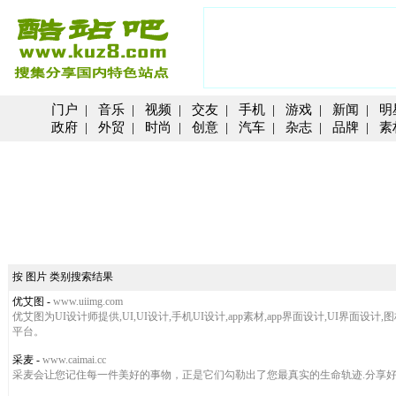
门户
|
音乐
|
视频
|
交友
|
手机
|
游戏
|
新闻
|
明
政府
|
外贸
|
时尚
|
创意
|
汽车
|
杂志
|
品牌
|
素
按 图片 类别搜索结果
优艾图
-
www.uiimg.com
优艾图为UI设计师提供,UI,UI设计,手机UI设计,app素材,app界面设计,UI界面
平台。
采麦
-
www.caimai.cc
采麦会让您记住每一件美好的事物，正是它们勾勒出了您最真实的生命轨迹.分享