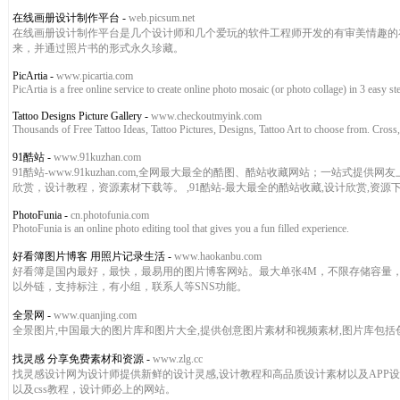
在线画册设计制作平台
-
web.picsum.net
在线画册设计制作平台是几个设计师和几个爱玩的软件工程师开发的有审美情趣的
来，并通过照片书的形式永久珍藏。
PicArtia
-
www.picartia.com
PicArtia is a free online service to create online photo mosaic (or photo collage) in 3 easy s
Tattoo Designs Picture Gallery
-
www.checkoutmyink.com
Thousands of Free Tattoo Ideas, Tattoo Pictures, Designs, Tattoo Art to choose from. Cross,
91酷站
-
www.91kuzhan.com
91酷站-www.91kuzhan.com,全网最大最全的酷图、酷站收藏网站；一
欣赏，设计教程，资源素材下载等。 ,91酷站-最大最全的酷站收藏,设计欣赏,资源
PhotoFunia
-
cn.photofunia.com
PhotoFunia is an online photo editing tool that gives you a fun filled experience.
好看簿图片博客 用照片记录生活
-
www.haokanbu.com
好看簿是国内最好，最快，最易用的图片博客网站。最大单张4M，不限存储容量
以外链，支持标注，有小组，联系人等SNS功能。
全景网
-
www.quanjing.com
全景图片,中国最大的图片库和图片大全,提供创意图片素材和视频素材,图片库包括
找灵感 分享免费素材和资源
-
www.zlg.cc
找灵感设计网为设计师提供新鲜的设计灵感,设计教程和高品质设计素材以及APP设计
以及css教程，设计师必上的网站。