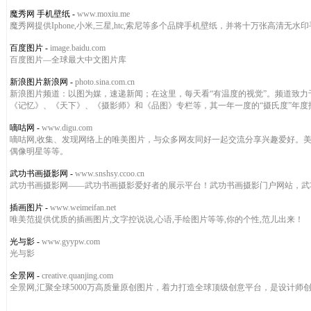
魔秀网 手机壁纸
-
www.moxiu.me
魔秀网提供Iphone,小米,三星,htc,索尼等多个品牌手机壁纸，并将十万张高清
百度图片
-
image.baidu.com
百度图片—全球最大中文图片库
新浪图片新浪网
-
photo.sina.com.cn
新浪图片频道：以图为媒，速递新闻；在这里，每天看“有温度的视觉”。频道致
《记忆》、《天下》、《摄影师》和《品图》专栏等，其一年一度的“摄氏度”年
嘀咕网
-
www.digu.com
嘀咕网,收集、发现网络上的唯美图片，与众多网友同好一起交流分享兴趣爱好。美
偶像明星等等。
武功书画摄影网
-
www.snshsy.ccoo.cn
武功书画摄影网——武功书画摄影爱好者的展示平台！武功书画摄影门户网站，武
插画图片
-
www.weimeifan.net
唯美范提供优质的插画图片,文字控说说,心语,手绘图片等等,你的个性,范儿出来！
光与影
-
www.gyypw.com
光与影
全景网
-
creative.quanjing.com
全景网,汇聚全球5000万高质量原创图片，着力打造全球顶级创意平台，是设计师