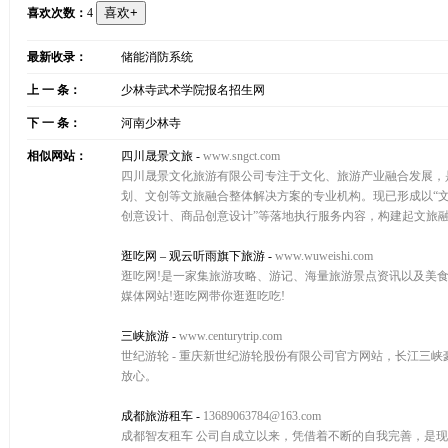
喜欢次数：
4
最新收录：
储能消防系统
上 一 条：
少林寺武术学院报名招生网
下 一 条：
河南少林寺
相似网站：
四川晟景文旅
-
www.sngct.com
四川晟景文化旅游有限公司专注于文化、旅游产业融合发展，
划、文创等文旅融合整体解决方案的专业机构。现已形成以“
创意设计、商品创意设计”等落地执行服务内容，构建起文旅
逛吃网 – 观云听雨旗下旅游
-
www.wuweishi.com
逛吃网!是一家集旅游攻略、游记、海量旅游景点资讯以及美
媒体网站!逛吃网带你逛逛吃吃!
三峡旅游
-
www.centurytrip.com
世纪游轮 - 重庆新世纪游轮股份有限公司官方网站，长江三
放心。
成都旅游租车
-
13689063784@163.com
成都智友租车 公司自成立以来，凭借着不断的自我完善，是