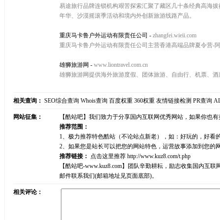
易途旅行品牌连锁机构艰苦探索汇聚了藏区几十条经典高海拔
年华、沙漠摇滚季活动和境内外创新旅游线路产品。
重庆马卡鲁户外运动有限责任公司
-
zhangfei.wieii.com
重庆马卡鲁户外运动有限责任公司主营香港高端品牌夏令营-
雄狮旅游网
-
www.liontravel.com.cn
雄狮旅游网提供海外旅游度假、团体旅游、自由行、机票、酒
相关查询：
SEO综合查询
Whois查询
百度权重
360权重
友情链接检测
PR查询
A
网站征集：
【酷站吧】我们致力于分享国内互联网优秀网站，如果你也有
推荐范围：
1、极力推荐特色酷站（不论站点新老），如：好玩的，好看
2、如果您是站长可以把您的网站特色，运营故事添加到您的
推荐链接：
点击这里推荐
http://www.kuz8.com/t.php
【酷站吧-www.kuz8.com】团队辛勤耕耘，励志收集
邮件联系我们(邮箱地址见页面底部)。
相关评论：