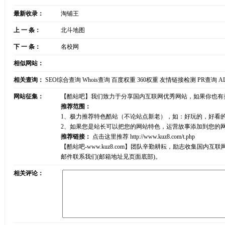
最新收录：
淘铺王
上 一 条：
北斗地图
下 一 条：
名校网
相似网站：
相关查询：
SEO综合查询
Whois查询
百度权重
360权重
友情链接检测
PR查询
A
网站征集：
【酷站吧】我们致力于分享国内互联网优秀网站，如果你也有
推荐范围：
1、极力推荐特色酷站（不论站点新老），如：好玩的，好看
2、如果您是站长可以把您的网站特色，运营故事添加到您的
推荐链接：
点击这里推荐
http://www.kuz8.com/t.php
【酷站吧-www.kuz8.com】团队辛勤耕耘，励志收集
邮件联系我们(邮箱地址见页面底部)。
相关评论：