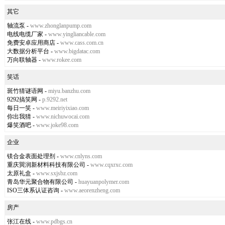
其它
轴流泵
-
www.zhonglanpump.com
电线电缆厂家
-
www.yingliancable.com
免费安卓应用商店
-
www.cass.com.cn
大数据分析平台
-
www.bigdatac.com
万向联轴器
-
www.rokee.com
笑话
斑竹猜谜语网
-
miyu.banzhu.com
9292搞笑网
-
p.9292.net
每日一笑
-
www.meiriyixiao.com
你出我猜
-
www.nichuwocai.com
爆笑酒吧
-
www.joke98.com
企业
镁合金表面处理剂
-
www.cnlyns.com
重庆巽润新材料科技有限公司
-
www.cqxrxc.com
太原礼盒
-
www.sxjsbz.com
青岛华元聚合物有限公司
-
huayuanpolymer.com
ISO三体系认证咨询
-
www.aeorenzheng.com
房产
张江在线
-
www.pdbgs.cn