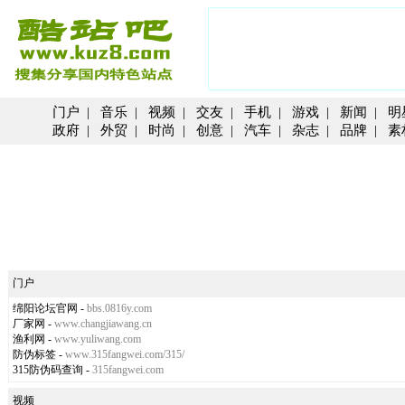
门户
|
音乐
|
视频
|
交友
|
手机
|
游戏
|
新闻
|
明
政府
|
外贸
|
时尚
|
创意
|
汽车
|
杂志
|
品牌
|
素
门户
绵阳论坛官网
-
bbs.0816y.com
厂家网
-
www.changjiawang.cn
渔利网
-
www.yuliwang.com
防伪标签
-
www.315fangwei.com/315/
315防伪码查询
-
315fangwei.com
视频