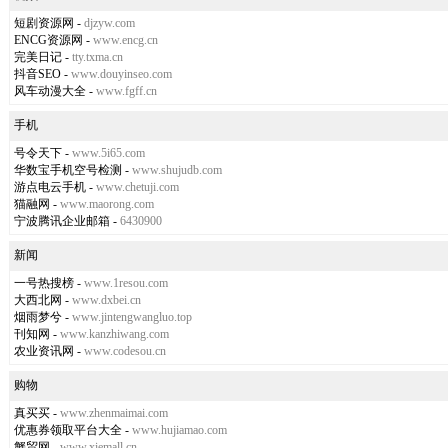
短剧资源网
-
djzyw.com
ENCG资源网
-
www.encg.cn
完美日记
-
tty.txma.cn
抖音SEO
-
www.douyinseo.com
风车动漫大全
-
www.fgff.cn
手机
号令天下
-
www.5i65.com
华数宝手机空号检测
-
www.shujudb.com
游点电云手机
-
www.chetuji.com
猫融网
-
www.maorong.com
宁波腾讯企业邮箱
-
6430900
新闻
一号热搜榜
-
www.1resou.com
大西北网
-
www.dxbei.cn
烟雨梦兮
-
www.jintengwangluo.top
刊知网
-
www.kanzhiwang.com
农业资讯网
-
www.codesou.cn
购物
真买买
-
www.zhenmaimai.com
优惠券领取平台大全
-
www.hujiamao.com
蟹贸网
-
www.xiemall.cn