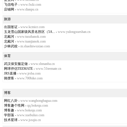
飞信电子
-
www.fxdz.com
店铺网
-
www.dianpu.cn
旅游
出国签证
-
www.kcmice.com
玉龙雪山国家级风景名胜区（5A...
-
www.yulongxueshan.cn
北戴河
-
www.tuozhanok.com
北戴河
-
www.tuanjianok.com
少林武校
-
m.shaolinwuxiao.com
体育
武汉保安服定做
-
www.shmanba.cn
网球伴侣TEEMATE
-
www.51teemate.cn
JRS直播
-
www.jrsba.com
骑摆客
-
www.700bike.com
博客
网红八卦
-
www.wanghongbagua.com
博客趣个性网
-
qq.bokequ.com
博客趣
-
www.bokequ.com
学部落
-
www.xuebuluo.com
技术星球
-
www.jsxqiu.cn