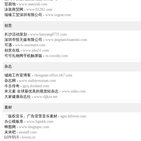
贸易地
-
www.maoyidi.com
泳装商贸网
-
www.81282.com
瑞臻工贸深圳有限公司
-
www.szgear.com
创意
长沙活动策划
-
www.haoyang0731.com
深圳市惊天媒有限公司
-
www.jingtianchuanmei.com
可遇
-
www.oncemeet.com
创意在线
-
www.idea51.com
可可礼物网手机触屏版
-
m.cocodiy.com
杂志
城南工作室博客
-
chengnan-office.rth7.com
杂志网
-
www.zazhiyouxuan.com
今古传奇
-
jgcq.dooland.com
米元素·全球最优美的视觉轻杂志
-
www.mlito.com
大家健康杂志社
-
www.djjkzz.net
素材
「版权音乐」广告背景音乐素材
-
agm.hifiveai.com
办公模板库
-
www.bgmbk.com
蜂图网
-
www.fengtupic.com
末米吧
-
momi8.com
LOVEUI
-
loveui.cn