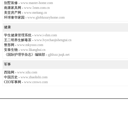
别墅装修
-
www.master-home.com
南康家具网
-
www.1mm.com.cn
美堂房产网
-
www.meitang.cn
环球奢华家园
-
www.globluxuryhome.com
健康
学生健康管理系统
-
www.i-shm.com
王二明养生解毒茶
-
www.lvyechaojishengtai.cn
整形网
-
www.mkyooo.com
安泰生物
-
www.likanghui.cn
《国际护理学杂志》编辑部
-
gjhlxzz.juqk.net
军事
西陆网
-
www.xilu.com
中国历史
-
www.zhaolishi.com
CEO军事网
-
www.ceowo.com