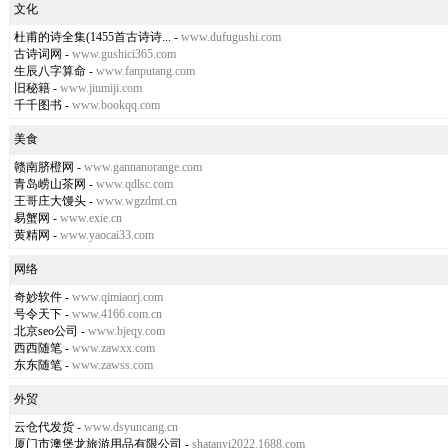
文化
杜甫的诗全集(1455首古诗诗...
-
www.dufugushi.com
古诗词网
-
www.gushici365.com
生辰八字算命
-
www.fanputang.com
旧秘籍
-
www.jiumiji.com
千千图书
-
www.bookqq.com
美食
赣南脐橙网
-
www.gannanorange.com
青岛崂山茶网
-
www.qdlsc.com
王哥庄大馒头
-
www.wgzdmt.cn
易蟹网
-
www.exie.cn
黄精网
-
www.yaocai33.com
网络
奇妙软件
-
www.qimiaorj.com
号令天下
-
www.4166.com.cn
北京seo公司
-
www.bjeqy.com
西西随笔
-
www.zawxx.com
东东随笔
-
www.zawss.com
外贸
云仓代发货
-
www.dsyuncang.cn
厦门市澳堡龙旅游用品有限公司
-
shatanyi2022.1688.com