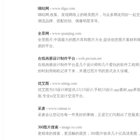
嘀咕网
-
www.digu.com
嘀咕网,收集、发现网络上的唯美图片，与众多网友同好一起
潮流品牌、搭配街拍、偶像明星等等。
全景网
-
www.quanjing.com
全景图片,中国最大的图片库和图片大全,提供创意图片素材和视
易的平台。
在线画册设计制作平台
-
web.picsum.net
在线画册设计制作平台是几个设计师和几个爱玩的软件工程师
的时刻用相机记录下来，并通过照片书的形式永久珍藏。
优艾图
-
www.uiimg.com
优艾图为UI设计师提供,UI,UI设计,手机UI设计,app素材,a
面,专业ui交互设计交流平台。
采麦
-
www.caimai.cc
采麦会让您记住每一件美好的事物，正是它们勾勒出了您最真
360图片搜索
-
image.so.com
更精准的搜索，更流畅的观赏；360图片收录几十亿高清美