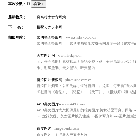
喜欢次数：
13
最新收录：
斑马技术官方网站
下 一 条：
拱墅人才人事网
相似网站：
武功书画摄影网
-
www.snshsy.ccoo.cn
武功书画摄影网——武功书画摄影爱好者的展示平台！武功书
天堂图片网
-
www.ivsky.com
50万张高清图片素材和桌面壁纸免费下载，全部高清无水印
纸、明星壁纸、美女壁纸、唯美壁纸...
新浪图片新浪网
-
photo.sina.com.cn
新浪图片频道：以图为媒，速递新闻；在这里，每天看“有温
牌栏目有《看见》、《记忆》、《天下》、《摄影师》和《品
4493美女图片
-
www.4493.com
4493美女图片为您提供最新的唯美图片,美女明星写真、网
mm丝袜美腿、美女图片以及性感mm图片写真和mm图片,性感丝
百度图片
-
image.baidu.com
百度图片—全球最大中文图片库