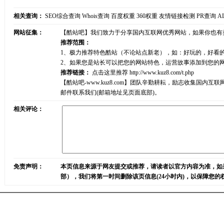
相关查询：
SEO综合查询
Whois查询
百度权重
360权重
友情链接检测
PR查询
A
网站征集：
【酷站吧】我们致力于分享国内互联网优秀网站，如果你也有
推荐范围：
1、极力推荐特色酷站（不论站点新老），如：好玩的，好看
2、如果您是站长可以把您的网站特色，运营故事添加到您的
推荐链接：
点击这里推荐
http://www.kuz8.com/t.php
【酷站吧-www.kuz8.com】团队辛勤耕耘，励志收集
邮件联系我们(邮箱地址见页面底部)。
相关评论：
免责声明：
本页信息来源于网友提交或推荐，请读者以官方内容为准，如
部），我们将第一时间删除该页信息(24小时内)，以保障您的