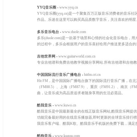
YYQ音乐圈
-
www.yyq.cn
YYQ音乐圈(yyq.cn)是一个聚集百万正版音乐消费者的
作品。乐迷在这里可以购买高品质数字音乐，关注喜欢的明星
多乐音乐电台
-
www.duole.com
多乐(duole.com)是一款基于场景和心情的社会化音乐
的过程中，多乐会根据用户的音乐喜好给用户推送更多适合的
吉他世界网
-
www.guitarworld.com.cn
专业吉他谱和免费吉他教学视频分享网站.所有吉他谱和吉他教
中国国际流行音乐广播电台
-
hitfm.cri.cn
Hit FM，是中国国际广播电台旗下的国际流行音乐广播，在北京地
（FM88.5）、上海（FM87.9）、重庆（FM91.2）、南京（
曲，让音乐成为高品质追求者随身享用的生活必需品。
酷我音乐
-
www.kuwo.cn
酷我音乐是中国最新最全的在线正版音乐网站,酷我音乐网提
功能完备最好用的在线音乐播放器,即时更新的全球音乐排行榜
我音乐客户端、酷我K歌、酷我音乐手机版的免费下载，满足
酷狗音乐
-
www.kugou.com