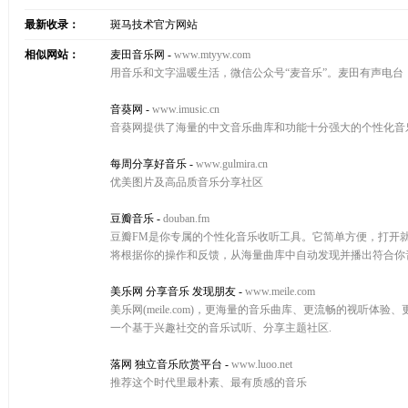
最新收录：
斑马技术官方网站
相似网站：
麦田音乐网
-
www.mtyyw.com
用音乐和文字温暖生活，微信公众号“麦音乐”。麦田有声电
音葵网
-
www.imusic.cn
音葵网提供了海量的中文音乐曲库和功能十分强大的个性化音
每周分享好音乐
-
www.gulmira.cn
优美图片及高品质音乐分享社区
豆瓣音乐
-
douban.fm
豆瓣FM是你专属的个性化音乐收听工具。它简单方便，打开就能
将根据你的操作和反馈，从海量曲库中自动发现并播出符合你
美乐网 分享音乐 发现朋友
-
www.meile.com
美乐网(meile.com)，更海量的音乐曲库、更流畅的视
一个基于兴趣社交的音乐试听、分享主题社区.
落网 独立音乐欣赏平台
-
www.luoo.net
推荐这个时代里最朴素、最有质感的音乐