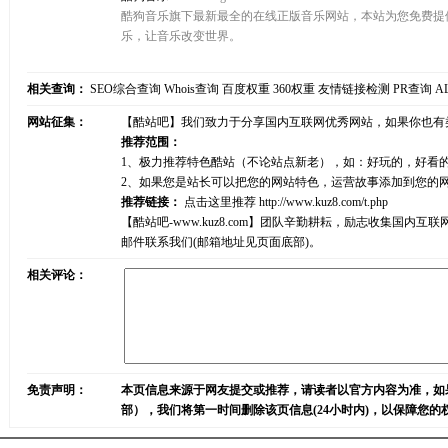
酷狗音乐旗下最新最全的在线正版音乐网站，本站为您免费提
乐，让音乐改变世界。
相关查询：
SEO综合查询
Whois查询
百度权重
360权重
友情链接检测
PR查询
A
网站征集：
【酷站吧】我们致力于分享国内互联网优秀网站，如果你也有
推荐范围：
1、极力推荐特色酷站（不论站点新老），如：好玩的，好看
2、如果您是站长可以把您的网站特色，运营故事添加到您的
推荐链接：
点击这里推荐
http://www.kuz8.com/t.php
【酷站吧-www.kuz8.com】团队辛勤耕耘，励志收集
邮件联系我们(邮箱地址见页面底部)。
相关评论：
免责声明：
本页信息来源于网友提交或推荐，请读者以官方内容为准，如
部），我们将第一时间删除该页信息(24小时内)，以保障您的