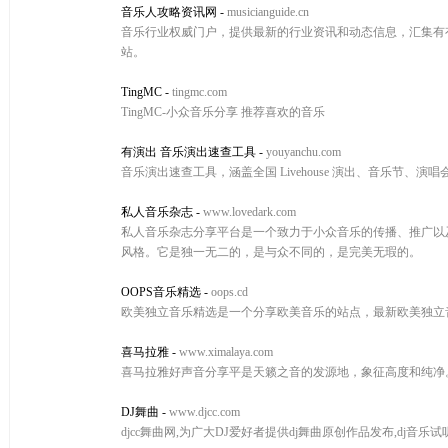
音乐人攻略资讯网
-
musicianguide.cn
音乐行业权威门户，提供最新的行业资讯和动态信息，汇集有
站。
TingMC
-
tingmc.com
TingMC-小众音乐分享 推荐喜欢的音乐
有演出 音乐演出速查工具
-
youyanchu.com
音乐演出速查工具，涵盖全国 Livehouse 演出、音乐节、
私人音乐杂志
-
www.lovedark.com
私人音乐杂志分享平台是一个致力于小众音乐的传播、推广以
风格。它是独一无二的，是与众不同的，是完美无瑕的。
OOPS音乐精选
-
oops.cd
欧美独立音乐精选是一个分享欧美音乐的站点，最新欧美独立
喜马拉雅
-
www.ximalaya.com
喜马拉雅好声音分享平是天籁之音的发源地，象征高度和纯净。
DJ舞曲
-
www.djcc.com
djcc舞曲网,为广大DJ爱好者提供dj舞曲原创作品发布,dj音乐