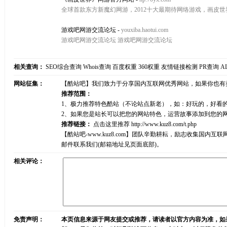
全球首款东方新魔幻网游，2012十大最期待网络游戏，画皮世界,
游戏吧网游交流论坛
-
youxiba.haotui.com
游戏吧网游交流论坛 游戏吧网游交流论坛
相关查询：
SEO综合查询
Whois查询
百度权重
360权重
友情链接检测
PR查询
A
网站征集：
【酷站吧】我们致力于分享国内互联网优秀网站，如果你也有
推荐范围：
1、极力推荐特色酷站（不论站点新老），如：好玩的，好看
2、如果您是站长可以把您的网站特色，运营故事添加到您的
推荐链接：
点击这里推荐
http://www.kuz8.com/t.php
【酷站吧-www.kuz8.com】团队辛勤耕耘，励志收集
邮件联系我们(邮箱地址见页面底部)。
相关评论：
免责声明：
本页信息来源于网友提交或推荐，请读者以官方内容为准，如