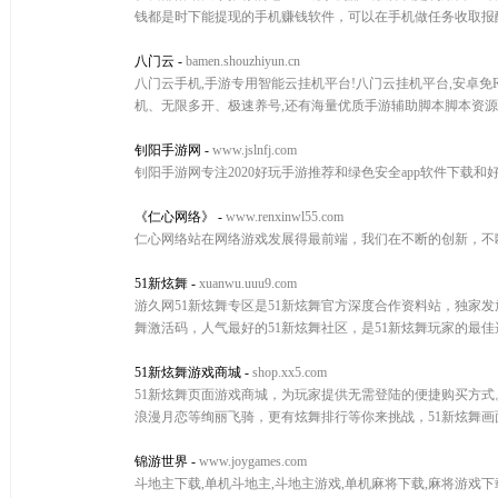
钱都是时下能提现的手机赚钱软件，可以在手机做任务收取报
八门云
-
bamen.shouzhiyun.cn
八门云手机,手游专用智能云挂机平台!八门云挂机平台,安卓免RO
机、无限多开、极速养号,还有海量优质手游辅助脚本脚本资源,
钊阳手游网
-
www.jslnfj.com
钊阳手游网专注2020好玩手游推荐和绿色安全app软件下
《仁心网络》
-
www.renxinwl55.com
仁心网络站在网络游戏发展得最前端，我们在不断的创新，不
51新炫舞
-
xuanwu.uuu9.com
游久网51新炫舞专区是51新炫舞官方深度合作资料站，独家发放
舞激活码，人气最好的51新炫舞社区，是51新炫舞玩家的最佳
51新炫舞游戏商城
-
shop.xx5.com
51新炫舞页面游戏商城，为玩家提供无需登陆的便捷购买方
浪漫月恋等绚丽飞骑，更有炫舞排行等你来挑战，51新炫舞
锦游世界
-
www.joygames.com
斗地主下载,单机斗地主,斗地主游戏,单机麻将下载,麻将游戏下