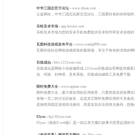
中华三国志官方论坛
-
www.zhsan.com
公益网站，中华三国志玩家交流论坛，三国爱好者的休闲场所
乐蛙安卓市场
-
app.lewaos.com
乐蛙安卓市场为您的安卓手机免费提供安卓软件和安卓游戏的
瓦图科技游戏发布平台
-
www.watukj999.com
瓦图科技站在网络游戏研发的最前端，专注于角色扮演类的网
百炼成仙
-
blcx.1212wan.com
百炼成仙是网络小说改编而成,1212wan百炼成仙官网提供
业、经脉、封神塔、灵兽系统、百炼成仙辅助工具免费下载.
限时免费大全
-
www.apptao.com
限时免费大全，最方便实用的应用推荐，只要把喜欢的收费应
有独一无二的讨论区板块，这是其它限时免费应用所不具备的
是抽奖得固定游戏得兑换码，而是实实在在得得兑换码，想换
92you
-
hp2.92you.com
92you《画皮II web版》是一款以东方魔幻故事为背景起
《画皮世界》网游官方网站
-
hp.70yx.com