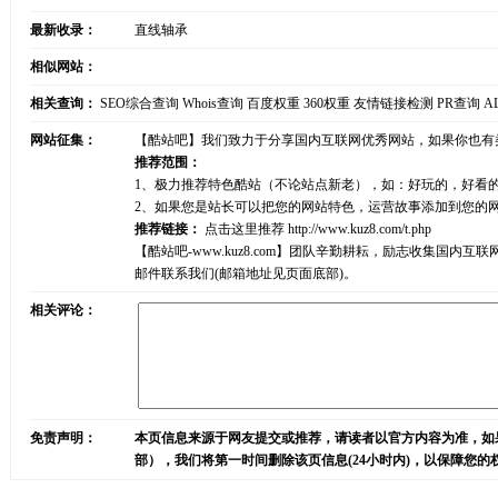
最新收录：
直线轴承
相似网站：
相关查询：
SEO综合查询
Whois查询
百度权重
360权重
友情链接检测
PR查询
A
网站征集：
【酷站吧】我们致力于分享国内互联网优秀网站，如果你也有
推荐范围：
1、极力推荐特色酷站（不论站点新老），如：好玩的，好看
2、如果您是站长可以把您的网站特色，运营故事添加到您的
推荐链接：
点击这里推荐
http://www.kuz8.com/t.php
【酷站吧-www.kuz8.com】团队辛勤耕耘，励志收集
邮件联系我们(邮箱地址见页面底部)。
相关评论：
免责声明：
本页信息来源于网友提交或推荐，请读者以官方内容为准，如
部），我们将第一时间删除该页信息(24小时内)，以保障您的