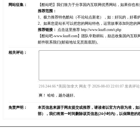
网站征集：
【酷站吧】我们致力于分享国内互联网优秀网站，如果你也有
推荐范围：
1、极力推荐特色酷站（不论站点新老），如：好玩的，好看
2、如果您是站长可以把您的网站特色，运营故事添加到您的
推荐链接：
点击这里推荐
http://www.kuz8.com/t.php
【酷站吧-www.kuz8.com】团队辛勤耕耘，励志收集
邮件联系我们(邮箱地址见页面底部)。
相关评论：
216.244.66.*美国/加拿大 网友 于 2026-08-03 22:01:07 发表评论 
爽！ 哈哈，越办越好。
免责声明：
本页信息来源于网友提交或推荐，请读者以官方内容为准，如
部），我们将第一时间删除该页信息(24小时内)，以保障您的