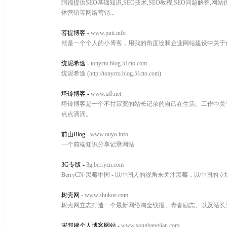
阿福提供SEO基础知识,SEO技术,SEO教程,SEO问题解
体营销等网络营销...
菩提博客
-
www.puti.info
就是一个个人的小博客，用我的角度诠释企业网站建设中关于
统泥希途
-
tonycto.blog.51cto.com
统泥希途 (http://tonycto.blog.51cto.com)
塔铃博客
-
www.ta0.net
塔铃博客是一个不甘寂寞的站长记录的自己在生活、工作中关于网
点点滴滴。
前山Blog
-
www.ouyo.info
一个前端知识分享记录网站
3G专版
-
3g.berrycn.com
BerryCN·黑莓中国 - 以中国人的视角来关注黑莓，以中国
树壳网
-
www.shukoe.com
树壳网立志打造一个最新网络淘金线报、青春励志、以及站长资
宋邦建个人博客网站
-
www.songbangjian.com