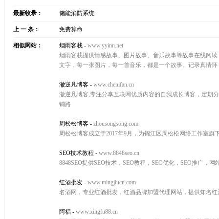
最新收录：
储能消防系统
上 一 条：
免费算命
相似网站：
烟雨客栈
-
www.yyinn.net
烟雨客栈提供情感故事、图片故事、音乐故事等故事在线阅读，
文字，每一张图片，每一首音乐，都是一个故事。记录真情怀
澈逆凡博客
-
www.chenifan.cn
澈逆凡博客,专注分享互联网优质内容的自我成长博客，定期分
铺路
周松松博客
-
zhousongsong.com
周松松博客成立于2017年9月，为锦江区周松松网络工作室旗
SEO技术教程
-
www.8848seo.cn
8848SEO提供SEO技术，SEO教程，SEO优化，SEO推广
红酒批发
-
www.mingjiucn.com
名酒网，专业红酒批发，红酒品牌加盟代理网站，提供知名红
阿福
-
www.xingfu88.cn