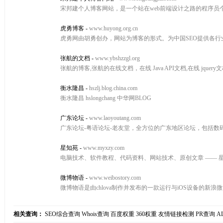
宋邦建个人博客网站，是一个站在web前端设计之路的程序
虎勇博客
-
www.huyong.org.cn
虎勇网由胡勇创办，网站为博客的形式。为中国SEO提供各行
张航的文档
-
www.ybshzzgl.org
张航的博客,张航的在线文档，在线 Java API文档,在线 jquery
衡水隆昌
-
hszlj.blog.china.com
衡水隆昌 hslongchang 中华网BLOG
广东论坛
-
www.laoyoutang.com
广东论坛-粤语论坛-老友堂，全方位的广东地区论坛，包括
星知苑
-
www.myxzy.com
电脑技术、软件教程、代码资料、网站技术、原创文章 —— 
微博物语
-
www.weibostory.com
微博物语是由chlova制作并发布的一款运行与iOS设备的新浪
相关查询：
SEO综合查询
Whois查询
百度权重
360权重
友情链接检测
PR查询
A