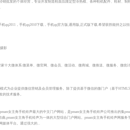
经销批发的个体经营，专业开发制造鞋面后踵定型冷热模、各种鞋机配件、鞋材、制鞋
.
，手机qq2011，手机qq2010下载，手机qq官方版,通用版,正式版下载.希望获胜能持
纱摄影
管家十大微体系:微菜单、微官网、微会员、微活动、微商城、微推送、微服务、微统计
-service）的模式为企业提供微信营销及会员管理服务。除了提供基于微信的微门户（基于HT
发的技术服务。
m)是中国pmam女主角手机铃声最大的中文门户网站，是pmam女主角手机铃声公司推出的集pm
ne如何传歌曲,pmam女主角手机铃声为一体的大型综合门户网站。pmam女主角手机铃声网
媒体平台。通过强大的...