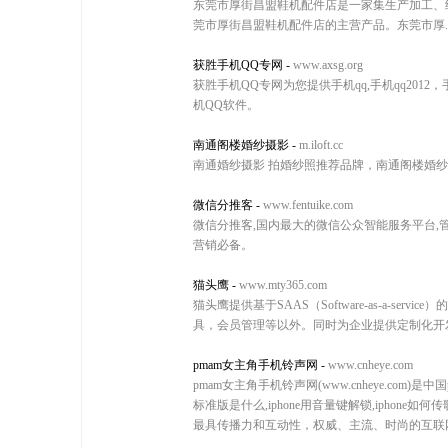
东莞市厚街昌盟鞋机配件店是一家集生产加工、
莞市厚街昌盟鞋机配件店的主营产品。东莞市厚.
获胜手机QQ专网
-
www.axsg.org
获胜手机QQ专网为您提供手机qq,手机qq2012
机QQ软件。
南通阁楼婚纱摄影
-
m.iloft.cc
南通婚纱摄影 拍婚纱照推荐品牌，南通阁楼婚
微信分推客
-
www.fentuike.com
微信分推客,国内最大的微信公众智能服务平台,
营销必备。
猫头鹰
-
www.mty365.com
猫头鹰提供基于SAAS（Software-as-a
具，会员管理等以外。同时为企业提供定制化开
pmam女主角手机铃声网
-
www.cnheye.com
pmam女主角手机铃声网(www.cnheye.co
标准版是什么,iphone用音量键解锁,ipho
最具传播力和互动性，权威、主流、时尚的互联网