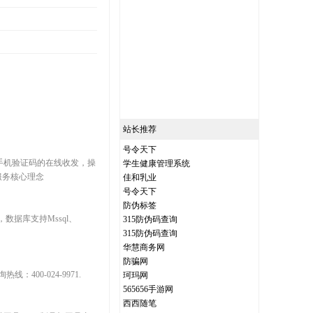
站长推荐
号令天下
手机验证码的在线收发，操
学生健康管理系统
服务核心理念
佳和乳业
号令天下
防伪标签
，数据库支持Mssql、
315防伪码查询
315防伪码查询
华慧商务网
防骗网
0-024-9971.
珂玛网
565656手游网
西西随笔