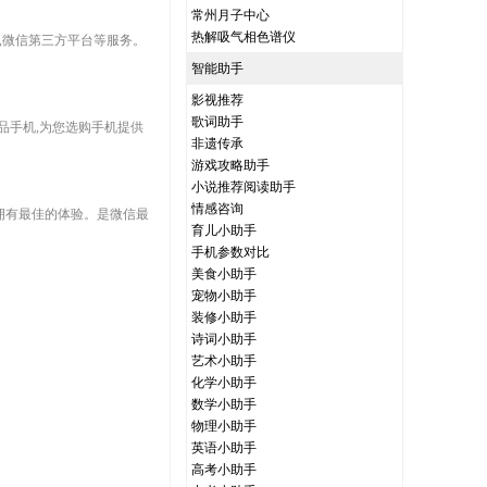
常州月子中心
热解吸气相色谱仪
台,微信第三方平台等服务。
智能助手
影视推荐
歌词助手
,新品手机,为您选购手机提供
非遗传承
游戏攻略助手
小说推荐阅读助手
情感咨询
拥有最佳的体验。是微信最
育儿小助手
手机参数对比
美食小助手
宠物小助手
装修小助手
诗词小助手
艺术小助手
化学小助手
数学小助手
物理小助手
英语小助手
高考小助手