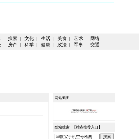
客
|
搜索
|
文化
|
生活
|
美食
|
艺术
|
网络
经
|
房产
|
科学
|
健康
|
政法
|
军事
|
交通
网站截图
酷站搜索 【
站点推荐入口
】