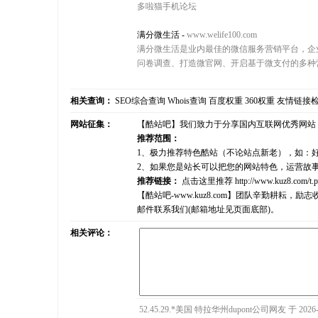
多啦猫手机论坛
满分微生活
-
www.welife100.com
满分微生活是业内最佳的微信服务营销平台，企
问卷调查、打造微官网、开启基于微支付的多种
相关查询：
SEO综合查询
Whois查询
百度权重
360权重
友情链接
网站征集：
【酷站吧】我们致力于分享国内互联网优秀网站
推荐范围：
1、极力推荐特色酷站（不论站点新老），如：
2、如果您是站长可以把您的网站特色，运营故
推荐链接：
点击这里推荐
http://www.kuz8.com/t.
【酷站吧-www.kuz8.com】团队辛勤耕
邮件联系我们(邮箱地址见页面底部)。
相关评论：
52.45.29.*美国 特拉华州dupont公司网友 于 2026-0