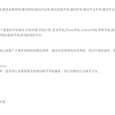
要提供微营销,微信营销,微信代运营,微信定制开发,微信托管,微信平台开发,微信平
的手机报价,手机评测,手机行情,,安卓手机,iPhone手机,Android手机,苹果手机
友获取的最新手机资讯的理想平台。
精心收集了大量常用精彩的微信表情、微信动态表情和语音表情。简洁方便的操作，
ha.pw
网，提供茶行业最新最全的微信账号导航服务；茶行业微信公众账号大全。
开发。