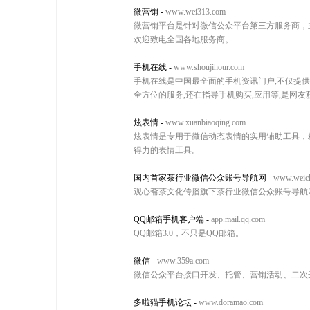
微营销
-
www.wei313.com
微营销平台是针对微信公众平台第三方服务商，主
欢迎致电全国各地服务商。
手机在线
-
www.shoujihour.com
手机在线是中国最全面的手机资讯门户,不仅提供了最新
全方位的服务,还在指导手机购买,应用等,是网
炫表情
-
www.xuanbiaoqing.com
炫表情是专用于微信动态表情的实用辅助工具，
得力的表情工具。
国内首家茶行业微信公众账号导航网
-
www.weic
观心斋茶文化传播旗下茶行业微信公众账号导航
QQ邮箱手机客户端
-
app.mail.qq.com
QQ邮箱3.0，不只是QQ邮箱。
微信
-
www.359a.com
微信公众平台接口开发、托管、营销活动、二次
多啦猫手机论坛
-
www.doramao.com