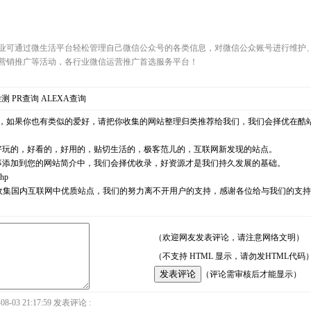
业可通过微生活平台轻松管理自己微信公众号的各类信息，对微信公众账号进行维护
营销推广等活动，各行业微信运营推广首选服务平台！
检测
PR查询
ALEXA查询
，如果你也有类似的爱好，请把你收集的网站整理归类推荐给我们，我们会择优在酷
好玩的，好看的，好用的，贴切生活的，极客范儿的，互联网新发现的站点。
事添加到您的网站简介中，我们会择优收录，好资源才是我们持久发展的基础。
php
耘，励志收集国内互联网中优质站点，我们的努力离不开用户的支持，感谢各位给与我们的
（欢迎网友发表评论，请注意网络文明）
（不支持 HTML 显示，请勿发HTML代码
（评论需审核后才能显示）
8-03 21:17:59 发表评论 :