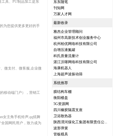
工具、PU制品加工是东
东东随笔
刊知网
万家人才网
最新收录
之以恒的为您提供更多更好的手
雅杰企业管理顾问
福州市高新技术创业服务中心
杭州柏优网络科技有限公司
自增压液氮罐
科氏质量流量计
湛江沃噻网络科技有限公司
海康机器人
、微支付、微客服,企业微
上海超声波振动筛
系统推荐
膜结构车棚
ML5的移动端门户），营销工
衡阳楼盘
5G资源网
四川橡胶隔震支座
卫浴散热器
am女主角手机铃声,qq炫舞
陕西渭河煤化工集团有限责任公...
服务于全国网民用户，致力成为
波形弹簧
管板模具