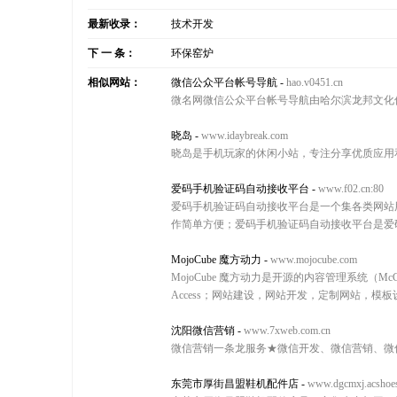
最新收录：
技术开发
下 一 条：
环保窑炉
相似网站：
微信公众平台帐号导航
-
hao.v0451.cn
微名网微信公众平台帐号导航由哈尔滨龙邦文化
晓岛
-
www.idaybreak.com
晓岛是手机玩家的休闲小站，专注分享优质应用和
爱码手机验证码自动接收平台
-
www.f02.cn:80
爱码手机验证码自动接收平台是一个集各类网站
作简单方便；爱码手机验证码自动接收平台是爱
MojoCube 魔方动力
-
www.mojocube.com
MojoCube 魔方动力是开源的内容管理系统（Mc
Access；网站建设，网站开发，定制网站，模板
沈阳微信营销
-
www.7xweb.com.cn
微信营销一条龙服务★微信开发、微信营销、微信网
东莞市厚街昌盟鞋机配件店
-
www.dgcmxj.acshoe