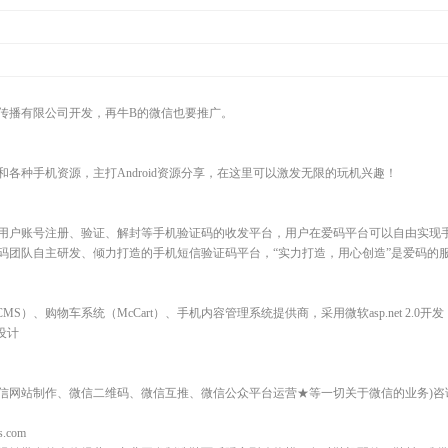
传播有限公司开发，再牛B的微信也要推广。
各种手机资源，主打Android资源分享，在这里可以激发无限的玩机兴趣！
用户账号注册、验证、解封等手机验证码的收发平台，用户在爱码平台可以自由实现
码团队自主研发、倾力打造的手机短信验证码平台，“实力打造，用心创造”是爱码的
CMS）、购物车系统（McCart）、手机内容管理系统提供商，采用微软asp.net 2.0开发
设计
站制作、微信二维码、微信互推、微信公众平台运营★等一切关于微信的业务)咨询热线：40
s.com