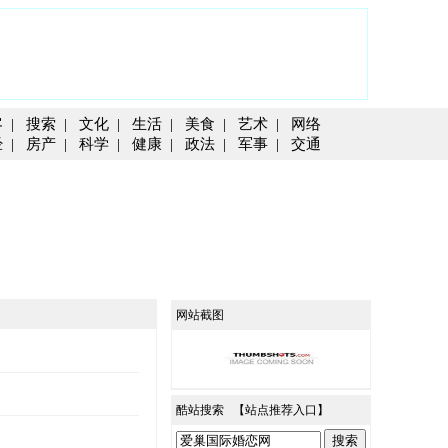
客
|
搜索
|
文化
|
生活
|
美食
|
艺术
|
网络
经
|
房产
|
科学
|
健康
|
政法
|
军事
|
交通
网站截图
酷站搜索 【
站点推荐入口
】