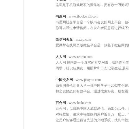
这里是手机游戏玩家的聚集地，拥有数十万游戏
书愿网
-
www.ibookwish.com
书愿网社交平台是一个以书会友的网上平台，但
你可以通过申请借阅，在发布者同意后进行线下
微信网页版
-
wx.qq.com
爱微帮在线网页版微信平台是一款基于微信网页版
人人网
-
www.renren.com
人人网 校内是一个真实的社交网络，联络你和
同学，结识新朋友；用照片和日志记录生活,展
中国交友网
-
www.jiaoyou.com
由美国哥伦比亚大学一批中国学子于2003年创
和交友婚恋的有效平台。通过搜索好友、朋友圈
百合网
-
www.baihe.com
百合网，以帮助中国人成就爱情、婚姻为己任。
对待爱情、追求幸福婚姻的用户近百万；硕士、
让用户能够通过百合先进的介绍系统，找到幸福