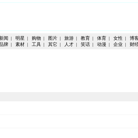
新闻
|
明星
|
购物
|
图片
|
旅游
|
教育
|
体育
|
女性
|
博
品牌
|
素材
|
工具
|
其它
|
人才
|
笑话
|
动漫
|
企业
|
财