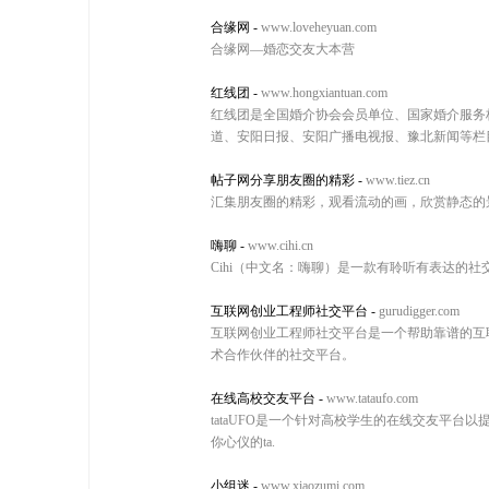
合缘网
-
www.loveheyuan.com
合缘网—婚恋交友大本营
红线团
-
www.hongxiantuan.com
红线团是全国婚介协会会员单位、国家婚介服务
道、安阳日报、安阳广播电视报、豫北新闻等栏目报
帖子网分享朋友圈的精彩
-
www.tiez.cn
汇集朋友圈的精彩，观看流动的画，欣赏静态的
嗨聊
-
www.cihi.cn
Cihi（中文名：嗨聊）是一款有聆听有表达的
互联网创业工程师社交平台
-
gurudigger.com
互联网创业工程师社交平台是一个帮助靠谱的互联
术合作伙伴的社交平台。
在线高校交友平台
-
www.tataufo.com
tataUFO是一个针对高校学生的在线交友平台
你心仪的ta.
小组迷
-
www.xiaozumi.com