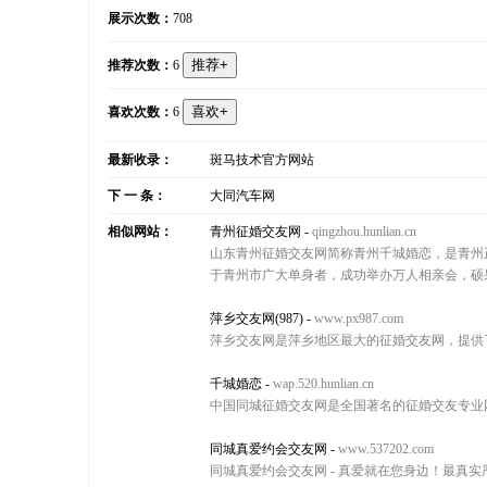
展示次数：
708
推荐次数：
6
喜欢次数：
6
最新收录：
斑马技术官方网站
下 一 条：
大同汽车网
相似网站：
青州征婚交友网
-
qingzhou.hunlian.cn
山东青州征婚交友网简称青州千城婚恋，是青州正
于青州市广大单身者，成功举办万人相亲会，硕
萍乡交友网(987)
-
www.px987.com
萍乡交友网是萍乡地区最大的征婚交友网，提供了
千城婚恋
-
wap.520.hunlian.cn
中国同城征婚交友网是全国著名的征婚交友专业
同城真爱约会交友网
-
www.537202.com
同城真爱约会交友网 - 真爱就在您身边！最真