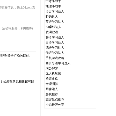
中考小助手
地理小助手
信息，快上51.com真
语言学习达人
野钓达人
英语学习达人
AI赚钱达人
游戏、活动等服务，利用独特
歌词歌谱
韩语学习达人
日语学习达人
德语学习达人
俄语学习达人
站吧刊登推广您的网站。
手机游戏攻略
西班牙语学习达人
周公解梦
无人机玩家
抢票攻略
支持！如果有意见和建议可以
命理测算
网赚达人
影视推荐
旅游景点推荐
小说推荐分享
）