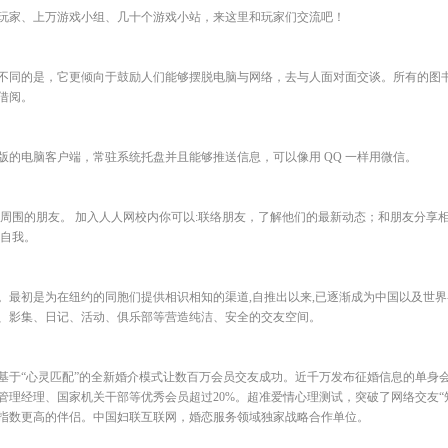
玩家、上万游戏小组、几十个游戏小站，来这里和玩家们交流吧！
不同的是，它更倾向于鼓励人们能够摆脱电脑与网络，去与人面对面交谈。所有的图
借阅。
的电脑客户端，常驻系统托盘并且能够推送信息，可以像用 QQ 一样用微信。
你周围的朋友。 加入人人网校内你可以:联络朋友，了解他们的最新动态；和朋友分享
示自我。
建。最初是为在纽约的同胞们提供相识相知的渠道,自推出以来,已逐渐成为中国以及世
、影集、日记、活动、俱乐部等营造纯洁、安全的交友空间。
基于“心灵匹配”的全新婚介模式让数百万会员交友成功。近千万发布征婚信息的单身会
管理经理、国家机关干部等优秀会员超过20%。超准爱情心理测试，突破了网络交友“
指数更高的伴侣。中国妇联互联网，婚恋服务领域独家战略合作单位。