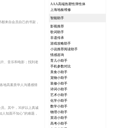
AAA高端热塑性弹性体
上海地板维修
智能助手
书都来自会员自己的书架，
影视推荐
歌词助手
非遗传承
游戏攻略助手
小说推荐阅读助手
情感咨询
育儿小助手
相片、音乐和电影；找到老
手机参数对比
美食小助手
宠物小助手
装修小助手
界各地高素质华人沟通感情
诗词小助手
艺术小助手
化学小助手
数学小助手
员。其中，30岁以上真诚
物理小助手
知人知面不知心”的难题，
英语小助手
高考小助手