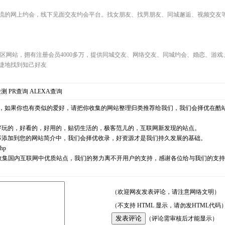
流的网上约会，线下见面交友约会平台。找女朋友、找男朋友、同城邂逅、视频交友等交友
休闲交友社区网站，拥有注册会员4000多万，提供同城交友、网络交友、同城约会、婚恋、
捷地找到知己好友
检测
PR查询
ALEXA查询
，如果你也有类似的爱好，请把你收集的网站整理归类推荐给我们，我们会择优在酷
好玩的，好看的，好用的，贴切生活的，极客范儿的，互联网新发现的站点。
事添加到您的网站简介中，我们会择优收录，好资源才是我们持久发展的基础。
php
耘，励志收集国内互联网中优质站点，我们的努力离不开用户的支持，感谢各位给与我们的
（欢迎网友发表评论，请注意网络文明）
（不支持 HTML 显示，请勿发HTML代码
（评论需审核后才能显示）