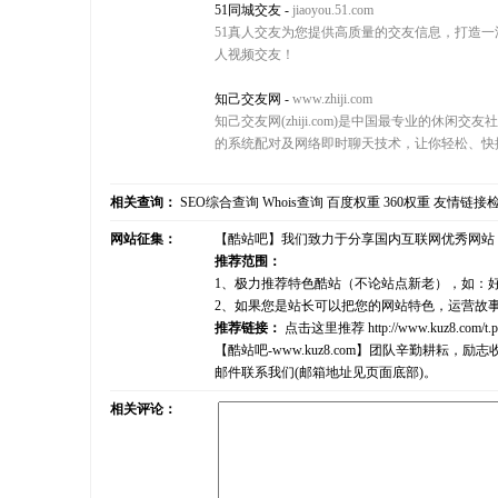
51同城交友
-
jiaoyou.51.com
51真人交友为您提供高质量的交友信息，打造一
人视频交友！
知己交友网
-
www.zhiji.com
知己交友网(zhiji.com)是中国最专业的
的系统配对及网络即时聊天技术，让你轻松、快
相关查询：
SEO综合查询
Whois查询
百度权重
360权重
友情链接
网站征集：
【酷站吧】我们致力于分享国内互联网优秀网站
推荐范围：
1、极力推荐特色酷站（不论站点新老），如：
2、如果您是站长可以把您的网站特色，运营故
推荐链接：
点击这里推荐
http://www.kuz8.com/t.
【酷站吧-www.kuz8.com】团队辛勤耕
邮件联系我们(邮箱地址见页面底部)。
相关评论：