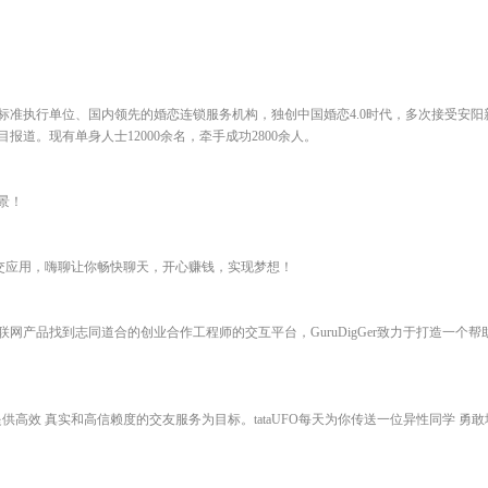
标准执行单位、国内领先的婚恋连锁服务机构，独创中国婚恋4.0时代，多次接受安阳
道。现有单身人士12000余名，牵手成功2800余人。
景！
社交应用，嗨聊让你畅快聊天，开心赚钱，实现梦想！
网产品找到志同道合的创业合作工程师的交互平台，GuruDigGer致力于打造一个
以提供高效 真实和高信赖度的交友服务为目标。tataUFO每天为你传送一位异性同学 