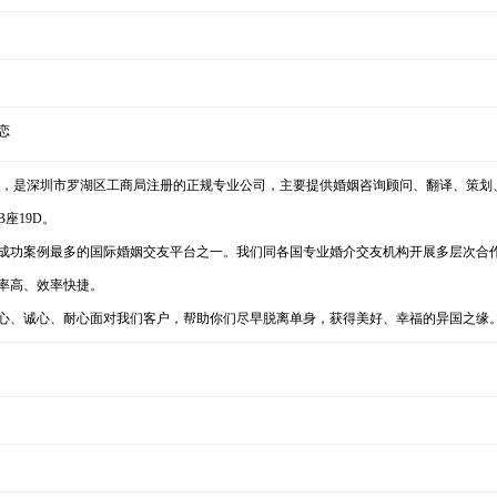
恋
年，是深圳市罗湖区工商局注册的正规专业公司，主要提供婚姻咨询顾问、翻译、策划
座19D。
功案例最多的国际婚姻交友平台之一。我们同各国专业婚介交友机构开展多层次合
率高、效率快捷。
心、诚心、耐心面对我们客户，帮助你们尽早脱离单身，获得美好、幸福的异国之缘