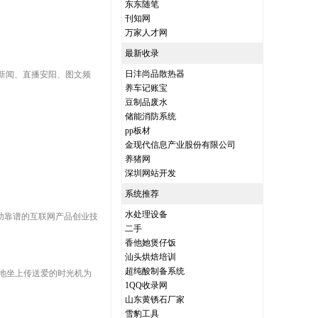
东东随笔
刊知网
万家人才网
最新收录
日沣尚品散热器
新闻、直播安阳、图文频
养车记账宝
豆制品废水
储能消防系统
pp板材
金现代信息产业股份有限公司
养猪网
深圳网站开发
系统推荐
水处理设备
帮助靠谱的互联网产品创业技
二手
香他她煲仔饭
汕头烘焙培训
超纯酸制备系统
勇敢地坐上传送爱的时光机为
1QQ收录网
山东黄锈石厂家
雪豹工具