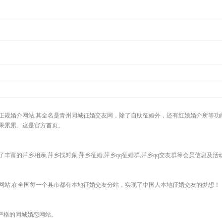
规婚介网站,其全名是青州同城征婚交友网，除了自助征婚外，还有红娘婚介所等功能
果累累。这是官方首页。
丰富的萍乡相亲,萍乡找对象,萍乡征婚,萍乡qq征婚群,萍乡qq交友群等会员信息及活
网站,在全国每一个县市都有本地征婚交友分站，实现了中国人本地征婚交友的梦想！
实严格的同城婚恋网站。