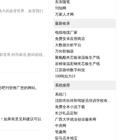
东东随笔
刊知网
会极大的改变世界，改变我们
万家人才网
最新收录
电线电缆厂家
免费安卓应用商店
大数据分析平台
万向联轴器
影世界,时尚家居,数码前线,
聚氨酯夹芯板保温板生产线
岩棉保温彩钢夹芯板生产线
江苏路特数字科技
100吨拉力计
系统推荐
站吧刊登推广您的网站。
系统门
沈阳市欣祥和驾驶员培训学校有...
免费全本小说下载
长沙礼品定制
支持！如果有意见和建议可以
广西大学就业创业服务网
中房网
笔趣阁
驻马店本地宝