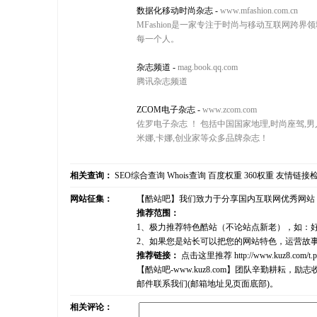
数据化移动时尚杂志
-
www.mfashion.com.cn
MFashion是一家专注于时尚与移动互联网
每一个人。
杂志频道
-
mag.book.qq.com
腾讯杂志频道
ZCOM电子杂志
-
www.zcom.com
佐罗电子杂志 ！ 包括中国国家地理,时尚座驾,男人
米娜,卡娜,创业家等众多品牌杂志！
相关查询：
SEO综合查询
Whois查询
百度权重
360权重
友情链接
网站征集：
【酷站吧】我们致力于分享国内互联网优秀网站
推荐范围：
1、极力推荐特色酷站（不论站点新老），如：
2、如果您是站长可以把您的网站特色，运营故
推荐链接：
点击这里推荐
http://www.kuz8.com/t.
【酷站吧-www.kuz8.com】团队辛勤耕
邮件联系我们(邮箱地址见页面底部)。
相关评论：