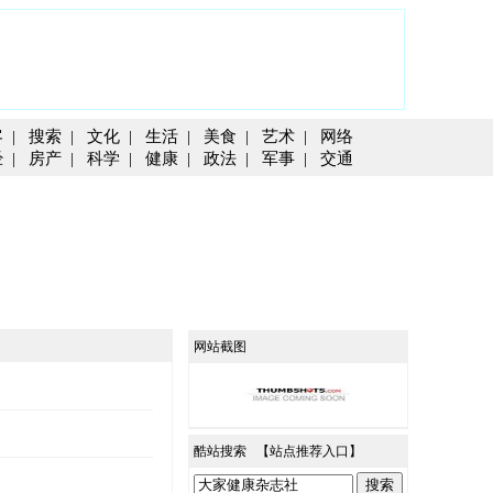
客
|
搜索
|
文化
|
生活
|
美食
|
艺术
|
网络
经
|
房产
|
科学
|
健康
|
政法
|
军事
|
交通
网站截图
酷站搜索 【
站点推荐入口
】