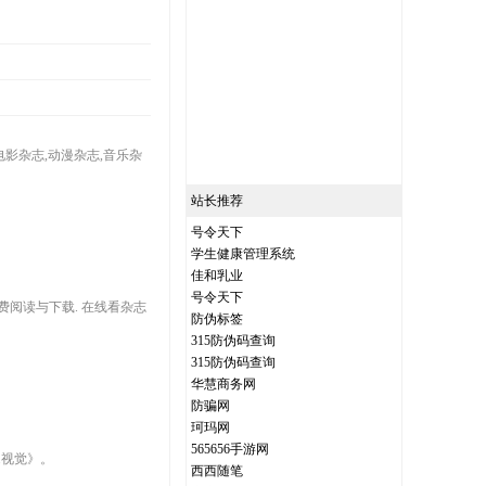
电影杂志,动漫杂志,音乐杂
站长推荐
号令天下
学生健康管理系统
佳和乳业
号令天下
免费阅读与下载. 在线看杂志
防伪标签
315防伪码查询
315防伪码查询
华慧商务网
防骗网
珂玛网
565656手游网
.视觉》。
西西随笔