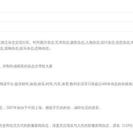
独立杂志交流社区。时尚图片杂志,艺术杂志,摄影杂志,人物杂志,设计杂志,创意杂志,
,宠物杂志,娱乐杂志,恋物杂志...
，并制作成精美的杂志分享给大家
在线阅读平台.提供财经,旅游,娱乐,时尚,汽车,体育,数码生活等15类超过400本杂志的在线
，2007年创办于中国上海。捕捉手艺的朴光，倾听生活的原音。
、历史和生活方式的影像新闻杂志，深度关注现实与人性的影像新闻杂志，原名《LENS