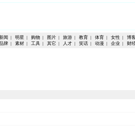
新闻
|
明星
|
购物
|
图片
|
旅游
|
教育
|
体育
|
女性
|
博
品牌
|
素材
|
工具
|
其它
|
人才
|
笑话
|
动漫
|
企业
|
财