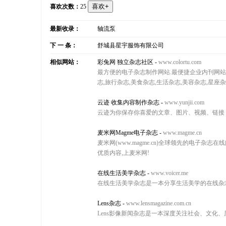
喜欢次数：
25
最新收录：
轴流泵
下 一 条：
舒城县星宇服饰有限公司
相似网站：
彩兔网 独立杂志社区
-
www.colortu.com
最方便的电子杂志制作网站.最便捷企业内刊网站,
志,旅行杂志,美食杂志,生活杂志,美容杂志,星座杂志
云迹 收集内容制作杂志
-
www.yunjii.com
云迹为你保存你喜爱的文章、图片、视频、链接
麦米网Magme电子杂志
-
www.magme.cn
麦米网(www.magme.cn)全球领先的电子杂志
优质内容,上麦米网!
在线生活美学杂志
-
www.voicer.me
在线生活美学杂志是一本分享生活美学的在线杂志
Lens杂志
-
www.lensmagazine.com.cn
Lens影像新闻杂志是一本深度关注社会、文化