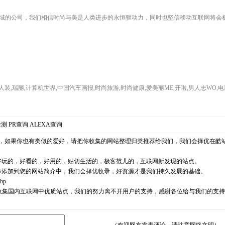
跨界领域的公司，我们相信时尚与美是人类进步的永恒驱动力，同时也坚信移动互联网将
装,瑞丽,计算机世界,中国汽车画报,时尚旅游,时尚健康,爱美丽ME,开啦,男人志WO,电
检测
PR查询
ALEXA查询
，如果你也有类似的爱好，请把你收集的网站整理归类推荐给我们，我们会择优在酷
好玩的，好看的，好用的，贴切生活的，极客范儿的，互联网新发现的站点。
事添加到您的网站简介中，我们会择优收录，好资源才是我们持久发展的基础。
php
耘，励志收集国内互联网中优质站点，我们的努力离不开用户的支持，感谢各位给与我们的