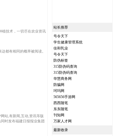
站长推荐
殖和种植技术，一切尽在农业资讯
号令天下
学生健康管理系统
佳和乳业
表达都有相同的概率被阅读。
号令天下
防伪标签
315防伪码查询
315防伪码查询
华慧商务网
防骗网
珂玛网
565656手游网
西西随笔
东东随笔
刊知网
网站,有新闻,互动,资讯等版
网站同时发布福建日报报业集团
万家人才网
最新收录