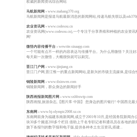
权威的新闻资讯综合网站
马航新闻网
-
www.mahang370.org
马航新闻网是报道马航最新消息的新闻网站,传递马航失联以及mh370
农业资讯网
-
www.codesou.cn
农业资讯网(www.codesou.cn),一个专注于分享养殖和种
网!
微悟内容传播平台
-
wewrite.sinaapp.com
一个可能有点不一样的内容表达与传播平台。为什么用微悟？关注好
每天刷一次微悟，大概很快就可以刷完。
晋江门户网
-
www.ijinjiang.cn
晋江门户网,晋江惟一的重点新闻网站,是新兴的市级主流媒体,是综
铜陵新闻网
-
www.tlxinwen.com
铜陵新闻网，群众身边的新闻好手
陕西画报新闻图片网
-
www.sxhbxwtp.com
陕西画报,旅游杂志,【图片库·中国】 您身边的图片银行! 中国西
东南网
-
www.bj-olympic2008.xz.cn
东南网前身为福建东南新闻网,成立于2001年10月,是经国务院新闻
块30多个频道200多个栏目.借助上千名专职记者和通讯员在各地的
旗下各报刊的数字报和电子版,提供各种本土生活资讯,搭建...