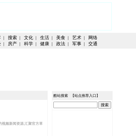
客
|
搜索
|
文化
|
生活
|
美食
|
艺术
|
网络
经
|
房产
|
科学
|
健康
|
政法
|
军事
|
交通
酷站搜索 【
站点推荐入口
】
的视频新闻资源,汇聚官方草