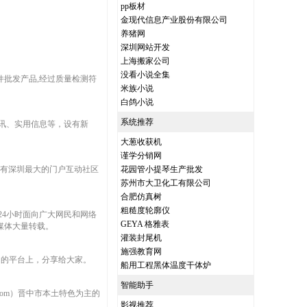
pp板材
金现代信息产业股份有限公司
养猪网
深圳网站开发
上海搬家公司
没看小说全集
批发产品,经过质量检测符
米族小说
白鸽小说
系统推荐
讯、实用信息等，设有新
大葱收获机
谨学分销网
并拥有深圳最大的门户互动社区
花园管小提琴生产批发
苏州市大卫化工有限公司
合肥仿真树
粗糙度轮廓仪
24小时面向广大网民和网络
GEYA 格雅表
媒体大量转载。
灌装封尾机
施强教育网
我们的平台上，分享给大家。
船用工程黑体温度干体炉
智能助手
com）晋中市本土特色为主的
影视推荐