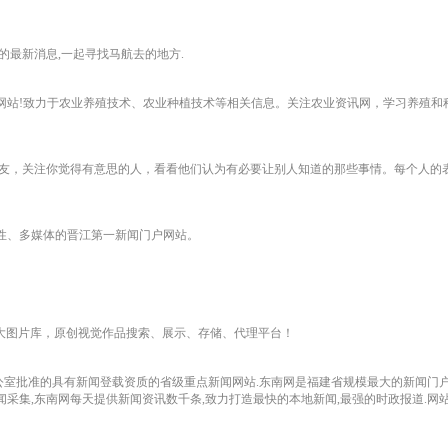
的最新消息,一起寻找马航去的地方.
植的农业资讯网站!致力于农业养殖技术、农业种植技术等相关信息。关注农业资讯网，学习养
友，关注你觉得有意思的人，看看他们认为有必要让别人知道的那些事情。每个人的
合性、多媒体的晋江第一新闻门户网站。
北最大图片库，原创视觉作品搜索、展示、存储、代理平台！
办公室批准的具有新闻登载资质的省级重点新闻网站.东南网是福建省规模最大的新闻门户
新闻采集,东南网每天提供新闻资讯数千条,致力打造最快的本地新闻,最强的时政报道.