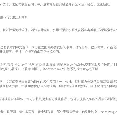
济技术开发区电视台新闻，每天发布最新德州经济开发区时政、社会、文化新闻。
 图特产品 澄江新闻网
、临沂衬塑沟槽管件、消防信号蝶阀、多用式消防水泵接合器等各类临沂消防器材管件
提供全面及时的中文资讯，内容覆盖国内外突发新闻事件、体坛赛事、娱乐时尚、产业资
时开设博客、视频、论坛等自由互动交流空间。
视频,博客,房产,汽车,财经,健康,美食,旅游,教育,时尚,娱乐,交友等20多个频道,
,晶报》,《香港商报》,《Shenzhen Daily》等系列报刊杂志电子版
网中文新闻资讯最重要的原创内容供应商之一。依托中新社遍布全球的采编网络,每天
新闻报道方面，中新网体育频道及时准确，解释性报道角度独特，稿件被国内外网络
中国最大的可视化发布媒体，你可以找到更多的可视化作品，也可以提供的你的作品发不到
政府网、晋中教育局、晋中财政局、部分资讯属于晋中信息港独创（news.jzxxg.