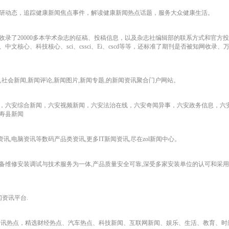
科研动态，追踪健康新闻焦点事件，解读健康新闻热点话题，服务大众健康生活。
录了20000多本学术杂志的征稿、投稿信息，以及杂志社编辑部的联系方式和官方
文核心、科技核心、sci、cssci、Ei、cscd等等，还标准了期刊是否被知网收录
,社会新闻,新闻评论,新闻图片,新闻专题,的新闻资讯聚合门户网站。
，六安综合新闻，六安视频新闻，六安法治在线，六安奇闻异事，六安政务信息，六
寿县新闻
机资讯,电脑资讯等数码产品类资讯,更多IT新闻资讯,尽在zol新闻中心。
维修安装调试与技术服务为一体,产品质量安全可靠,深受多家安装单位的认可和采用
闻资讯平台.
资讯热点，精选财经热点、汽车热点、科技新闻、互联网新闻、娱乐、生活、教育、时