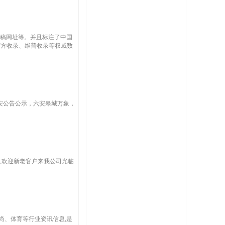
投稿网址等。并且标注了中国
、万方收录、维普收录等权威数
安公告公示，六安皋城万象，
,欢迎新老客户来我公司光临
尚、体育等行业资讯信息,是