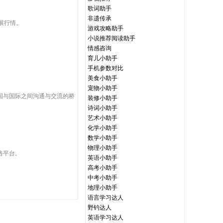
歌词助手
非遗传承
展行情。
游戏攻略助手
小说推荐阅读助手
情感咨询
育儿小助手
手机参数对比
美食小助手
宠物小助手
国与国际之间沟通与交流的桥
装修小助手
诗词小助手
艺术小助手
化学小助手
数学小助手
物理小助手
络平台。
英语小助手
高考小助手
中考小助手
地理小助手
语言学习达人
野钓达人
英语学习达人