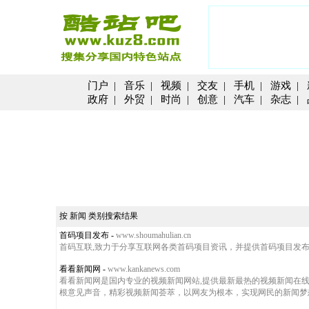
门户
|
音乐
|
视频
|
交友
|
手机
|
游戏
|
政府
|
外贸
|
时尚
|
创意
|
汽车
|
杂志
|
按 新闻 类别搜索结果
首码项目发布
-
www.shoumahulian.cn
首码互联,致力于分享互联网各类首码项目资讯，并提供首码项目发
看看新闻网
-
www.kankanews.com
看看新闻网是国内专业的视频新闻网站,提供最新最热的视频新闻在线
根意见声音，精彩视频新闻荟萃，以网友为根本，实现网民的新闻梦