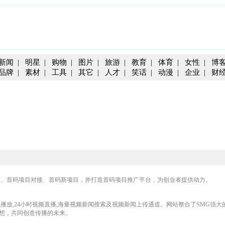
新闻
|
明星
|
购物
|
图片
|
旅游
|
教育
|
体育
|
女性
|
博
品牌
|
素材
|
工具
|
其它
|
人才
|
笑话
|
动漫
|
企业
|
财
布、首码项目对接、首码新项目，并打造首码项目推广平台，为创业者提供动力。
播放,24小时视频直播,海量视频新闻搜索及视频新闻上传通道。网站整合了SMG强大
想，共同创造传播的未来。