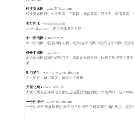
科技资讯网
-
waw.23-love.com
科技资讯网提供业界要闻、互联网、通信要闻、IT业界、家电要闻
南方周末
-
vote.infzm.com
www.infzm.com，南方周末新闻社区
华中新闻网
-
cncocc.com
华中新闻网,中国新闻中心网,中国综合新闻网,中国商务新闻网,中国
成长中国网
-
czgu.com
多维传播网是国际资讯门户，新闻多来自外媒，比较客观报道的新闻
梁。
烟雨梦兮
-
www.jintengwangluo.top
个人博客，日记散文，短篇小说发布
大西北网
-
www.dxbei.cn
大西北网在互联网信息领域占据重要地位的地方本地网站，自2008
一号热搜榜
-
www.1resou.com
一号热搜榜,查看最新热搜榜,今日热搜榜,了解最新的国内热点、娱