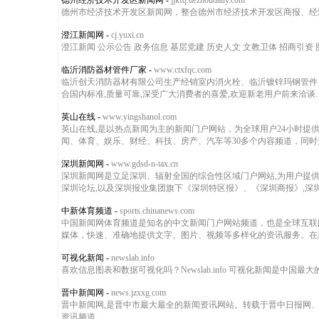
德州经济技术开发区新闻网
-
jjkfq.dezhoudaily.com
德州市经济技术开发区新闻网，整合德州市经济技术开发区商报、经
澄江新闻网
-
cj.yuxi.cn
澄江新闻 公示公告 政务信息 基层党建 历史人文 文教卫体 招商引资
临沂消防器材管件厂家
-
www.ctxfqc.com
临沂创天消防器材有限公司生产经销室内消火栓、临沂镀锌玛钢管件
合国内标准,质量可靠,深受广大消费者的喜爱,欢迎新老用户前来洽谈.
英山在线
-
www.yingshanol.com
英山在线,是以热点新闻为主的新闻门户网站，为全球用户24小时
闻、体育、娱乐、财经、科技、房产、汽车等30多个内容频道，同
深圳新闻网
-
www.gdsd-n-tax.cn
深圳新闻网是立足深圳、辐射全国的综合性区域门户网站,为用户提供新闻,
深圳论坛,以及深圳报业集团旗下《深圳特区报》、《深圳商报》,深圳晚报》
中新体育频道
-
sports.chinanews.com
中国新闻网体育频道是知名的中文新闻门户网站频道，也是全球互联
媒体，快速、准确地提供文字、图片、视频等多样化的资讯服务。在
可视化新闻
-
newslab.info
喜欢信息图表和数据可视化吗？Newslab.info 可视化新闻是
晋中新闻网
-
news.jzxxg.com
晋中新闻网,是晋中市最大最全的新闻资讯网站。转载于晋中日报网、晋中
资讯频道。