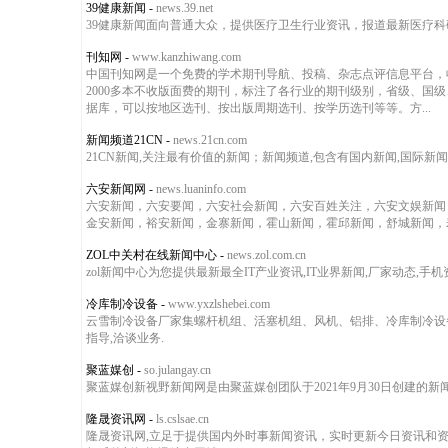
39健康新闻
-
news.39.net
39健康新闻面向普通大众，提供医疗卫生行业资讯，报道最新医疗
刊知网
-
www.kanzhiwang.com
中国刊知网是一个免费的学术期刊导航、投稿、杂志点评信息平台，收
2000多本不收版面费的期刊，标注了各行业的期刊级别，省级、国级、中
据库，可以按地区选刊、按出版周期选刊、按学历选刊等等。方...
新闻频道21CN
-
news.21cn.com
21CN新闻,关注最有价值的新闻；新闻频道,包含有国内新闻,国际新闻
六安新闻网
-
news.luaninfo.com
六安新闻，六安要闻，六安社会新闻，六安百姓关注，六安文娱新闻
金安新闻，裕安新闻，金寨新闻，霍山新闻，霍邱新闻，舒城新闻，
ZOL中关村在线新闻中心
-
news.zol.com.cn
zol新闻中心为您提供最新最全IT产业资讯,IT业界新闻,厂家动态,手
冷库制冷设备
-
www.yxzlshebei.com
云雪制冷设备厂家集螺杆机组、活塞机组、风机、铝排、冷库制冷设备
指导,洽谈业务.
聚蓝媒创
-
so.julangay.cn
聚蓝媒创新视野新闻网是由聚蓝媒创团队于2021年9月30日创建的新
隆晟资讯网
-
ls.cslsae.cn
隆晟资讯网,立足于提供国内外时事新闻资讯，实时更新今日资讯和