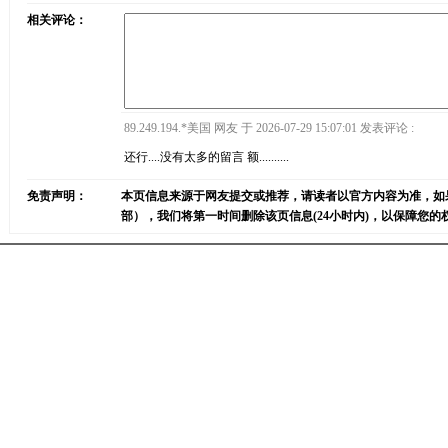
相关评论：
89.249.194.*美国 网友 于 2026-07-29 15:07:01 发表评论 :
还行....没有太多的留言 额..........
免责声明：
本页信息来源于网友提交或推荐，请读者以官方内容为准，如
部），我们将第一时间删除该页信息(24小时内)，以保障您的