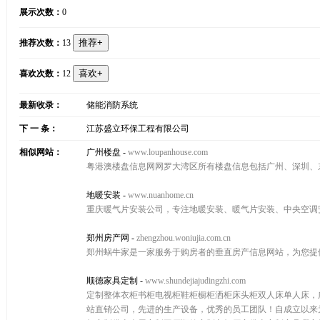
展示次数：
0
推荐次数：
13
喜欢次数：
12
最新收录：
储能消防系统
下 一 条：
江苏盛立环保工程有限公司
相似网站：
广州楼盘
-
www.loupanhouse.com
粤港澳楼盘信息网网罗大湾区所有楼盘信息包括广州、深圳、
地暖安装
-
www.nuanhome.cn
重庆暖气片安装公司，专注地暖安装、暖气片安装、中央空调
郑州房产网
-
zhengzhou.woniujia.com.cn
郑州蜗牛家是一家服务于购房者的垂直房产信息网站，为您提
顺德家具定制
-
www.shundejiajudingzhi.com
定制整体衣柜书柜电视柜鞋柜橱柜洒柜床头柜双人床单人床，
站直销公司，先进的生产设备，优秀的员工团队！自成立以来