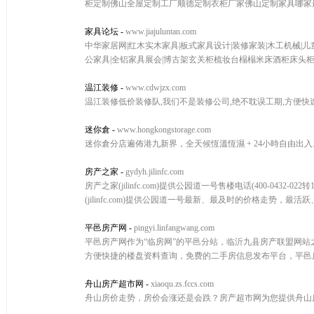
柜定制佛山全屋定制工厂顺德定制衣柜厂家佛山定制家具哪家
家具论坛
-
www.jiajuluntan.com
中华家居网|红木实木家具|板式家具设计|装修家装|木工机械|
公家具|全铝家具展会|博古架玄关柜梳妆台榻榻米床酒柜床头
温江装修
-
www.cdwjzx.com
温江装修低价装修队,我们不是装修公司,绝不耽误工期,方便快
迷你倉
-
www.hongkongstorage.com
迷你倉分店遍佈港九新界，全天候恆溫恆濕 + 24小時自由出
房产之家
-
gydyh.jilinfc.com
房产之家(jilinfc.com)提供公园道一号售楼电话(400-0
(jilinfc.com)提供公园道一号最新、最及时的价格走
平邑房产网
-
pingyi.linfangwang.com
平邑房产网作为“临房网”的平邑分站，临沂九县房产联盟网
方便快捷的楼盘资料查询，免费的二手房信息发布平台，平邑
舟山房产超市网
-
xiaoqu.zs.fccs.com
舟山房价走势，房价会涨还是会跌？房产超市网为您提供舟山房