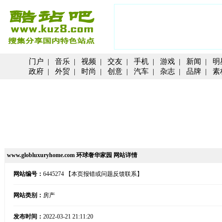
门户
|
音乐
|
视频
|
交友
|
手机
|
游戏
|
新闻
|
明
政府
|
外贸
|
时尚
|
创意
|
汽车
|
杂志
|
品牌
|
素
www.globluxuryhome.com 环球奢华家园 网站详情
网站编号：
6445274
【本页报错或问题反馈联系】
网站类别：
房产
发布时间：
2022-03-21 21:11:20