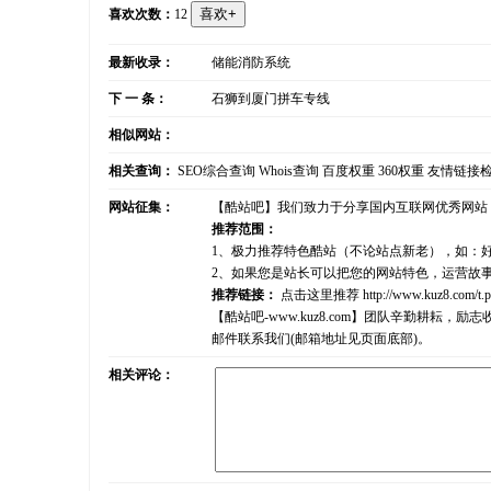
喜欢次数：
12
最新收录：
储能消防系统
下 一 条：
石狮到厦门拼车专线
相似网站：
相关查询：
SEO综合查询
Whois查询
百度权重
360权重
友情链接
网站征集：
【酷站吧】我们致力于分享国内互联网优秀网站
推荐范围：
1、极力推荐特色酷站（不论站点新老），如：
2、如果您是站长可以把您的网站特色，运营故
推荐链接：
点击这里推荐
http://www.kuz8.com/t.
【酷站吧-www.kuz8.com】团队辛勤耕
邮件联系我们(邮箱地址见页面底部)。
相关评论：