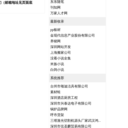
东东随笔
们（邮箱地址见页面底
刊知网
万家人才网
最新收录
pp板材
金现代信息产业股份有限公司
养猪网
深圳网站开发
上海搬家公司
没看小说全集
米族小说
白鸽小说
系统推荐
台州市颂迪洁具有限公司
素材蛙
深圳酒店厨房工程
深圳市兴泰达电子有限公司
锅炉品牌网
呼市货架
三维激光切割机源头厂家武汉鸿...
深圳市弦圣麟贸易有限公司