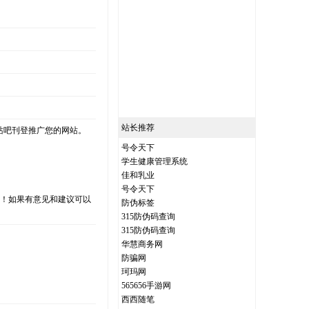
站长推荐
站吧刊登推广您的网站。
号令天下
学生健康管理系统
佳和乳业
号令天下
支持！如果有意见和建议可以
防伪标签
315防伪码查询
315防伪码查询
华慧商务网
防骗网
）
珂玛网
565656手游网
西西随笔