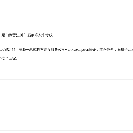
,厦门到晋江拼车,石狮私家车专线
9892444，安顺一站式包车调度服务公司www.qzxmpc.cn简介，主营类型，石狮
放心安全回家。