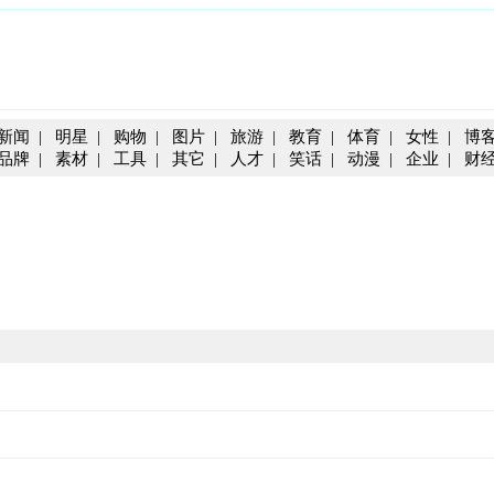
新闻
|
明星
|
购物
|
图片
|
旅游
|
教育
|
体育
|
女性
|
博
品牌
|
素材
|
工具
|
其它
|
人才
|
笑话
|
动漫
|
企业
|
财