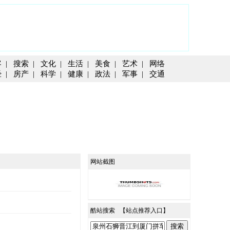
客
|
搜索
|
文化
|
生活
|
美食
|
艺术
|
网络
经
|
房产
|
科学
|
健康
|
政法
|
军事
|
交通
网站截图
酷站搜索 【
站点推荐入口
】