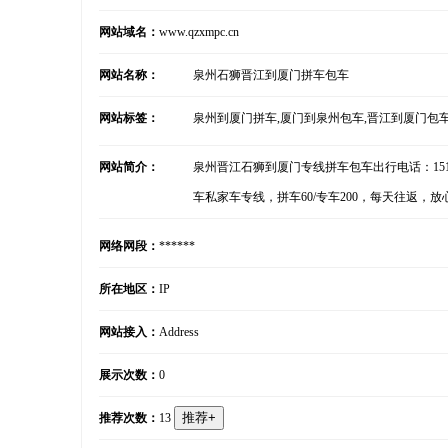
网站域名：
www.qzxmpc.cn
网站名称：
泉州石狮晋江到厦门拼车包车
网站标签：
泉州到厦门拼车,厦门到泉州包车,晋江到厦门包车
网站简介：
泉州晋江石狮到厦门专线拼车包车出行电话：1515
车私家车专线，拼车60/专车200，每天往返，
网络网段：
******
所在地区：
IP
网站接入：
Address
展示次数：
0
推荐次数：
13