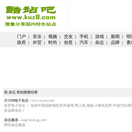
门户
|
音乐
|
视频
|
交友
|
手机
|
游戏
|
新闻
|
明
政府
|
外贸
|
时尚
|
创意
|
汽车
|
杂志
|
品牌
|
素
按 杂志 类别搜索结果
ZCOM电子杂志
-
www.zcom.com
佐罗电子杂志 ！ 包括中国国家地理,时尚座驾,男人装,瑞丽,计算机世界,中国汽车画报
多品牌杂志！
杂志频道
-
mag.book.qq.com
腾讯杂志频道