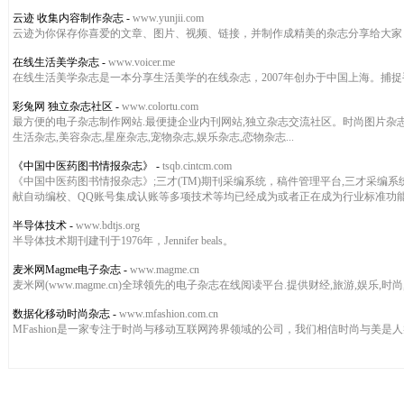
云迹 收集内容制作杂志
-
www.yunjii.com
云迹为你保存你喜爱的文章、图片、视频、链接，并制作成精美的杂志分享给大家
在线生活美学杂志
-
www.voicer.me
在线生活美学杂志是一本分享生活美学的在线杂志，2007年创办于中国上海。捕
彩兔网 独立杂志社区
-
www.colortu.com
最方便的电子杂志制作网站.最便捷企业内刊网站,独立杂志交流社区。时尚图片杂志,艺
生活杂志,美容杂志,星座杂志,宠物杂志,娱乐杂志,恋物杂志...
《中国中医药图书情报杂志》
-
tsqb.cintcm.com
《中国中医药图书情报杂志》;三才(TM)期刊采编系统，稿件管理平台,三才采
献自动编校、QQ账号集成认账等多项技术等均已经成为或者正在成为行业标准功
半导体技术
-
www.bdtjs.org
半导体技术期刊建刊于1976年，Jennifer beals。
麦米网Magme电子杂志
-
www.magme.cn
麦米网(www.magme.cn)全球领先的电子杂志在线阅读平台.提供财经,旅游,娱乐,
数据化移动时尚杂志
-
www.mfashion.com.cn
MFashion是一家专注于时尚与移动互联网跨界领域的公司，我们相信时尚与美