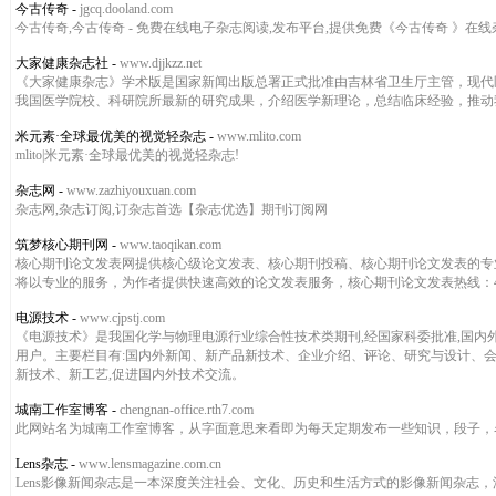
今古传奇
-
jgcq.dooland.com
今古传奇,今古传奇 - 免费在线电子杂志阅读,发布平台,提供免费《今古传奇 》在
大家健康杂志社
-
www.djjkzz.net
《大家健康杂志》学术版是国家新闻出版总署正式批准由吉林省卫生厅主管，现代
我国医学院校、科研院所最新的研究成果，介绍医学新理论，总结临床经验，推动
米元素·全球最优美的视觉轻杂志
-
www.mlito.com
mlito|米元素·全球最优美的视觉轻杂志!
杂志网
-
www.zazhiyouxuan.com
杂志网,杂志订阅,订杂志首选【杂志优选】期刊订阅网
筑梦核心期刊网
-
www.taoqikan.com
核心期刊论文发表网提供核心级论文发表、核心期刊投稿、核心期刊论文发表的专
将以专业的服务，为作者提供快速高效的论文发表服务，核心期刊论文发表热线：4000-
电源技术
-
www.cjpstj.com
《电源技术》是我国化学与物理电源行业综合性技术类期刊,经国家科委批准,国
用户。主要栏目有:国内外新闻、新产品新技术、企业介绍、评论、研究与设计、会
新技术、新工艺,促进国内外技术交流。
城南工作室博客
-
chengnan-office.rth7.com
此网站名为城南工作室博客，从字面意思来看即为每天定期发布一些知识，段子，
Lens杂志
-
www.lensmagazine.com.cn
Lens影像新闻杂志是一本深度关注社会、文化、历史和生活方式的影像新闻杂志，