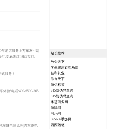
灯9年老店服务上万车友~!是
站长推荐
灯,娄底改灯,湘西改灯,
号令天下
学生健康管理系统
佳和乳业
站式服务！
号令天下
防伪标签
315防伪码查询
话:400-6500-365
315防伪码查询
华慧商务网
防骗网
珂玛网
565656手游网
西西随笔
|汽车继电器原理|汽车继电