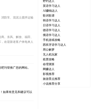
野钓达人
英语学习达人
AI赚钱达人
歌词歌谱
、消防车、混泥土搅拌运输
韩语学习达人
日语学习达人
德语学习达人
俄语学习达人
造商。东风、解放、福田、
手机游戏攻略
车，欢迎新老客户来电来人
西班牙语学习达人
周公解梦
无人机玩家
抢票攻略
命理测算
站吧刊登推广您的网站。
网赚达人
影视推荐
旅游景点推荐
小说推荐分享
支持！如果有意见和建议可以