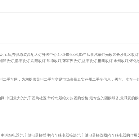
马,奔驰原装高配大灯升级中心,15084843330,05年从事汽车灯光改装长沙地区改
湘潭改灯,邵阳改灯,岳阳改灯,常德改灯,张家界改灯,益阳改灯,郴州改灯,永州改灯,怀化改
州二手车网，为您提供苏州二手车交易市场海量真实苏州二手车信息，买车、卖车一
,中国最大的汽车团购社区,带给您最给力的团购价格,最专业的团购服务,最满意的购车体验!电
车喇叭继电器|汽车继电器接插件|汽车继电器接法|汽车继电器接线图|汽车继电器的作用