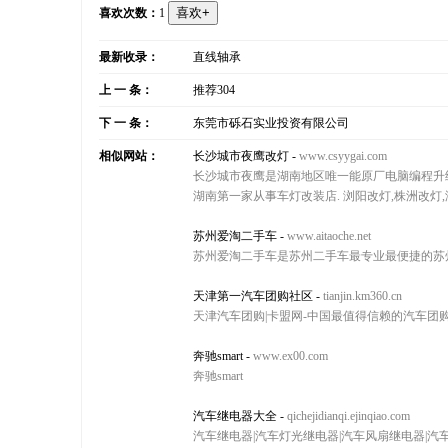
喜欢次数：
1
最新收录：
直线轴承
上 一 条：
推荐304
下 一 条：
东莞市砾石实业投资有限公司
相似网站：
长沙城市夜鹰改灯
-
www.csyygai.com
长沙城市夜鹰是湖南地区唯一能原厂电脑编程升级,宝
湖南第一家从事车灯改装店. 浏阳改灯,株洲改灯,
苏州爱淘二手车
-
www.aitaoche.net
苏州爱淘二手车是苏州二手车最专业最便捷的苏
天津第一汽车团购社区
-
tianjin.km360.cn
天津汽车团购|卡盟网-中国最值得信赖的汽车团购网
奔驰smart
-
www.ex00.com
奔驰smart
汽车继电器大全
-
qichejidianqi.ejinqiao.com
汽车继电器|汽车灯光继电器|汽车风扇继电器|汽