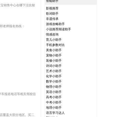
智能助手
凉宝销售中心在哪下注比较
影视推荐
歌词助手
非遗传承
游戏攻略助手
。郑老师报名热线：
小说推荐阅读助手
情感咨询
育儿小助手
手机参数对比
美食小助手
宠物小助手
装修小助手
诗词小助手
艺术小助手
化学小助手
数学小助手
物理小助手
英语小助手
学车报名电话等相关驾校信
高考小助手
中考小助手
地理小助手
语言学习达人
门店覆盖大部分地区。买二