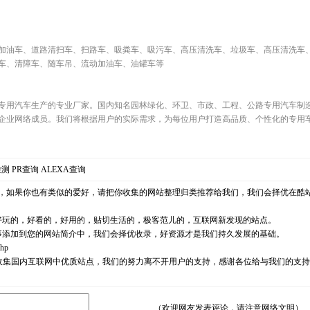
加油车、道路清扫车、扫路车、吸粪车、吸污车、高压清洗车、垃圾车、高压清洗车
车、清障车、随车吊、流动加油车、油罐车等
专用汽车生产的专业厂家。国内知名园林绿化、环卫、市政、工程、公路专用汽车制
企业网络成员。我们将根据用户的实际需求，为每位用户打造高品质、个性化的专用
检测
PR查询
ALEXA查询
，如果你也有类似的爱好，请把你收集的网站整理归类推荐给我们，我们会择优在酷
好玩的，好看的，好用的，贴切生活的，极客范儿的，互联网新发现的站点。
事添加到您的网站简介中，我们会择优收录，好资源才是我们持久发展的基础。
php
耘，励志收集国内互联网中优质站点，我们的努力离不开用户的支持，感谢各位给与我们的
（欢迎网友发表评论，请注意网络文明）