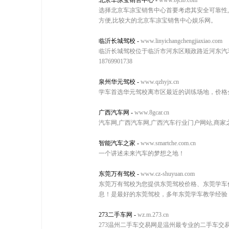
北京车凉宝销售中心
-
www.bjclb.com
选择北京车凉宝销售中心首要考虑其安全可靠性
方便,比较大的北京车凉宝销售中心娱乐网。
临沂长城驾校
-
www.linyichangchengjiaxiao.com
临沂长城驾校位于临沂市河东区顺政路近河东汽车站
18769901738
泉州华元驾校
-
www.qzhyjx.cn
学车首选华元驾校离市区最近的训练场地，价格
广西汽车网
-
www.8gcar.cn
汽车网,广西汽车网,广西汽车行业门户网站,商家
智能汽车之家
-
www.smartche.com.cn
一个讲述未来汽车的梦想之地！
东莞万有驾校
-
www.cz-shuyuan.com
东莞万有驾校为您提供东莞驾校价格、东莞学车
息！是最好的东莞驾校，多年东莞学车教学经验
273二手车网
-
wz.m.273.cn
273温州二手车交易网是温州最专业的二手车