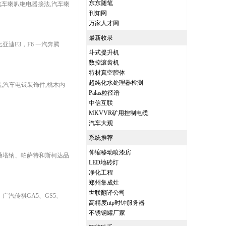
东东随笔
汽车喇叭继电器接法,汽车喇
刊知网
万家人才网
最新收录
迪F3，F6 一汽奔腾
斗式提升机
数控滚齿机
特材真空腔体
超纯化水处理器检测
,汽车电镀装饰件,桃木内
Palas粒径谱
。
中信互联
MKVVR矿用控制电缆
汽车大观
系统推荐
伸缩移动喷漆房
桑塔纳、帕萨特和斯柯达品
LED地砖灯
净化工程
郑州集成灶
世联翻译公司
广汽传祺GA5、GS5、
高精度ntp时钟服务器
不锈钢罐厂家