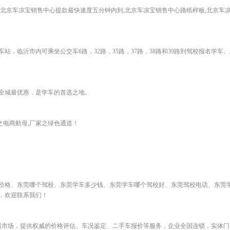
,北京车凉宝销售中心提款最快速度五分钟内到,北京车凉宝销售中心路纸样板,北京车
，临沂市内可乘坐公交车6路，32路，35路，37路，38路和39路到驾校报名学车
全城最优惠，是学车的首选之地。
之电商航母,厂家之绿色通道！
价格、东莞哪个驾校、东莞学车多少钱、东莞学车哪个驾校好、东莞驾校电话、东莞
，欢迎联系我们！
交易市场，提供权威的价格评估、车况鉴定、二手车报价等服务，企业全国连锁，实体