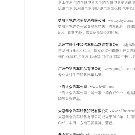
器工作原理|汽车继电器大全|汽车继电器制造商,
叭继电器,风扇继电器,喇叭继电器怎么接,气喇叭
盐城洪兆连汽车贸易有限公司
-
www.ycbyd.com
盐城洪兆连是一家集整车销售、汽车配件、维修服
B50，B70 奔驰，雷克萨斯等高档轿车。
温州市骑士佳音汽车用品制造有限公司
-
qsjy.b2
慧聪网（Hc360.Com）供应商温州市骑士
饰件,保险杠,挡泥板,后仓垫,门槛条,脚垫,中网,，联系方
广州帝途汽车用品有限公司
-
www.yongfulu.com.
专业设计生产销售汽车贴纸。
上海大众汽车公司
-
www.fez01.com
上海大众汽车公司，是一家中德合资企业，也是
牌等系列产品。
大荔华创汽车销售贸易有限公司
-
www.dlhc.eccoo
大荔华创汽车销售有限公司成立于2013年，注册
GA3，丰田，东南三菱翼神、蓝瑟、