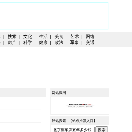
客
|
搜索
|
文化
|
生活
|
美食
|
艺术
|
网络
经
|
房产
|
科学
|
健康
|
政法
|
军事
|
交通
网站截图
酷站搜索 【
站点推荐入口
】