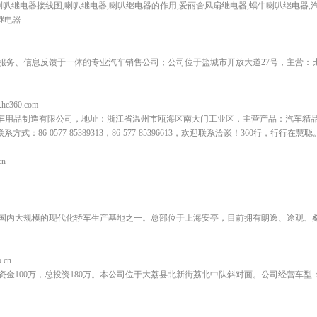
喇叭继电器接线图,喇叭继电器,喇叭继电器的作用,爱丽舍风扇继电器,蜗牛喇叭继电器,
继电器
务、信息反馈于一体的专业汽车销售公司；公司位于盐城市开放大道27号，主营：比亚
b.hc360.com
佳音汽车用品制造有限公司，地址：浙江省温州市瓯海区南大门工业区，主营产品：汽车精品
式：86-0577-85389313，86-577-85396613，欢迎联系洽谈！360行，行行在慧聪
cn
国内大规模的现代化轿车生产基地之一。总部位于上海安亭，目前拥有朗逸、途观、
.cn
资金100万，总投资180万。本公司位于大荔县北新街荔北中队斜对面。公司经营车型：