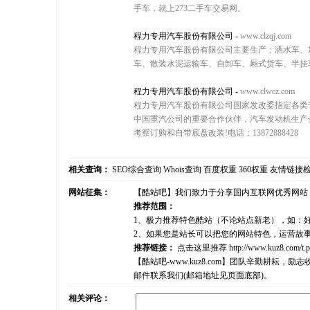
手车，就上273二手车交易网。
程力专用汽车股份有限公司
-
www.clzqj.com
程力专用汽车股份有限公司主要生产：洒水车、
车、散装水泥运输车、自卸车、厢式货车、半挂
程力专用汽车股份有限公司
-
www.clwcz.com
程力专用汽车股份有限公司国家发改委指定各类
中国重汽公司的重要合作伙伴，汽车发动机生产
考察订购和自带底盘改装!电话：13872888428
相关查询：
SEO综合查询
Whois查询
百度权重
360权重
友情链接
网站征集：
【酷站吧】我们致力于分享国内互联网优秀网站
推荐范围：
1、极力推荐特色酷站（不论站点新老），如：
2、如果您是站长可以把您的网站特色，运营故
推荐链接：
点击这里推荐
http://www.kuz8.com/t.
【酷站吧-www.kuz8.com】团队辛勤耕
邮件联系我们(邮箱地址见页面底部)。
相关评论：