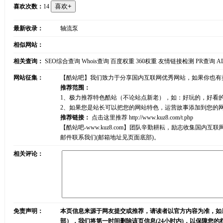
喜欢次数：
14
最新收录：
轴流泵
相似网站：
相关查询：
SEO综合查询
Whois查询
百度权重
360权重
友情链接检测
PR查询
A
网站征集：
【酷站吧】我们致力于分享国内互联网优秀网站，如果你也有
推荐范围：
1、极力推荐特色酷站（不论站点新老），如：好玩的，好看
2、如果您是站长可以把您的网站特色，运营故事添加到您的
推荐链接：
点击这里推荐
http://www.kuz8.com/t.php
【酷站吧-www.kuz8.com】团队辛勤耕耘，励志收集
邮件联系我们(邮箱地址见页面底部)。
相关评论：
免责声明：
本页信息来源于网友提交或推荐，请读者以官方内容为准，如
部），我们将第一时间删除该页信息(24小时内)，以保障您的