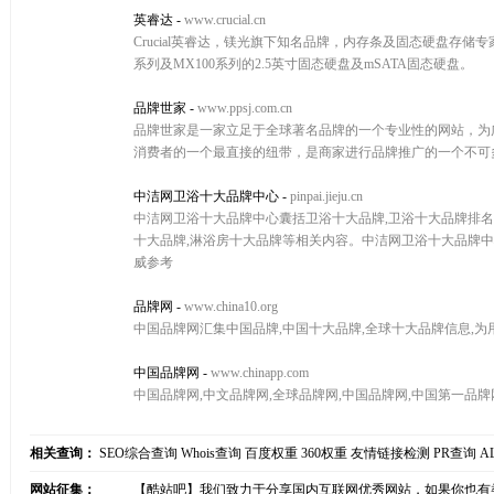
英睿达
-
www.crucial.cn
Crucial英睿达，镁光旗下知名品牌，内存条及固态硬盘存储专
系列及MX100系列的2.5英寸固态硬盘及mSATA固态硬盘。
品牌世家
-
www.ppsj.com.cn
品牌世家是一家立足于全球著名品牌的一个专业性的网站，为
消费者的一个最直接的纽带，是商家进行品牌推广的一个不可
中洁网卫浴十大品牌中心
-
pinpai.jieju.cn
中洁网卫浴十大品牌中心囊括卫浴十大品牌,卫浴十大品牌排名,
十大品牌,淋浴房十大品牌等相关内容。中洁网卫浴十大品牌
威参考
品牌网
-
www.china10.org
中国品牌网汇集中国品牌,中国十大品牌,全球十大品牌信息,为
中国品牌网
-
www.chinapp.com
中国品牌网,中文品牌网,全球品牌网,中国品牌网,中国第一品牌
相关查询：
SEO综合查询
Whois查询
百度权重
360权重
友情链接检测
PR查询
A
网站征集：
【酷站吧】我们致力于分享国内互联网优秀网站，如果你也有