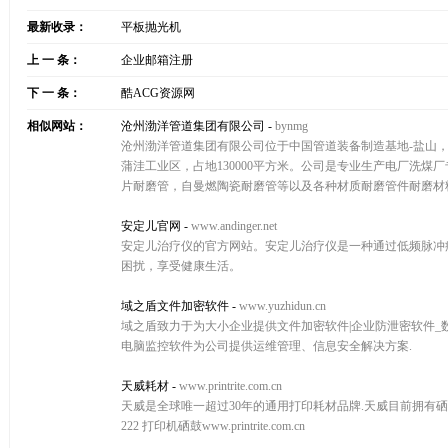
最新收录：
平板抛光机
上 一 条：
企业邮箱注册
下 一 条：
酷ACG资源网
相似网站：
沧州渤洋管道集团有限公司
-
bynmg
沧州渤洋管道集团有限公司位于中国管道装备制造基地-盐山，
蒲洼工业区，占地130000平方米。公司是专业生产电厂洗
片耐磨管，自曼燃陶瓷耐磨管等以及各种材质耐磨管件耐磨材料
安定儿官网
-
www.andinger.net
安定儿治疗仪的官方网站。安定儿治疗仪是一种通过低频脉冲
困扰，享受健康生活。
域之盾文件加密软件
-
www.yuzhidun.cn
域之盾致力于为大小企业提供文件加密软件|企业防泄密软件_数据
电脑监控软件为公司提供运维管理、信息安全解决方案.
天威耗材
-
www.printrite.com.cn
天威是全球唯一超过30年的通用打印耗材品牌.天威目前拥有硒鼓、
222 打印机硒鼓www.printrite.com.cn