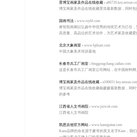
景博宝画家及作品在线收藏
-
a86720.key.artxun.c
博宝画家及作品在线收藏景浩最新数据，同时包
国画书法
-
www.rzyhl.com
睿智苑画廊以弘扬中华优秀的传统艺术为己任，
高质量、高品位的艺术佳作，为艺术家及收藏爱
北京大象画室
-
www.bjdxart.com
中国大象美术培训基地
长春市兵工厂画室
-
binggongchang.cailiao.com
这是长春市兵工厂画室公司网站，在中国材料网
博宝画家及作品在线收藏
-
a100651.key.artxun.co
博宝画家及作品在线收藏杨媛媛最新数据，同时
的参考
江西省人文书画院
-
www.jxrwsh.com
江西省人文书画院
凯恩吉他官方网站
-
www.kaneguitar.com
Kane品牌的命名源于豪哥的英文名字Kane，