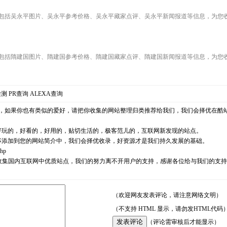
包括吴永平图片、吴永平参考价格、吴永平藏家点评、吴永平新闻报道等信息，为您
包括隋建国图片、隋建国参考价格、隋建国藏家点评、隋建国新闻报道等信息，为您
检测
PR查询
ALEXA查询
，如果你也有类似的爱好，请把你收集的网站整理归类推荐给我们，我们会择优在酷
好玩的，好看的，好用的，贴切生活的，极客范儿的，互联网新发现的站点。
事添加到您的网站简介中，我们会择优收录，好资源才是我们持久发展的基础。
php
耘，励志收集国内互联网中优质站点，我们的努力离不开用户的支持，感谢各位给与我们的
（欢迎网友发表评论，请注意网络文明）
（不支持 HTML 显示，请勿发HTML代码
（评论需审核后才能显示）