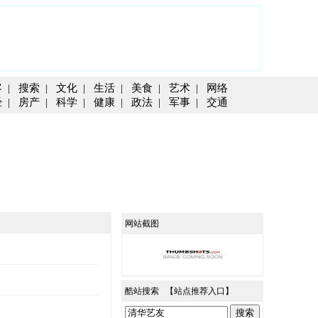
客
|
搜索
|
文化
|
生活
|
美食
|
艺术
|
网络
经
|
房产
|
科学
|
健康
|
政法
|
军事
|
交通
网站截图
酷站搜索 【
站点推荐入口
】