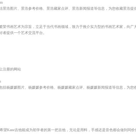
om
括景浩图片、景浩参考价格、景浩藏家点评、景浩新闻报道等信息，为您收藏景浩提
繁荣书画艺术为宗旨，立足于当代书画领域，致力于推介实力型的书画艺术家，向广
好者提供一个艺术交流平台。
上注册的网站
m
包括杨媛媛图片、杨媛媛参考价格、杨媛媛藏家点评、杨媛媛新闻报道等信息，为您
我们希望Kane吉他能成为初学者的第一把吉他，无论是用料，手感还是音色都会做到同