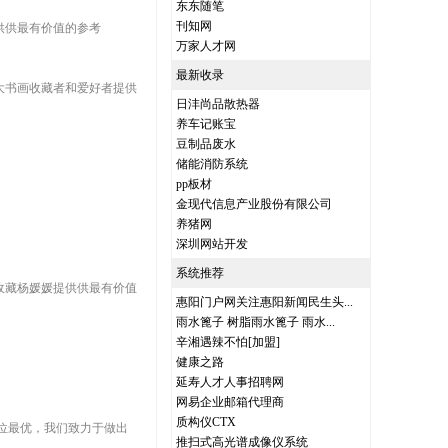
东东随笔
刊知网
供供最有价值的参考
万家人才网
最新收录
大书画收藏者和爱好者提供
日沣尚品散热器
养车记账宝
豆制品废水
储能消防系统
pp板材
金现代信息产业股份有限公司
养猪网
深圳网站开发
系统推荐
收藏杨媛媛提供供最有价值
惠阳门户网关注惠阳新闻民生头...
雨水篦子 树脂雨水篦子 雨水...
辛湘遇辣不怕[加盟]
健康之路
延寿人才人事招聘网
网易企业邮箱代理商
质构仪CTX
价位最优，我们致力于做出
推扫式高光谱成像仪系统