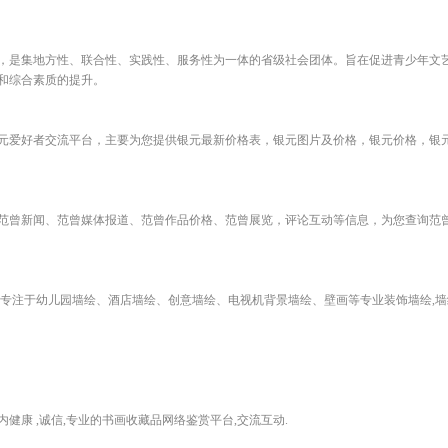
1月，是集地方性、联合性、实践性、服务性为一体的省级社会团体。旨在促进青少年文
和综合素质的提升。
元爱好者交流平台，主要为您提供银元最新价格表，银元图片及价格，银元价格，银
范曾新闻、范曾媒体报道、范曾作品价格、范曾展览，评论互动等信息，为您查询范
注于幼儿园墙绘、酒店墙绘、创意墙绘、电视机背景墙绘、壁画等专业装饰墙绘,墙绘热线:1
康 ,诚信,专业的书画收藏品网络鉴赏平台,交流互动.