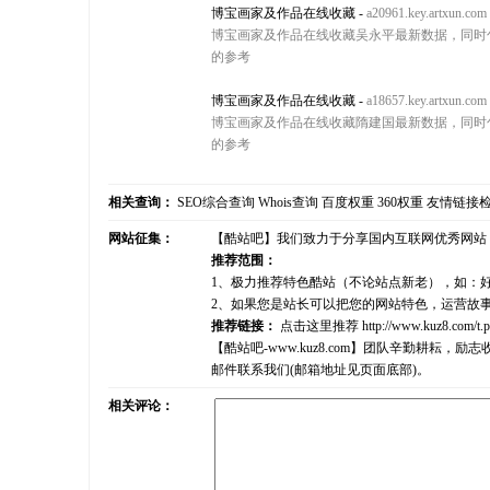
博宝画家及作品在线收藏
-
a20961.key.artxun.com
博宝画家及作品在线收藏吴永平最新数据，同时
的参考
博宝画家及作品在线收藏
-
a18657.key.artxun.com
博宝画家及作品在线收藏隋建国最新数据，同时
的参考
相关查询：
SEO综合查询
Whois查询
百度权重
360权重
友情链接
网站征集：
【酷站吧】我们致力于分享国内互联网优秀网站
推荐范围：
1、极力推荐特色酷站（不论站点新老），如：
2、如果您是站长可以把您的网站特色，运营故
推荐链接：
点击这里推荐
http://www.kuz8.com/t.
【酷站吧-www.kuz8.com】团队辛勤耕
邮件联系我们(邮箱地址见页面底部)。
相关评论：