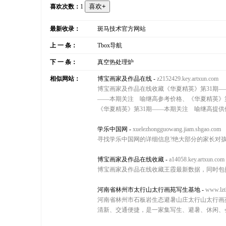
喜欢次数：
1
最新收录：
斑马技术官方网站
上 一 条：
Tbox导航
下 一 条：
真空热处理炉
相似网站：
博宝画家及作品在线
-
z2152429.key.artxun.com
博宝画家及作品在线收藏《华夏精英》第31期—
——本期关注 喻继高参考价格、《华夏精英》
《华夏精英》第31期——本期关注 喻继高提
学乐中国网
-
xuelezhongguowang.jiam.shgao.com
寻找学乐中国网的详细信息?绝大部分的家长对
博宝画家及作品在线收藏
-
a14058.key.artxun.com
博宝画家及作品在线收藏王霞最新数据，同时包
河南省林州市太行山太行画苑写生基地
-
www.lzt
河南省林州市石板岩生态避暑山庄太行山太行画
清新、交通便捷，是一家集写生、避暑、休闲、