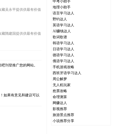
中考小助手
地理小助手
收藏吴永平提供供最有价值
语言学习达人
野钓达人
英语学习达人
AI赚钱达人
收藏隋建国提供供最有价值
歌词歌谱
韩语学习达人
日语学习达人
德语学习达人
俄语学习达人
站吧刊登推广您的网站。
手机游戏攻略
西班牙语学习达人
周公解梦
无人机玩家
抢票攻略
支持！如果有意见和建议可以
命理测算
网赚达人
影视推荐
旅游景点推荐
小说推荐分享
）