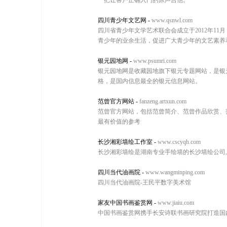
一把让客户正确入门的原声吉他。
四川青少年文艺网
-
www.qsnwl.com
四川省青少年文学艺术联合会成立于2012年1
青少年的业余生活，促进广大青少年的文艺素养
银元园地网
-
www.psumri.com
银元园地网是收藏园地旗下银元专题网站，是银
格，是国内信息最全的银元信息网站。
范曾官方网站
-
fanzeng.artxun.com
范曾官方网站，包括范曾简介、范曾作品欣赏、
最有价值的参考
长沙湘彩墙绘工作室
-
www.cscyqh.com
长沙湘彩墙绘是湖南专业手绘墙的长沙墙绘公司,专
四川当代油画院
-
www.wangminping.com
四川当代油画院-王民平数字美术馆
家友中国书画鉴赏网
-
www.jiaiu.com
中国书画鉴赏网携手长安诗联书画研究院打造国内健