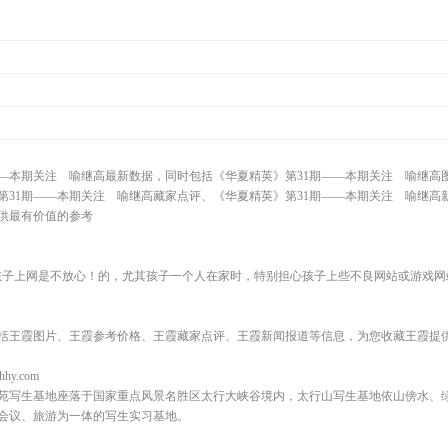
—本期关注 喻继高最新数据，同时包括《华夏精英》第31期——本期关注 喻继高图
第31期——本期关注 喻继高藏家点评、《华夏精英》第31期——本期关注 喻继高
供供最有价值的参考
孩子上网是不放心！的，尤其孩子一个人在家时，特别担心孩子上些不良网站或游戏网
括王霞图片、王霞参考价格、王霞藏家点评、王霞新闻报道等信息，为您收藏王霞提
hhy.com
苑写生基地座落于国家重点风景名胜区太行大峡谷境内，太行山写生基地依山傍水、
会议、旅游为一体的写生实习基地。