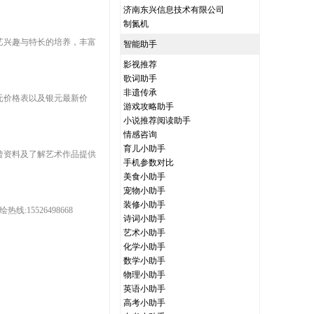
济南东兴信息技术有限公司
制氮机
艺兴趣与特长的培养，丰富
智能助手
影视推荐
歌词助手
非遗传承
元价格表以及银元最新价
游戏攻略助手
小说推荐阅读助手
情感咨询
育儿小助手
曾资料及了解艺术作品提供
手机参数对比
美食小助手
宠物小助手
装修小助手
5526498668
诗词小助手
艺术小助手
化学小助手
数学小助手
物理小助手
英语小助手
高考小助手