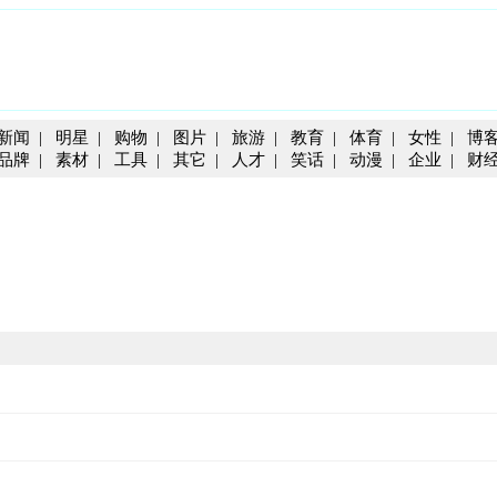
新闻
|
明星
|
购物
|
图片
|
旅游
|
教育
|
体育
|
女性
|
博
品牌
|
素材
|
工具
|
其它
|
人才
|
笑话
|
动漫
|
企业
|
财