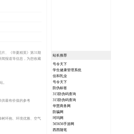
片、《华夏精英》第31期
站长推荐
新闻报道等信息，为您收藏
号令天下
学生健康管理系统
佳和乳业
号令天下
站。
防伪标签
315防伪码查询
315防伪码查询
供供最有价值的参考
华慧商务网
防骗网
珂玛网
绿树环抱、环境优雅、空气
565656手游网
西西随笔