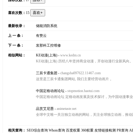
推荐次数：
17
喜欢次数：
15
最新收录：
储能消防系统
上 一 条：
有赞云
下 一 条：
发那科工控维修
相似网站：
KE动漫(上海)
-
www.kedm.cn
KE动漫(上海) 历经八年坚持商业动漫，开创动漫行业新风向。
三辰卡通集团
-
changsha097622.11467.com
这里是三辰卡通集团网站, 我们主要经营动画片 。
中国定格动画论坛
-
stopmotion.haotui.com
中国定格动画论坛 定格动画发展及技术探讨，为中国动漫事
品赏艾尼墨
-
animetaste.net
全球中文唯一关注独立动画的网站，关注全球独立动画，推动
相关查询：
SEO综合查询
Whois查询
百度权重
360权重
友情链接检测
PR查询
A