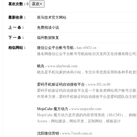
喜欢次数：
0
最新收录：
斑马技术官方网站
上 一 条：
免费阅读小说
下 一 条：
福州数据恢复
相似网站：
微信公众平台帐号导航
-
hao.v0451.cn
微名网微信公众平台帐号导航由哈尔滨龙邦文化传播有限公司
晓岛
-
www.idaybreak.com
晓岛是手机玩家的休闲小站，专注分享优质应用和各种手机资源，
爱码手机验证码自动接收平台
-
www.f02.cn:80
爱码手机验证码自动接收平台是一个集各类网站用户账号注册
作简单方便；爱码手机验证码自动接收平台是爱码团队自主研
MojoCube 魔方动力
-
www.mojocube.com
MojoCube 魔方动力是开源的内容管理系统（McCMS）、购物车
Access；网站建设，网站开发，定制网站，模板设计
沈阳微信营销
-
www.7xweb.com.cn