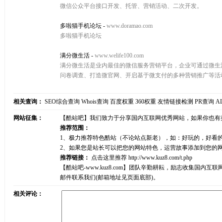
微信公众平台接口开发、托管、营销活动、二次开发。
多啦猫手机论坛
-
www.doramao.com
多啦猫手机论坛
满分微生活
-
www.welife100.com
满分微生活是业内最佳的微信服务营销平台，企业可通过微生
问卷调查、打造微官网、开启基于微支付的多种营销推广等活
相关查询：
SEO综合查询
Whois查询
百度权重
360权重
友情链接检测
PR查询
A
网站征集：
【酷站吧】我们致力于分享国内互联网优秀网站，如果你也有
推荐范围：
1、极力推荐特色酷站（不论站点新老），如：好玩的，好看
2、如果您是站长可以把您的网站特色，运营故事添加到您的
推荐链接：
点击这里推荐
http://www.kuz8.com/t.php
【酷站吧-www.kuz8.com】团队辛勤耕耘，励志收集
邮件联系我们(邮箱地址见页面底部)。
相关评论：