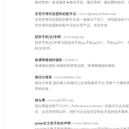
微信营销一条龙服务★微信开发、微信营销、微信网站制作、微信二
东莞市厚街昌盟鞋机配件店
-
www.dgcmxj.acshoes.com
东莞市厚街昌盟鞋机配件店是一家集生产加工、经销批发的个
莞市厚街昌盟鞋机配件店的主营产品。东莞市厚..
获胜手机QQ专网
-
www.axsg.org
获胜手机QQ专网为您提供手机qq,手机qq2012，手机qq20
机QQ软件。
南通阁楼婚纱摄影
-
m.iloft.cc
南通婚纱摄影 拍婚纱照推荐品牌，南通阁楼婚纱摄影
微信分推客
-
www.fentuike.com
微信分推客,国内最大的微信公众智能服务平台,管家十大微体
营销必备。
猫头鹰
-
www.mty365.com
猫头鹰提供基于SAAS（Software-as-a-service
具，会员管理等以外。同时为企业提供定制化开发的技术服务
pmam女主角手机铃声网
-
www.cnheye.com