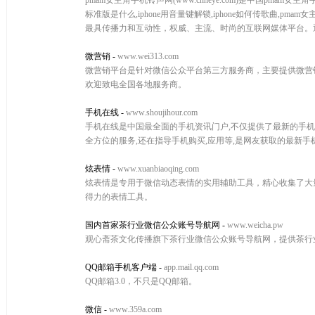
pmam女主角手机铃声网(www.cnheye.com)是中国pm
标准版是什么,iphone用音量键解锁,iphone如何传歌曲
最具传播力和互动性，权威、主流、时尚的互联网媒体平台。通过
微营销
-
www.wei313.com
微营销平台是针对微信公众平台第三方服务商，主要提供微营销,
欢迎致电全国各地服务商。
手机在线
-
www.shoujihour.com
手机在线是中国最全面的手机资讯门户,不仅提供了最新的手机报价,手
全方位的服务,还在指导手机购买,应用等,是网友获取的最新
炫表情
-
www.xuanbiaoqing.com
炫表情是专用于微信动态表情的实用辅助工具，精心收集了大
得力的表情工具。
国内首家茶行业微信公众账号导航网
-
www.weicha.pw
观心斋茶文化传播旗下茶行业微信公众账号导航网，提供茶行
QQ邮箱手机客户端
-
app.mail.qq.com
QQ邮箱3.0，不只是QQ邮箱。
微信
-
www.359a.com