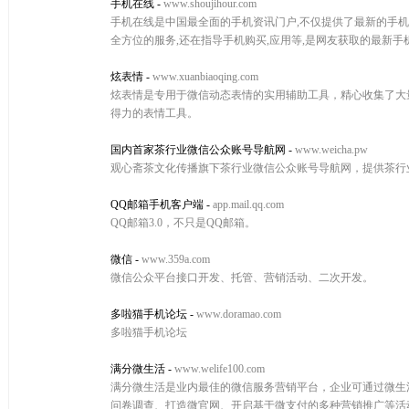
手机在线
-
www.shoujihour.com
手机在线是中国最全面的手机资讯门户,不仅提供了最新的手机报价,手
全方位的服务,还在指导手机购买,应用等,是网友获取的最新
炫表情
-
www.xuanbiaoqing.com
炫表情是专用于微信动态表情的实用辅助工具，精心收集了大
得力的表情工具。
国内首家茶行业微信公众账号导航网
-
www.weicha.pw
观心斋茶文化传播旗下茶行业微信公众账号导航网，提供茶行
QQ邮箱手机客户端
-
app.mail.qq.com
QQ邮箱3.0，不只是QQ邮箱。
微信
-
www.359a.com
微信公众平台接口开发、托管、营销活动、二次开发。
多啦猫手机论坛
-
www.doramao.com
多啦猫手机论坛
满分微生活
-
www.welife100.com
满分微生活是业内最佳的微信服务营销平台，企业可通过微生
问卷调查、打造微官网、开启基于微支付的多种营销推广等活