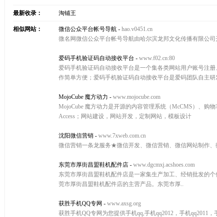
最新收录：
淘铺王
相似网站：
微信公众平台帐号导航
-
hao.v0451.cn
微名网微信公众平台帐号导航由哈尔滨龙邦文化传播有限公司
爱码手机验证码自动接收平台
-
www.f02.cn:80
爱码手机验证码自动接收平台是一个集各类网站用户账号注册
作简单方便；爱码手机验证码自动接收平台是爱码团队自主研
MojoCube 魔方动力
-
www.mojocube.com
MojoCube 魔方动力是开源的内容管理系统（McCMS）、购物车
Access；网站建设，网站开发，定制网站，模板设计
沈阳微信营销
-
www.7xweb.com.cn
微信营销一条龙服务★微信开发、微信营销、微信网站制作、微信二
东莞市厚街昌盟鞋机配件店
-
www.dgcmxj.acshoes.com
东莞市厚街昌盟鞋机配件店是一家集生产加工、经销批发的个
莞市厚街昌盟鞋机配件店的主营产品。东莞市厚..
获胜手机QQ专网
-
www.axsg.org
获胜手机QQ专网为您提供手机qq,手机qq2012，手机qq20