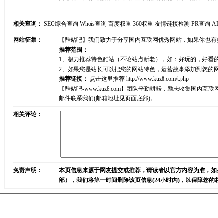
相关查询：
SEO综合查询
Whois查询
百度权重
360权重
友情链接检测
PR查询
A
网站征集：
【酷站吧】我们致力于分享国内互联网优秀网站，如果你也有
推荐范围：
1、极力推荐特色酷站（不论站点新老），如：好玩的，好看
2、如果您是站长可以把您的网站特色，运营故事添加到您的
推荐链接：
点击这里推荐
http://www.kuz8.com/t.php
【酷站吧-www.kuz8.com】团队辛勤耕耘，励志收集
邮件联系我们(邮箱地址见页面底部)。
相关评论：
免责声明：
本页信息来源于网友提交或推荐，请读者以官方内容为准，如
部），我们将第一时间删除该页信息(24小时内)，以保障您的