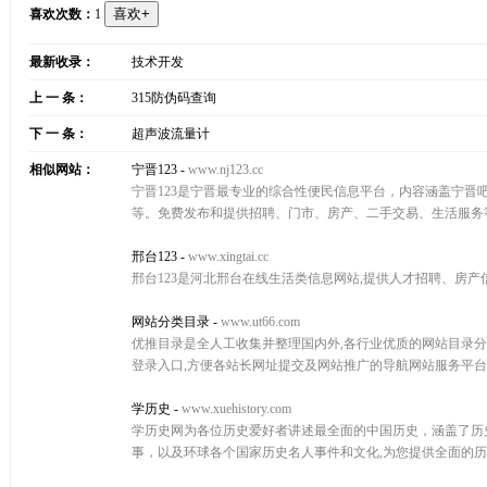
喜欢次数：
1
最新收录：
技术开发
上 一 条：
315防伪码查询
下 一 条：
超声波流量计
相似网站：
宁晋123
-
www.nj123.cc
宁晋123是宁晋最专业的综合性便民信息平台，内容涵盖宁晋吧、
等。免费发布和提供招聘、门市、房产、二手交易、生活服务
邢台123
-
www.xingtai.cc
邢台123是河北邢台在线生活类信息网站,提供人才招聘、房
网站分类目录
-
www.ut66.com
优推目录是全人工收集并整理国内外,各行业优质的网站目录分
登录入口,方便各站长网址提交及网站推广的导航网站服务平台
学历史
-
www.xuehistory.com
学历史网为各位历史爱好者讲述最全面的中国历史，涵盖了历
事，以及环球各个国家历史名人事件和文化,为您提供全面的