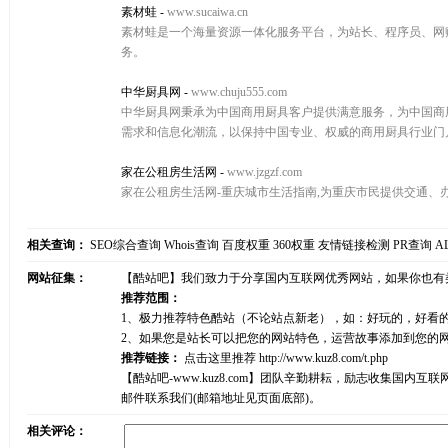
素材蛙
-
www.sucaiwa.cn
素材蛙是一个海量资源一体化服务平台，为站长、程序员、网
务。
中华厨具网
-
www.chuju555.com
中华厨具网秉承为中国商用厨具客户提供满意服务，为中国商
需求和信息化潮流，以保持中国专业、权威的商用厨具行业门
家在公租房生活网
-
www.jzgzf.com
家在公租房生活网-重庆城市生活指南,为重庆市民提供交通
相关查询：
SEO综合查询
Whois查询
百度权重
360权重
友情链接检测
PR查询
A
网站征集：
【酷站吧】我们致力于分享国内互联网优秀网站，如果你也有
推荐范围：
1、极力推荐特色酷站（不论站点新老），如：好玩的，好看
2、如果您是站长可以把您的网站特色，运营故事添加到您的
推荐链接：
点击这里推荐
http://www.kuz8.com/t.php
【酷站吧-www.kuz8.com】团队辛勤耕耘，励志收集
邮件联系我们(邮箱地址见页面底部)。
相关评论：