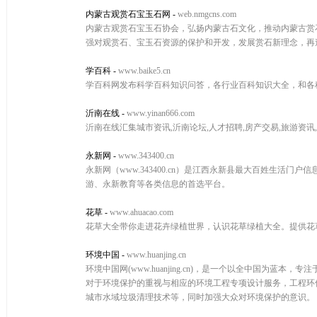
内蒙古观赏石宝玉石网
-
web.nmgcns.com
内蒙古观赏石宝玉石协会，弘扬内蒙古石文化，推动内蒙古赏
强对观赏石、宝玉石资源的保护和开发，发展赏石新理念，再
学百科
-
www.baike5.cn
学百科网发布科学百科知识问答，各行业百科知识大全，和各种生活
沂南在线
-
www.yinan666.com
沂南在线汇集城市资讯,沂南论坛,人才招聘,房产交易,旅游资讯
永新网
-
www.343400.cn
永新网（www.343400.cn）是江西永新县最大百姓生活
游、永新教育等各类信息的首选平台。
花草
-
www.ahuacao.com
花草大全带你走进花卉绿植世界，认识花草绿植大全。提供花
环境中国
-
www.huanjing.cn
环境中国网(www.huanjing.cn)，是一个以全中国
对于环境保护的重视与相应的环境工程专项设计服务，工程环保设
城市水域垃圾清理技术等，同时加强大众对环境保护的意识。