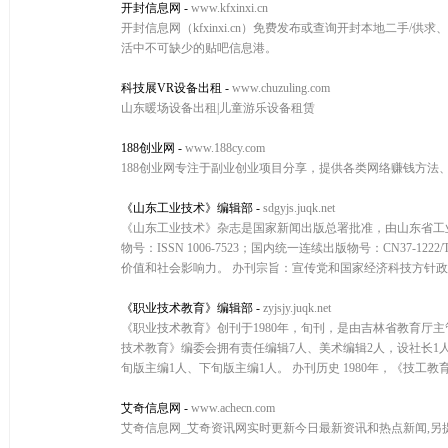
开封信息网
-
www.kfxinxi.cn
开封信息网（kfxinxi.cn）免费发布或查询开封本地二手
活中不可缺少的贴吧信息港。
科技展VR设备出租
-
www.chuzuling.com
山东暖场设备出租|儿童游乐设备租赁
188创业网
-
www.188cy.com
188创业网专注于副业创业项目分享，提供各类网络赚钱方
《山东工业技术》编辑部
-
sdgyjs.juqk.net
《山东工业技术》杂志是国家新闻出版总署批准，由山东省工
物号：ISSN 1006-7523；国内统一连续出版物号：CN3
价值和社会影响力。 办刊宗旨：宣传党和国家经济科技方针政策
《职业技术教育》编辑部
-
zyjsjy.juqk.net
《职业技术教育》创刊于1980年，旬刊，是由吉林省教育厅主
技术教育》编委会拥有责任编辑7人、美术编辑2人，设社长1
旬版主编1人、下旬版主编1人。 办刊历史 1980年，《技工教育》
艾奇信息网
-
www.achecn.com
艾奇信息网_艾奇资讯网实时更新今日最新资讯和热点新闻,另