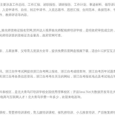
,主要涉及工作总结、工作汇报、述职报告、调研报告、工作计划、事迹材料、领导讲
、入党申请书、自传、转正申请书、入党志愿书、思想汇报、合同范本、条据范本、
件、教师评语等内容。
久,验光师资格证报名官网,郑州达人视界验光师配镜师培训学校，是经政府审批成立的
光师培训拿的资格证含金量高，政府官网可查。
影、儿童故事、父母育儿资源大全等，提供免费百度网盘视频下载，适合0-12岁宝宝
讯、浙江自学考试网提供浙江自考网上报名、浙江自考成绩查询、浙江自考历年试题
关浙江自考各类信息资讯，浙江自考考生关注的网站，浙江自考报名地点及考试地点
校区，是北大青鸟IT培训学校全国优秀理事校区；开设Java/.Net/大数据开发等北
境电商与互联网人才！北大青鸟学费一年多少，欢迎来电咨询。
课程，育婴师培训课程，育儿嫂培训课程、催乳师培训、小儿推拿培训、产后恢复师