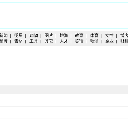
新闻
|
明星
|
购物
|
图片
|
旅游
|
教育
|
体育
|
女性
|
博
品牌
|
素材
|
工具
|
其它
|
人才
|
笑话
|
动漫
|
企业
|
财