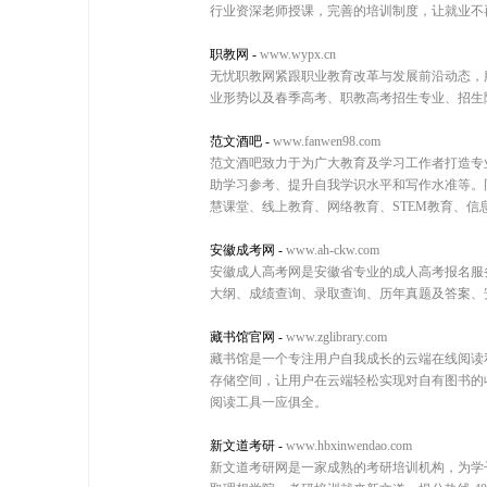
行业资深老师授课，完善的培训制度，让就业不
职教网
-
www.wypx.cn
无忧职教网紧跟职业教育改革与发展前沿动态，
业形势以及春季高考、职教高考招生专业、招生
范文酒吧
-
www.fanwen98.com
范文酒吧致力于为广大教育及学习工作者打造专
助学习参考、提升自我学识水平和写作水准等。
慧课堂、线上教育、网络教育、STEM教育、信
安徽成考网
-
www.ah-ckw.com
安徽成人高考网是安徽省专业的成人高考报名服
大纲、成绩查询、录取查询、历年真题及答案、
藏书馆官网
-
www.zglibrary.com
藏书馆是一个专注用户自我成长的云端在线阅读
存储空间，让用户在云端轻松实现对自有图书的
阅读工具一应俱全。
新文道考研
-
www.hbxinwendao.com
新文道考研网是一家成熟的考研培训机构，为学