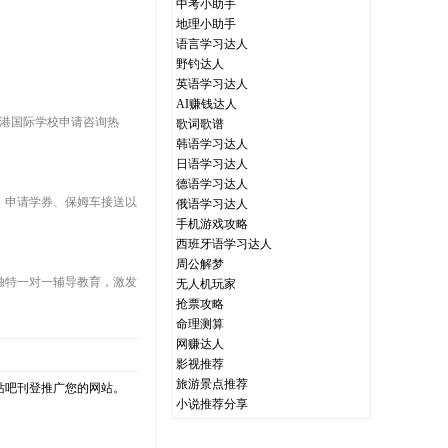
中考小助手
地理小助手
语言学习达人
野钓达人
英语学习达人
AI赚钱达人
香港国际学校申请咨询热
歌词歌谱
韩语学习达人
日语学习达人
德语学习达人
、申请学券、保姆车接送以
俄语学习达人
手机游戏攻略
西班牙语学习达人
周公解梦
独特一对一辅导教育，激发
无人机玩家
抢票攻略
命理测算
网赚达人
影视推荐
旅游景点推荐
站吧刊登推广您的网站。
小说推荐分享