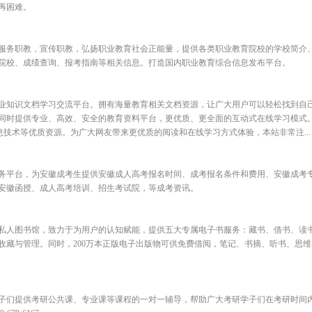
再困难。
服务职教，宣传职教，弘扬职业教育社会正能量，提供各类职业教育院校的学校简介
院校、成绩查询、报考指南等相关信息。打造国内职业教育综合信息发布平台。
业知识文档学习交流平台。拥有海量教育相关文档资源，让广大用户可以轻松找到自
同时提供专业、高效、安全的教育资料平台，更优质、更全面的互动式在线学习模式。
息技术等优质资源。为广大网友带来更优质的阅读和在线学习方式体验，本站非常注...
务平台，为安徽成考生提供安徽成人高考报名时间、成考报名条件和费用、安徽成考
安徽函授、成人高考培训、招生考试院，等成考资讯。
私人图书馆，致力于为用户的认知赋能，提供五大专属电子书服务：藏书、借书、读
收藏与管理。同时，200万本正版电子出版物可供免费借阅，笔记、书摘、听书、思
子们提供考研公共课、专业课等课程的一对一辅导，帮助广大考研学子们在考研时间