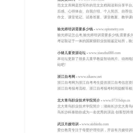
范文文库网是您写作的范文文档阅读和分享平台
后感、心得体会、自我介绍、个人简历、自荐信
作文、课堂笔记、试卷答案、课堂教案、教学课
验光师培训需要多少钱
-
www.optometry.ren
验光师证怎么考,验光师培训需要多少钱,需要多
考证取证于一体的国家级职业技能鉴定站所，验
小猪儿童资源论坛
-
www.xiaozhu088.com
本论坛更新了很多儿童早教益智动画片、动画电
站吧!
浙江自考网
-
www.zikaow.net
浙江自考网为浙江自考考生提供浙江自考信息资
浙江自考报考流程、浙江自考报考时间提醒等相
北大青鸟职业技术学院简介
-
www.0731bdqn.cn
北大青鸟职业技术学院简介；湖南长沙北大青鸟科泰
鸟长沙科泰助你成为一名优秀的演说·创客型跨
武汉月嫂培训
-
www.aishiedu.com
爱仕教育专注于母婴护理培训，开设有月嫂培训