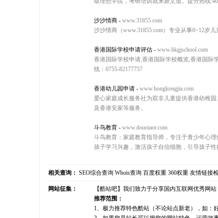
取理想学院，考研培训就来新文道。提分热线:400-6
沙沙情商
-
www.31855.com
沙沙情商（www.31855.com）专业从事0
香港国际学校申请评估
-
www.hkgjschool.com
香港国际学校申请,香港国际学校概览,香港国际
线：0755-82177757
香港幼儿园申请
-
www.hongkongjia.com
爱心家庭成长服务社为双非儿童提供香港幼稚园
及香港安家等服务。
斗鸟教育
-
www.douniaor.com
斗鸟教育：家庭教育指导师，专注于青少年心理
孩子学习兴趣，激活孩子自信细胞，引导孩子性
相关查询：
SEO综合查询
Whois查询
百度权重
360权重
友情链接
网站征集：
【酷站吧】我们致力于分享国内互联网优秀网站
推荐范围：
1、极力推荐特色酷站（不论站点新老），如：