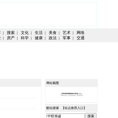
客
|
搜索
|
文化
|
生活
|
美食
|
艺术
|
网络
经
|
房产
|
科学
|
健康
|
政法
|
军事
|
交通
网站截图
酷站搜索 【
站点推荐入口
】