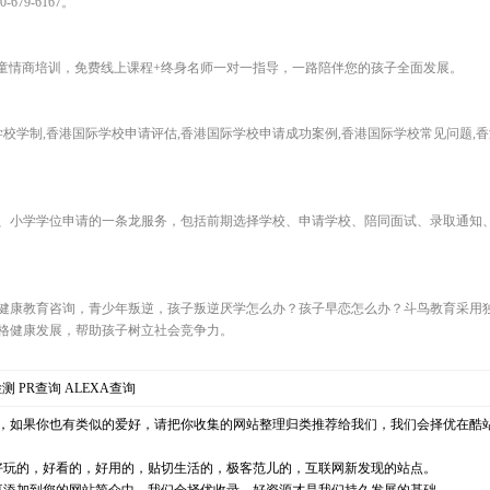
79-6167。
~12岁儿童情商培训，免费线上课程+终身名师一对一指导，一路陪伴您的孩子全面发展。
学校学制,香港国际学校申请评估,香港国际学校申请成功案例,香港国际学校常见问题,
、小学学位申请的一条龙服务，包括前期选择学校、申请学校、陪同面试、录取通知
健康教育咨询，青少年叛逆，孩子叛逆厌学怎么办？孩子早恋怎么办？斗鸟教育采用
格健康发展，帮助孩子树立社会竞争力。
检测
PR查询
ALEXA查询
，如果你也有类似的爱好，请把你收集的网站整理归类推荐给我们，我们会择优在酷
好玩的，好看的，好用的，贴切生活的，极客范儿的，互联网新发现的站点。