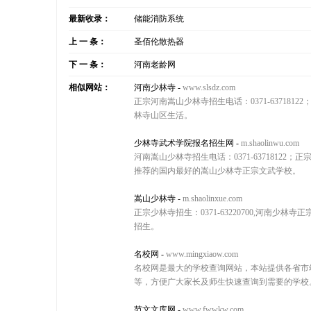
最新收录：
储能消防系统
上 一 条：
圣佰伦散热器
下 一 条：
河南老龄网
相似网站：
河南少林寺
-
www.slsdz.com
正宗河南嵩山少林寺招生电话：0371-6371
林寺山区生活。
少林寺武术学院报名招生网
-
m.shaolinwu.com
河南嵩山少林寺招生电话：0371-637181
推荐的国内最好的嵩山少林寺正宗文武学校。
嵩山少林寺
-
m.shaolinxue.com
正宗少林寺招生：0371-63220700,河南
招生。
名校网
-
www.mingxiaow.com
名校网是最大的学校查询网站，本站提供各省市
等，方便广大家长及师生快速查询到需要的学校
范文文库网
-
www.fwwkw.com