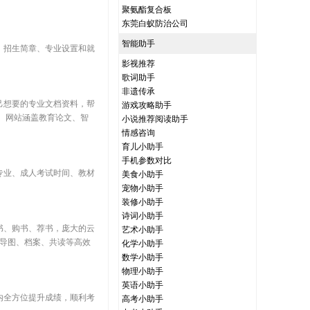
聚氨酯复合板
东莞白蚁防治公司
智能助手
、招生简章、专业设置和就
影视推荐
歌词助手
非遗传承
己想要的专业文档资料，帮
游戏攻略助手
 网站涵盖教育论文、智
小说推荐阅读助手
情感咨询
育儿小助手
手机参数对比
专业、成人考试时间、教材
美食小助手
宠物小助手
装修小助手
诗词小助手
书、购书、荐书，庞大的云
艺术小助手
维导图、档案、共读等高效
化学小助手
数学小助手
物理小助手
英语小助手
内全方位提升成绩，顺利考
高考小助手