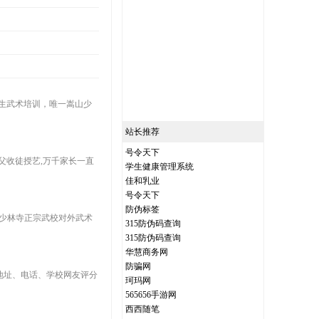
招生武术培训，唯一嵩山少
站长推荐
号令天下
师父收徒授艺,万千家长一直
学生健康管理系统
佳和乳业
号令天下
防伪标签
,为少林寺正宗武校对外武术
315防伪码查询
315防伪码查询
华慧商务网
防骗网
地址、电话、学校网友评分
珂玛网
565656手游网
西西随笔