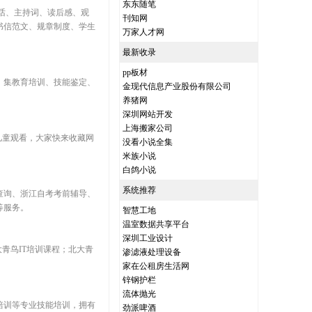
东东随笔
话、主持词、读后感、观
刊知网
书信范文、规章制度、学生
万家人才网
最新收录
pp板材
，集教育培训、技能鉴定、
金现代信息产业股份有限公司
养猪网
深圳网站开发
上海搬家公司
儿童观看，大家快来收藏网
没看小说全集
米族小说
白鸽小说
系统推荐
查询、浙江自考考前辅导、
等服务。
智慧工地
温室数据共享平台
深圳工业设计
大青鸟IT培训课程；北大青
渗滤液处理设备
家在公租房生活网
锌钢护栏
流体抛光
培训等专业技能培训，拥有
劲派啤酒