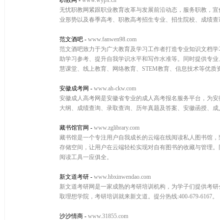
职教网
-
www.wypx.cn
无忧职教网紧跟职业教育改革与发展前沿动态，服务职教，宣
业形势以及春季高考、职教高考招生专业、招生院校、成绩查
范文酒吧
-
www.fanwen98.com
范文酒吧致力于为广大教育及学习工作者打造专业知识文档学
助学习参考、提升自我学识水平和写作水准等。同时提供专业
慧课堂、线上教育、网络教育、STEM教育、信息技术等优质
安徽成考网
-
www.ah-ckw.com
安徽成人高考网是安徽省专业的成人高考报名服务平台，为安
大纲、成绩查询、录取查询、历年真题及答案、安徽函授、成
藏书馆官网
-
www.zglibrary.com
藏书馆是一个专注用户自我成长的云端在线阅读私人图书馆，
存储空间，让用户在云端轻松实现对自有图书的收藏与管理。
阅读工具一应俱全。
新文道考研
-
www.hbxinwendao.com
新文道考研网是一家成熟的考研培训机构，为学子们提供考研
取理想学院，考研培训就来新文道。提分热线:400-679-6167。
沙沙情商
-
www.31855.com