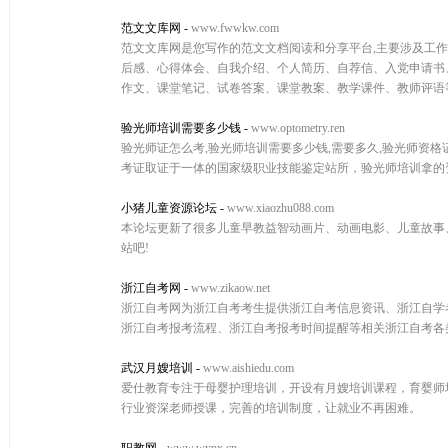
范文文库网
-
www.fwwkw.com
范文文库网是您写作的范文文档阅读和分享平台,主要涉及工
后感、心得体会、自我介绍、个人简历、自荐信、入党申请书
作文、课堂笔记、试卷答案、课堂教案、教学课件、教师评语
验光师培训需要多少钱
-
www.optometry.ren
验光师证怎么考,验光师培训需要多少钱,需要多久,验光师资
考证取证于一体的国家级职业技能鉴定站所，验光师培训拿的
小猪儿童资源论坛
-
www.xiaozhu088.com
本论坛更新了很多儿童早教益智动画片、动画电影、儿童故事、
站吧!
浙江自考网
-
www.zikaow.net
浙江自考网为浙江自考考生提供浙江自考信息资讯、浙江自学
浙江自考报考流程、浙江自考报考时间提醒等相关浙江自考各
武汉月嫂培训
-
www.aishiedu.com
爱仕教育专注于母婴护理培训，开设有月嫂培训课程，育婴师
行业资深老师授课，完善的培训制度，让就业不再困难。