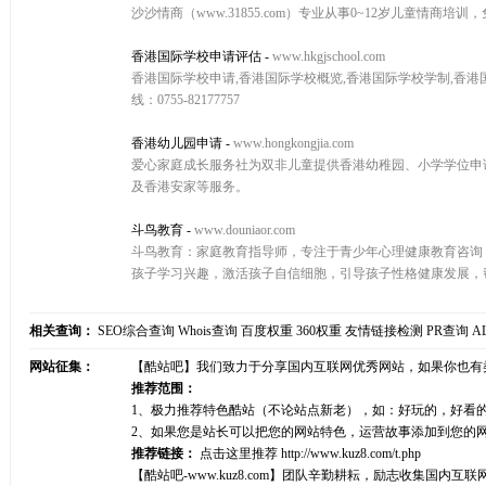
沙沙情商（www.31855.com）专业从事0~12岁儿童情
香港国际学校申请评估
-
www.hkgjschool.com
香港国际学校申请,香港国际学校概览,香港国际学校学制,香港
线：0755-82177757
香港幼儿园申请
-
www.hongkongjia.com
爱心家庭成长服务社为双非儿童提供香港幼稚园、小学学位申
及香港安家等服务。
斗鸟教育
-
www.douniaor.com
斗鸟教育：家庭教育指导师，专注于青少年心理健康教育咨询
孩子学习兴趣，激活孩子自信细胞，引导孩子性格健康发展，
相关查询：
SEO综合查询
Whois查询
百度权重
360权重
友情链接检测
PR查询
A
网站征集：
【酷站吧】我们致力于分享国内互联网优秀网站，如果你也有
推荐范围：
1、极力推荐特色酷站（不论站点新老），如：好玩的，好看
2、如果您是站长可以把您的网站特色，运营故事添加到您的
推荐链接：
点击这里推荐
http://www.kuz8.com/t.php
【酷站吧-www.kuz8.com】团队辛勤耕耘，励志收集