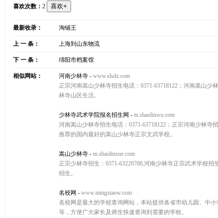
喜欢次数：
2
最新收录：
淘铺王
上 一 条：
上海到山东物流
下 一 条：
绵阳市档案馆
相似网站：
河南少林寺
-
www.slsdz.com
正宗河南嵩山少林寺招生电话：0371-63718122；河
林寺山区生活。
少林寺武术学院报名招生网
-
m.shaolinwu.com
河南嵩山少林寺招生电话：0371-63718122；正宗河南
推荐的国内最好的嵩山少林寺正宗文武学校。
嵩山少林寺
-
m.shaolinxue.com
正宗少林寺招生：0371-63220700,河南少林寺正宗武术
招生。
名校网
-
www.mingxiaow.com
名校网是最大的学校查询网站，本站提供各省市幼儿园、中小
等，方便广大家长及师生快速查询到需要的学校。