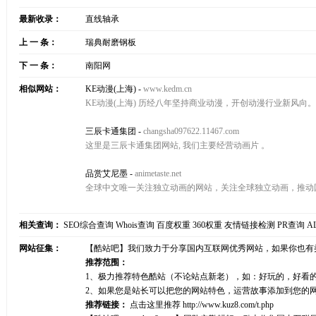
最新收录：
直线轴承
上 一 条：
瑞典耐磨钢板
下 一 条：
南阳网
相似网站：
KE动漫(上海)
-
www.kedm.cn
KE动漫(上海) 历经八年坚持商业动漫，开创动漫行业新风向。
三辰卡通集团
-
changsha097622.11467.com
这里是三辰卡通集团网站, 我们主要经营动画片 。
品赏艾尼墨
-
animetaste.net
全球中文唯一关注独立动画的网站，关注全球独立动画，推动
相关查询：
SEO综合查询
Whois查询
百度权重
360权重
友情链接检测
PR查询
A
网站征集：
【酷站吧】我们致力于分享国内互联网优秀网站，如果你也有
推荐范围：
1、极力推荐特色酷站（不论站点新老），如：好玩的，好看
2、如果您是站长可以把您的网站特色，运营故事添加到您的
推荐链接：
点击这里推荐
http://www.kuz8.com/t.php