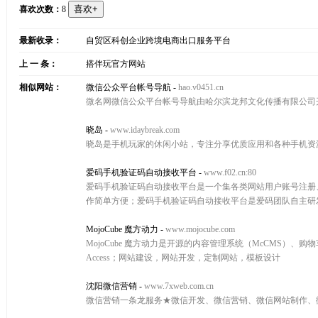
喜欢次数：
8
最新收录：
自贸区科创企业跨境电商出口服务平台
上 一 条：
搭伴玩官方网站
相似网站：
微信公众平台帐号导航
-
hao.v0451.cn
微名网微信公众平台帐号导航由哈尔滨龙邦文化传播有限公司
晓岛
-
www.idaybreak.com
晓岛是手机玩家的休闲小站，专注分享优质应用和各种手机资源，
爱码手机验证码自动接收平台
-
www.f02.cn:80
爱码手机验证码自动接收平台是一个集各类网站用户账号注册
作简单方便；爱码手机验证码自动接收平台是爱码团队自主研
MojoCube 魔方动力
-
www.mojocube.com
MojoCube 魔方动力是开源的内容管理系统（McCMS）、购物车
Access；网站建设，网站开发，定制网站，模板设计
沈阳微信营销
-
www.7xweb.com.cn
微信营销一条龙服务★微信开发、微信营销、微信网站制作、微信二