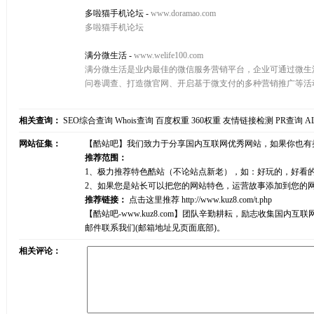
多啦猫手机论坛
-
www.doramao.com
多啦猫手机论坛
满分微生活
-
www.welife100.com
满分微生活是业内最佳的微信服务营销平台，企业可通过微生
问卷调查、打造微官网、开启基于微支付的多种营销推广等活
相关查询：
SEO综合查询
Whois查询
百度权重
360权重
友情链接检测
PR查询
A
网站征集：
【酷站吧】我们致力于分享国内互联网优秀网站，如果你也有
推荐范围：
1、极力推荐特色酷站（不论站点新老），如：好玩的，好看
2、如果您是站长可以把您的网站特色，运营故事添加到您的
推荐链接：
点击这里推荐
http://www.kuz8.com/t.php
【酷站吧-www.kuz8.com】团队辛勤耕耘，励志收集
邮件联系我们(邮箱地址见页面底部)。
相关评论：