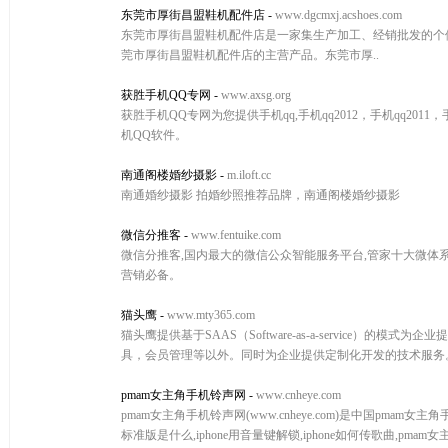
东莞市厚街昌盟鞋机配件店
-
www.dgcmxj.acshoes.com
东莞市厚街昌盟鞋机配件店是一家集生产加工、经销批发的个
莞市厚街昌盟鞋机配件店的主营产品。东莞市厚..
获胜手机QQ专网
-
www.axsg.org
获胜手机QQ专网为您提供手机qq,手机qq2012，手机qq20
机QQ软件。
南通阁楼婚纱摄影
-
m.iloft.cc
南通婚纱摄影 拍婚纱照推荐品牌，南通阁楼婚纱摄影
微信分推客
-
www.fentuike.com
微信分推客,国内最大的微信公众智能服务平台,管家十大微体
营销必备。
猫头鹰
-
www.mty365.com
猫头鹰提供基于SAAS（Software-as-a-service
具，会员管理等以外。同时为企业提供定制化开发的技术服务
pmam女主角手机铃声网
-
www.cnheye.com
pmam女主角手机铃声网(www.cnheye.com)是中国pm
标准版是什么,iphone用音量键解锁,iphone如何传歌曲