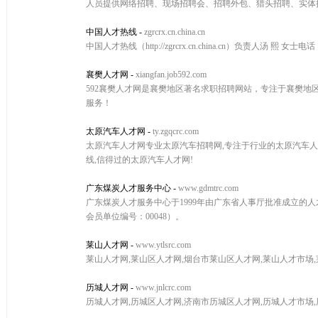
人员提供网络招聘、现场招聘会、招聘外包、猎头招聘、实体
中国人才热线
-
zgrcrx.cn.china.cn
中国人才热线（http://zgrcrx.cn.china.cn）负责人汤 熙 女
襄樊人才网
-
xiangfan.job592.com
592襄樊人才网是襄樊地区著名求职招聘网站，专注于襄樊地
服务！
太原汽车人才网
-
ty.zgqcrc.com
太原汽车人才网专业太原汽车招聘网,专注于行业的太原汽车人才
线,信得过的太原汽车人才网!
广东煤炭人才服务中心
-
www.gdmtrc.com
广东煤炭人才服务中心于1999年由广东省人事厅批准成立的人才
会员单位编号：00048）。
莱山人才网
-
www.ytlsrc.com
莱山人才网,莱山区人才网,烟台市莱山区人才网,莱山人才市场
历城人才网
-
www.jnlcrc.com
历城人才网,历城区人才网,济南市历城区人才网,历城人才市场