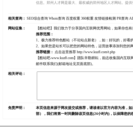
信息。郑州人才网是最大、最权威的郑州地区人才网站。提供
相关查询：
SEO综合查询
Whois查询
百度权重
360权重
友情链接检测
PR查询
A
网站征集：
【酷站吧】我们致力于分享国内互联网优秀网站，如果你也有
推荐范围：
1、极力推荐特色酷站（不论站点新老），如：好玩的，好看
2、如果您是站长可以把您的网站特色，运营故事添加到您的
推荐链接：
点击这里推荐
http://www.kuz8.com/t.php
【酷站吧-www.kuz8.com】团队辛勤耕耘，励志收集
邮件联系我们(邮箱地址见页面底部)。
相关评论：
免责声明：
本页信息来源于网友提交或推荐，请读者以官方内容为准，如
部），我们将第一时间删除该页信息(24小时内)，以保障您的