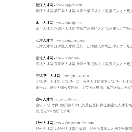
綦江人才网
-
www.cqqjjob.com
綦江人才网,綦江县人才网,重庆市綦江县人才网,綦江人才市场
永川人才网
-
www.chuanjob.com
永川人才网,永川区人才网,重庆市永川区人才网,永川人才市场
江津人才网
-
www.jiangjinrc.com
江津人才网,江津区人才网,重庆市江津区人才网,江津人才市场
宝坻人才网
-
www.tjbdrc.com
宝坻人才网,宝坻区人才网,天津市宝坻区人才网,宝坻人才市场
无锡卫生人才网
-
wuxi.yixuezp.com
无锡卫生人才网-无锡卫生网，医学人才网旗下无锡卫生人才
职平台。覆盖无锡公立医院、上市医疗集团、私立医院，并发布
宿松人才网
-
susong.597.com
宿松597人才网,宿松招聘,求职的最佳选择,网上的宿松人才市
息,首选597宿松人才网！
郑州人才网
-
www.zhengzhou.hbrc.com
郑州人才网:为郑州人才提供最新、最全的郑州人才网,郑州招聘