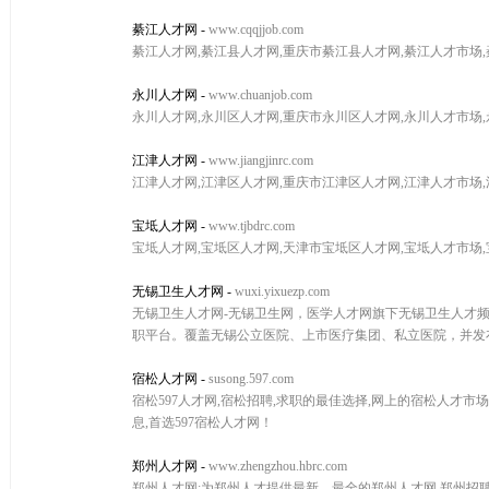
綦江人才网
-
www.cqqjjob.com
綦江人才网,綦江县人才网,重庆市綦江县人才网,綦江人才市场
永川人才网
-
www.chuanjob.com
永川人才网,永川区人才网,重庆市永川区人才网,永川人才市场
江津人才网
-
www.jiangjinrc.com
江津人才网,江津区人才网,重庆市江津区人才网,江津人才市场
宝坻人才网
-
www.tjbdrc.com
宝坻人才网,宝坻区人才网,天津市宝坻区人才网,宝坻人才市场
无锡卫生人才网
-
wuxi.yixuezp.com
无锡卫生人才网-无锡卫生网，医学人才网旗下无锡卫生人才
职平台。覆盖无锡公立医院、上市医疗集团、私立医院，并发布
宿松人才网
-
susong.597.com
宿松597人才网,宿松招聘,求职的最佳选择,网上的宿松人才市
息,首选597宿松人才网！
郑州人才网
-
www.zhengzhou.hbrc.com
郑州人才网:为郑州人才提供最新、最全的郑州人才网,郑州招聘