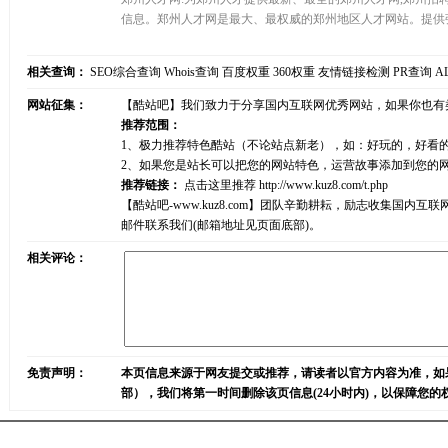
信息。郑州人才网是最大、最权威的郑州地区人才网站。提供
相关查询：
SEO综合查询
Whois查询
百度权重
360权重
友情链接检测
PR查询
A
网站征集：
【酷站吧】我们致力于分享国内互联网优秀网站，如果你也有
推荐范围：
1、极力推荐特色酷站（不论站点新老），如：好玩的，好看
2、如果您是站长可以把您的网站特色，运营故事添加到您的
推荐链接：
点击这里推荐
http://www.kuz8.com/t.php
【酷站吧-www.kuz8.com】团队辛勤耕耘，励志收集
邮件联系我们(邮箱地址见页面底部)。
相关评论：
免责声明：
本页信息来源于网友提交或推荐，请读者以官方内容为准，如
部），我们将第一时间删除该页信息(24小时内)，以保障您的