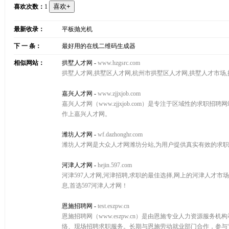
喜欢次数：
1
最新收录：
平板抛光机
下 一 条：
最好用的在线二维码生成器
相似网站：
拱墅人才网
-
www.hzgsrc.com
拱墅人才网,拱墅区人才网,杭州市拱墅区人才网,拱墅人才市场
嘉兴人才网
-
www.zjjxjob.com
嘉兴人才网（www.zjjxjob.com）是专注于区域性的求
作上嘉兴人才网。
潍坊人才网
-
wf.dazhonghr.com
潍坊人才网是大众人才网潍坊分站,为用户提供真实有效的求职
河津人才网
-
hejin.597.com
河津597人才网,河津招聘,求职的最佳选择,网上的河津人才市
息,首选597河津人才网！
恩施招聘网
-
test.eszpw.cn
恩施招聘网（www.eszpw.cn）是由恩施专业人力资源
络、现场招聘求职服务。长期与恩施劳动就业部门合作，参与