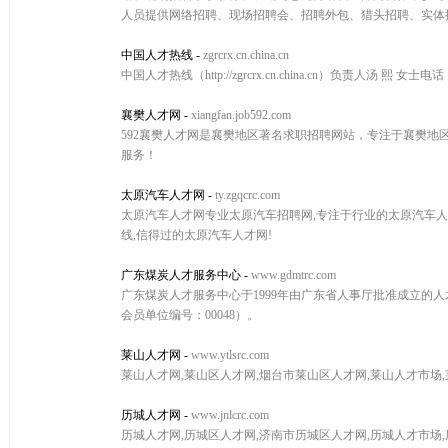
人员提供网络招聘、现场招聘会、招聘外包、猎头招聘、实体
中国人才热线
-
zgrcrx.cn.china.cn
中国人才热线（http://zgrcrx.cn.china.cn）负责人汤 熙 女
襄樊人才网
-
xiangfan.job592.com
592襄樊人才网是襄樊地区著名求职招聘网站，专注于襄樊地
服务！
太原汽车人才网
-
ty.zgqcrc.com
太原汽车人才网专业太原汽车招聘网,专注于行业的太原汽车人才
线,信得过的太原汽车人才网!
广东煤炭人才服务中心
-
www.gdmtrc.com
广东煤炭人才服务中心于1999年由广东省人事厅批准成立的人才
会员单位编号：00048）。
莱山人才网
-
www.ytlsrc.com
莱山人才网,莱山区人才网,烟台市莱山区人才网,莱山人才市场
历城人才网
-
www.jnlcrc.com
历城人才网,历城区人才网,济南市历城区人才网,历城人才市场