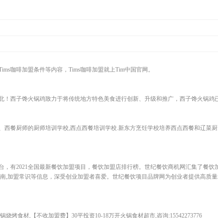
Tims咖啡加盟条件等内容，Tims咖啡加盟就上Tim中国官网。
北！西子馋火锅鸡致力于将传统地方特色美食进行创新、升级和推广，西子馋火锅鸡
、西餐厨师的厨师培训学校,西点西餐培训学校.新东方烹饪学校培养西点西餐和辽菜厨
台，有2021全国最新餐饮加盟项目，餐饮加盟店排行榜。世纪餐饮商机网汇集了餐饮
指南,加盟常识等信息，深受创业加盟者喜爱。世纪餐饮项目品牌网为创业者提供高质
烤食材,【不收加盟费】30平投资10-18万开火锅食材超市,咨询:15542273776