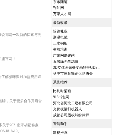
东东随笔
刊知网
万家人才网
最新收录
怡达礼业
来说都是一次新的探索与尝
测温电缆
止水钢板
变脸培训
广东网络建站
加盟官网！
五黑绿壳蛋鸡苗
3D立体画光栅变画软件GDS...
扬中市体育舞蹈运动协会
点击了解猫咪派对加盟费用详
系统推荐
比利时菊粉
913书包网
锁品牌，关于更多合作开店合
河北省河北二建有限公司
光伏板清扫机器人
成都公司股权纠纷律师
智能助手
关于2021南宋胡记糕点
818-19。
影视推荐