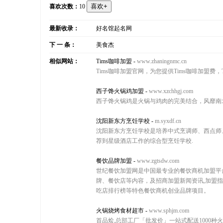
喜欢次数：
10
最新收录：
好名馆起名网
下 一 条：
美食杰
相似网站：
Tims咖啡加盟
-
www.zhaningnmc.cn
Tims咖啡加盟官网，为您提供Tims咖啡加盟费，
西子馋火锅鸡加盟
-
www.xzchhgj.com
西子馋火锅鸡是火锅与鸡肉的完美结合，风靡南
沈阳新东方烹饪学校
-
m.syxdf.cn
沈阳新东方烹饪学校是培养中式烹调师、西点师
荐到星级酒店工作的综合型烹饪学校.
餐饮品牌加盟
-
www.zgtsdw.com
世纪餐饮加盟网是中国最专业的餐饮商机加盟平
牌、餐饮店等内容，及招商加盟新闻资讯,加盟
吃店排行榜等特色餐饮商机创业品牌项目。
火锅烧烤食材超市
-
www.sphjm.com
首品烩,总部工厂「批发价」一站式配送1000种火锅烧