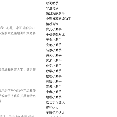
歌词助手
非遗传承
游戏攻略助手
小说推荐阅读助手
情感咨询
。我中心是一家正规的学习
育儿小助手
专业的家庭菜培训和家庭餐
手机参数对比
美食小助手
宠物小助手
装修小助手
诗词小助手
艺术小助手
化学小助手
育目标和教育方案，满足新
数学小助手
物理小助手
英语小助手
高考小助手
展示老字号的特色产品和传
中考小助手
品或者服务优良并具有特色
地理小助手
..
语言学习达人
野钓达人
英语学习达人
品牌，舌尖上的中国-特色