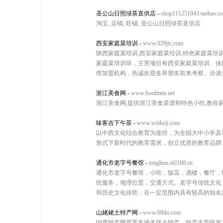
圣公山日照绿茶直供店
-
shop111251043.taobao.c
淘宝, 店铺, 旺铺, 圣公山日照绿茶直供店
西安家庭菜培训
-
www.029jtc.com
陕西家庭菜培训,西安家庭菜培训,特色家庭菜培
家庭菜培训班，主营项目有西安家庭菜培训、保
馆加盟机构，热诚欢迎各界朋友前来考察、洽谈
浙江美食网
-
www.foodmen.net
浙江美食网,提供浙江美食菜谱和特色小吃,教你
味客吉下午茶
-
www.weikeji.com
以中西文化结合教育为途径，为全国大中小学及
形式下新时代的教育需求，创立优质的教育品牌，为中
通化市老字号餐馆
-
tonghua.old100.cn
通化市老字号餐馆，小吃，饭店，酒楼，餐厅，
统服务，地理位置，交通方式。老字号传统文化
和历史文化传统，在一定范围内具有较高的知名度
山姥姥土特产网
-
www.69du.com
69度特产网荟萃各地名优土特产，特产干货批