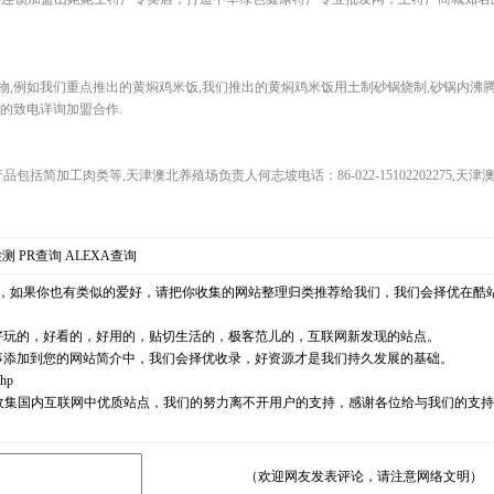
,例如我们重点推出的黄焖鸡米饭,我们推出的黄焖鸡米饭用土制砂锅烧制,砂锅内沸腾,
的致电详询加盟合作.
na.cn）主营产品包括简加工肉类等,天津澳北养殖场负责人何志坡电话：86-022-1510220227
检测
PR查询
ALEXA查询
，如果你也有类似的爱好，请把你收集的网站整理归类推荐给我们，我们会择优在酷
好玩的，好看的，好用的，贴切生活的，极客范儿的，互联网新发现的站点。
事添加到您的网站简介中，我们会择优收录，好资源才是我们持久发展的基础。
php
耘，励志收集国内互联网中优质站点，我们的努力离不开用户的支持，感谢各位给与我们的
（欢迎网友发表评论，请注意网络文明）