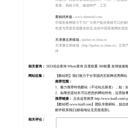
美食，风味小吃，旅游特产，工艺
黄焖鸡米饭
-
www.zhmeishi.com
中国美食网致力于为广大用户提供美味可口的食物
色度与亮度呈现最佳状态,在此中国美食网欢迎您
天津澳北养殖场
-
tjaobei.cn.china.cn
天津澳北养殖场（http://tjaobei.cn.chi
伴
相关查询：
SEO综合查询
Whois查询
百度权重
360权重
友情链接
网站征集：
【酷站吧】我们致力于分享国内互联网优秀网站
推荐范围：
1、极力推荐特色酷站（不论站点新老），如：
2、如果您是站长可以把您的网站特色，运营故
推荐链接：
点击这里推荐
http://www.kuz8.com/t.
【酷站吧-www.kuz8.com】团队辛勤耕
邮件联系我们(邮箱地址见页面底部)。
相关评论：