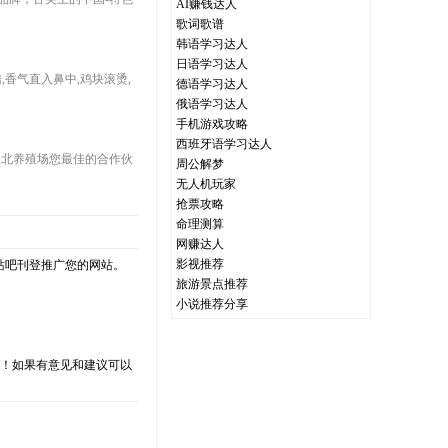
AI赚钱达人
歌词歌谱
韩语学习达人
日语学习达人
香气直入鼻中,鸡块滚烫,
德语学习达人
俄语学习达人
手机游戏攻略
西班牙语学习达人
5,天津澳北养殖场您最佳的合作伙
周公解梦
无人机玩家
抢票攻略
命理测算
网赚达人
影视推荐
站吧刊登推广您的网站。
旅游景点推荐
小说推荐分享
支持！如果有意见和建议可以