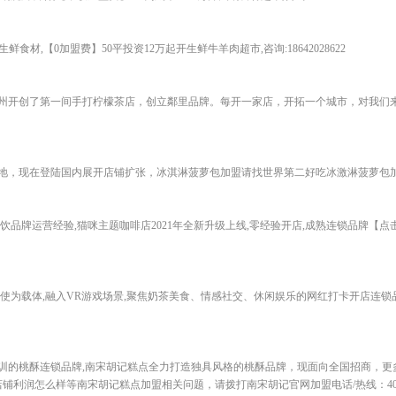
鲜食材,【0加盟费】50平投资12万起开生鲜牛羊肉超市,咨询:18642028622
州开创了第一间手打柠檬茶店，创立鄰里品牌。每开一家店，开拓一个城市，对我们
地，现在登陆国内展开店铺扩张，冰淇淋菠萝包加盟请找世界第二好吃冰激淋菠萝包
饮品牌运营经验,猫咪主题咖啡店2021年全新升级上线,零经验开店,成熟连锁品牌【
使为载体,融入VR游戏场景,聚焦奶茶美食、情感社交、休闲娱乐的网红打卡开店连
的桃酥连锁品牌,南宋胡记糕点全力打造独具风格的桃酥品牌，现面向全国招商，更多
利润怎么样等南宋胡记糕点加盟相关问题，请拨打南宋胡记官网加盟电话/热线：4006-1