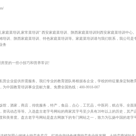
om/
训,家庭菜培训,家常菜培训" 西安家庭菜培训、陕西家庭菜培训到西安家庭菜培训中心
姆培训、陕西家庭菜培训、特色家庭菜培训等。家庭菜培训请与我们联系，我公司是
业务
厨房里的一些小技巧和营养常识!
私营企业提供所需服务。我们专业的教育团队将根据各企业，学校的特征量身定制教
国教育培训事业贡献力量。免费全国热线：400-9918-007
饭馆，酒家，商店，传统服务，特产，食品，点心，工艺品，中医药，糕点等。全面
，资讯动态等等。入选盘古老字号网站的商家其字号至少具有20年以上的历史，其产
和美誉度。盘古老字号网站是盘古网旗下的专门网站之一，致力为弘扬中国的老字号.
发-连锁加盟山姥姥土特产专卖店，打造中华绿色健康特产专业批发网，土特产商城知名