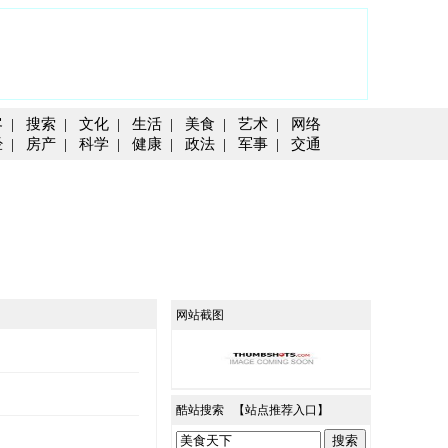
客
|
搜索
|
文化
|
生活
|
美食
|
艺术
|
网络
经
|
房产
|
科学
|
健康
|
政法
|
军事
|
交通
网站截图
酷站搜索 【
站点推荐入口
】