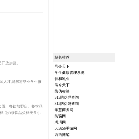
站长推荐
已开放加盟。
号令天下
学生健康管理系统
佳和乳业
师人才,能够将毕业学生推
号令天下
防伪标签
315防伪码查询
315防伪码查询
加盟、餐饮加盟店、餐饮品
华慧商务网
量糕点奶茶饮品蛋糕美食小
防骗网
珂玛网
565656手游网
西西随笔