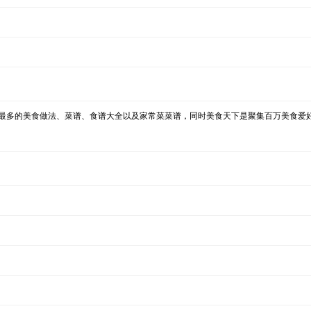
最多的美食做法、菜谱、食谱大全以及家常菜菜谱，同时美食天下是聚集百万美食爱