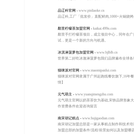
品辽科官网
-
www.pinliaoke.cn
品辽科,工厂「批发价」直配鲜肉,1000+火锅烧烤生
鄰里柠檬茶加盟官网
-
kaikai.499n.com
鄰里手打柠檬茶项目，成立项目中心，同年在广
试，更是一个新的方向与机遇。
冰淇淋菠萝包加盟官网
-
www.bjlblb.cn
世界第二好吃冰激淋菠萝包我们品牌遍布全球各
猫咪派对官网
-
www.maomipaidui.com
猫咪派对官网隶属于广州起跑线餐饮旗下,16年餐
情】
元气萌主
-
www.yuanqimengzhu.com
元气萌主官网以奶茶茶饮为基础,宋轶品牌形象大
作资费条件欢迎咨询留言
南宋胡记糕点
-
www.hujigaodian.com
南宋胡记加盟总部是一家从事糕点制作和技术培训
加盟总部的加盟条件/流程/前景如何以及加盟哪店铺