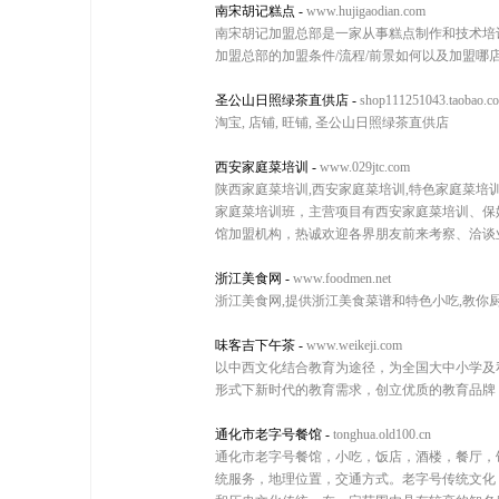
南宋胡记糕点
-
www.hujigaodian.com
南宋胡记加盟总部是一家从事糕点制作和技术培训
加盟总部的加盟条件/流程/前景如何以及加盟哪店铺
圣公山日照绿茶直供店
-
shop111251043.taobao.c
淘宝, 店铺, 旺铺, 圣公山日照绿茶直供店
西安家庭菜培训
-
www.029jtc.com
陕西家庭菜培训,西安家庭菜培训,特色家庭菜培
家庭菜培训班，主营项目有西安家庭菜培训、保
馆加盟机构，热诚欢迎各界朋友前来考察、洽谈
浙江美食网
-
www.foodmen.net
浙江美食网,提供浙江美食菜谱和特色小吃,教你
味客吉下午茶
-
www.weikeji.com
以中西文化结合教育为途径，为全国大中小学及
形式下新时代的教育需求，创立优质的教育品牌，为中
通化市老字号餐馆
-
tonghua.old100.cn
通化市老字号餐馆，小吃，饭店，酒楼，餐厅，
统服务，地理位置，交通方式。老字号传统文化