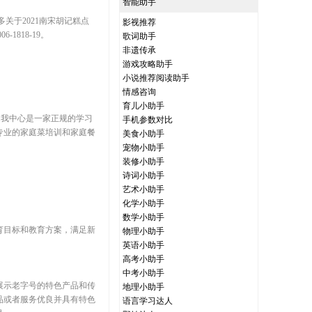
智能助手
关于2021南宋胡记糕点
影视推荐
818-19。
歌词助手
非遗传承
游戏攻略助手
小说推荐阅读助手
情感咨询
育儿小助手
。我中心是一家正规的学习
手机参数对比
专业的家庭菜培训和家庭餐
美食小助手
宠物小助手
装修小助手
诗词小助手
艺术小助手
化学小助手
数学小助手
育目标和教育方案，满足新
物理小助手
英语小助手
高考小助手
中考小助手
展示老字号的特色产品和传
地理小助手
品或者服务优良并具有特色
语言学习达人