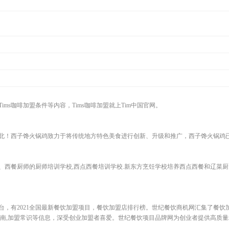
Tims咖啡加盟条件等内容，Tims咖啡加盟就上Tim中国官网。
北！西子馋火锅鸡致力于将传统地方特色美食进行创新、升级和推广，西子馋火锅鸡
、西餐厨师的厨师培训学校,西点西餐培训学校.新东方烹饪学校培养西点西餐和辽菜厨
台，有2021全国最新餐饮加盟项目，餐饮加盟店排行榜。世纪餐饮商机网汇集了餐饮
指南,加盟常识等信息，深受创业加盟者喜爱。世纪餐饮项目品牌网为创业者提供高质