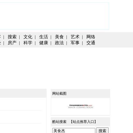
客
|
搜索
|
文化
|
生活
|
美食
|
艺术
|
网络
经
|
房产
|
科学
|
健康
|
政法
|
军事
|
交通
网站截图
酷站搜索 【
站点推荐入口
】