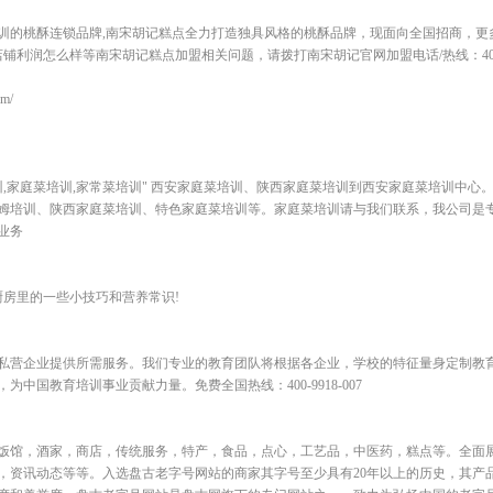
的桃酥连锁品牌,南宋胡记糕点全力打造独具风格的桃酥品牌，现面向全国招商，更多
利润怎么样等南宋胡记糕点加盟相关问题，请拨打南宋胡记官网加盟电话/热线：4006-1
om/
训,家庭菜培训,家常菜培训" 西安家庭菜培训、陕西家庭菜培训到西安家庭菜培训中心
姆培训、陕西家庭菜培训、特色家庭菜培训等。家庭菜培训请与我们联系，我公司是
业务
厨房里的一些小技巧和营养常识!
私营企业提供所需服务。我们专业的教育团队将根据各企业，学校的特征量身定制教
国教育培训事业贡献力量。免费全国热线：400-9918-007
饭馆，酒家，商店，传统服务，特产，食品，点心，工艺品，中医药，糕点等。全面
，资讯动态等等。入选盘古老字号网站的商家其字号至少具有20年以上的历史，其产