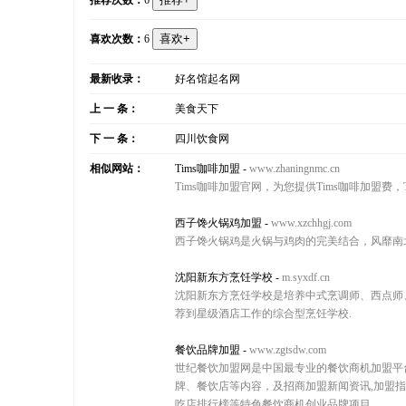
推荐次数：
6
喜欢次数：
6
最新收录：
好名馆起名网
上 一 条：
美食天下
下 一 条：
四川饮食网
相似网站：
Tims咖啡加盟
-
www.zhaningnmc.cn
Tims咖啡加盟官网，为您提供Tims咖啡加盟费，
西子馋火锅鸡加盟
-
www.xzchhgj.com
西子馋火锅鸡是火锅与鸡肉的完美结合，风靡南
沈阳新东方烹饪学校
-
m.syxdf.cn
沈阳新东方烹饪学校是培养中式烹调师、西点师
荐到星级酒店工作的综合型烹饪学校.
餐饮品牌加盟
-
www.zgtsdw.com
世纪餐饮加盟网是中国最专业的餐饮商机加盟平
牌、餐饮店等内容，及招商加盟新闻资讯,加盟
吃店排行榜等特色餐饮商机创业品牌项目。