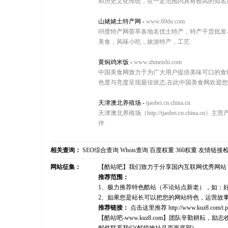
和历史文化传统，在一定范围内具有较高的知名度
山姥姥土特产网
-
www.69du.com
69度特产网荟萃各地名优土特产，特产干货批
美食，风味小吃，旅游特产，工艺
黄焖鸡米饭
-
www.zhmeishi.com
中国美食网致力于为广大用户提供美味可口的食物
色度与亮度呈现最佳状态,在此中国美食网欢迎您
天津澳北养殖场
-
tjaobei.cn.china.cn
天津澳北养殖场（http://tjaobei.cn.chi
伴
相关查询：
SEO综合查询
Whois查询
百度权重
360权重
友情链接
网站征集：
【酷站吧】我们致力于分享国内互联网优秀网站
推荐范围：
1、极力推荐特色酷站（不论站点新老），如：
2、如果您是站长可以把您的网站特色，运营故
推荐链接：
点击这里推荐
http://www.kuz8.com/t.
【酷站吧-www.kuz8.com】团队辛勤耕