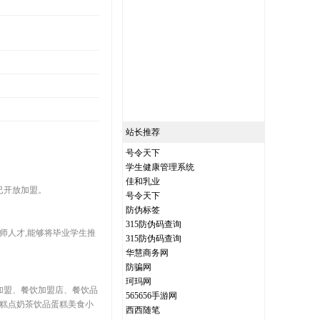
站长推荐
号令天下
学生健康管理系统
佳和乳业
已开放加盟。
号令天下
防伪标签
315防伪码查询
师人才,能够将毕业学生推
315防伪码查询
华慧商务网
防骗网
珂玛网
加盟、餐饮加盟店、餐饮品
565656手游网
量糕点奶茶饮品蛋糕美食小
西西随笔