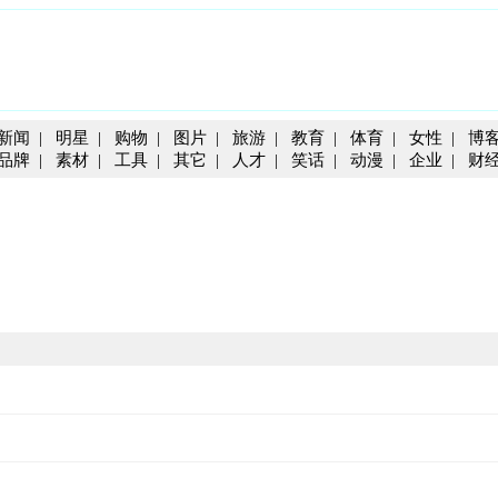
新闻
|
明星
|
购物
|
图片
|
旅游
|
教育
|
体育
|
女性
|
博
品牌
|
素材
|
工具
|
其它
|
人才
|
笑话
|
动漫
|
企业
|
财