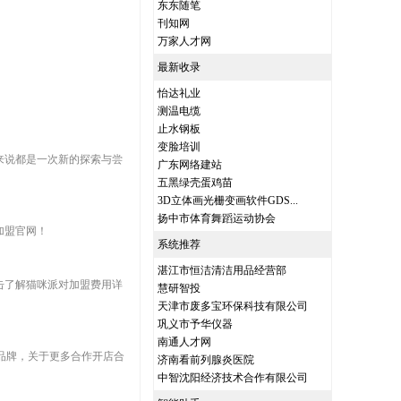
东东随笔
刊知网
万家人才网
最新收录
怡达礼业
测温电缆
止水钢板
变脸培训
来说都是一次新的探索与尝
广东网络建站
五黑绿壳蛋鸡苗
3D立体画光栅变画软件GDS...
扬中市体育舞蹈运动协会
加盟官网！
系统推荐
湛江市恒洁清洁用品经营部
点击了解猫咪派对加盟费用详
慧研智投
天津市废多宝环保科技有限公司
巩义市予华仪器
南通人才网
锁品牌，关于更多合作开店合
济南看前列腺炎医院
中智沈阳经济技术合作有限公司