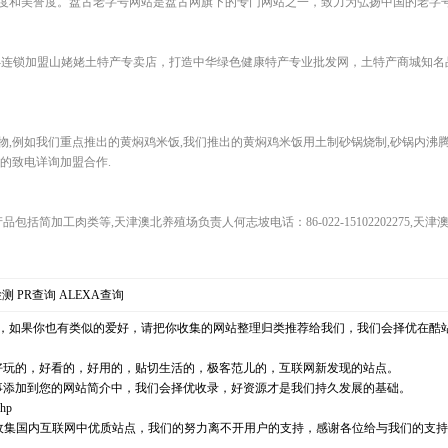
和美誉度。盘古老字号网站是盘古网旗下的专门网站之一，致力为弘扬中国的老字号.
发-连锁加盟山姥姥土特产专卖店，打造中华绿色健康特产专业批发网，土特产商城知名
,例如我们重点推出的黄焖鸡米饭,我们推出的黄焖鸡米饭用土制砂锅烧制,砂锅内沸腾,
的致电详询加盟合作.
na.cn）主营产品包括简加工肉类等,天津澳北养殖场负责人何志坡电话：86-022-1510220227
检测
PR查询
ALEXA查询
，如果你也有类似的爱好，请把你收集的网站整理归类推荐给我们，我们会择优在酷
好玩的，好看的，好用的，贴切生活的，极客范儿的，互联网新发现的站点。
事添加到您的网站简介中，我们会择优收录，好资源才是我们持久发展的基础。
php
耘，励志收集国内互联网中优质站点，我们的努力离不开用户的支持，感谢各位给与我们的