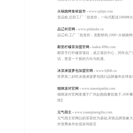
火锅烧烤食材超市
-
www.sphjm.com
首品烩,总部工厂「批发价」一站式配送1000种火锅烧
品辽科官网
-
www.pinliaoke.cn
品辽科,工厂「批发价」直配鲜肉,1000+火锅烧烤生
鄰里柠檬茶加盟官网
-
kaikai.499n.com
鄰里手打柠檬茶项目，成立项目中心，同年在广
试，更是一个新的方向与机遇。
冰淇淋菠萝包加盟官网
-
www.bjlblb.cn
世界第二好吃冰激淋菠萝包我们品牌遍布全球各
猫咪派对官网
-
www.maomipaidui.com
猫咪派对官网隶属于广州起跑线餐饮旗下,16年餐
情】
元气萌主
-
www.yuanqimengzhu.com
元气萌主官网以奶茶茶饮为基础,宋轶品牌形象大
作资费条件欢迎咨询留言