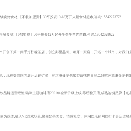
烤食材,【不收加盟费】30平投资10-18万开火锅食材超市,咨询:15542273776
鲜食材,【0加盟费】50平投资12万起开生鲜牛羊肉超市,咨询:18642028622
州开创了第一间手打柠檬茶店，创立鄰里品牌。每开一家店，开拓一个城市，对我们
地，现在登陆国内展开店铺扩张，冰淇淋菠萝包加盟请找世界第二好吃冰激淋菠萝包
饮品牌运营经验,猫咪主题咖啡店2021年全新升级上线,零经验开店,成熟连锁品牌【
使为载体,融入VR游戏场景,聚焦奶茶美食、情感社交、休闲娱乐的网红打卡开店连