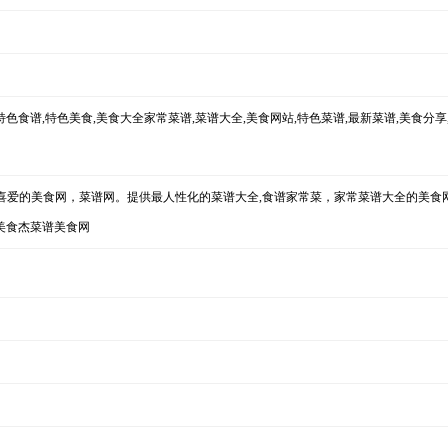
,特色食谱,特色美食,美食大全家常菜谱,菜谱大全,美食网站,特色菜谱,最新菜谱,美食分享
最喜爱的美食网，菜谱网。提供最人性化的菜谱大全,食谱家常菜，家常菜谱大全的美食
上美食杰菜谱美食网