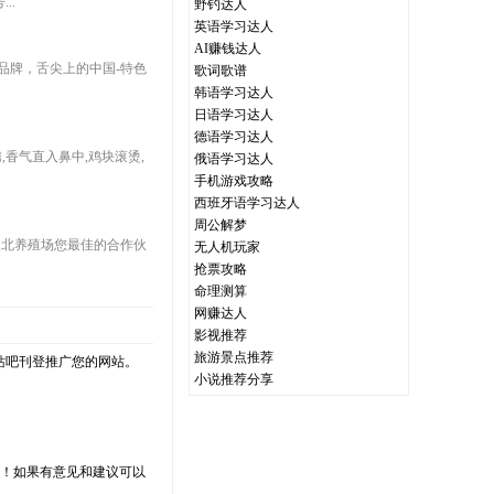
..
野钓达人
英语学习达人
AI赚钱达人
品牌，舌尖上的中国-特色
歌词歌谱
韩语学习达人
日语学习达人
德语学习达人
香气直入鼻中,鸡块滚烫,
俄语学习达人
手机游戏攻略
西班牙语学习达人
周公解梦
5,天津澳北养殖场您最佳的合作伙
无人机玩家
抢票攻略
命理测算
网赚达人
影视推荐
旅游景点推荐
站吧刊登推广您的网站。
小说推荐分享
支持！如果有意见和建议可以