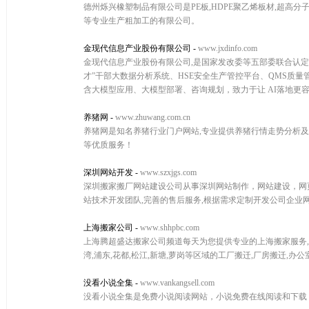
德州烁兴橡塑制品有限公司是PE板,HDPE聚乙烯板材,超高分子
等专业生产粗加工的有限公司。
金现代信息产业股份有限公司
-
www.jxdinfo.com
金现代信息产业股份有限公司,是国家发改委等五部委联合认定的
才”干部大数据分析系统、HSE安全生产管控平台、QMS质
含大模型应用、大模型部署、咨询规划，致力于让 AI落地更
养猪网
-
www.zhuwang.com.cn
养猪网是知名养猪行业门户网站,专业提供养猪行情走势分析及预
等优质服务！
深圳网站开发
-
www.szxjgs.com
深圳搬家搬厂网站建设公司从事深圳网站制作，网站建设，网
站技术开发团队,完善的售后服务,根据需求定制开发公司企业
上海搬家公司
-
www.shhpbc.com
上海腾超盛达搬家公司频道每天为您提供专业的上海搬家服务,相关
湾,浦东,花都,松江,新塘,萝岗等区域的工厂搬迁,厂房搬迁,
没看小说全集
-
www.vankangsell.com
没看小说全集是免费小说阅读网站，小说免费在线阅读和下载