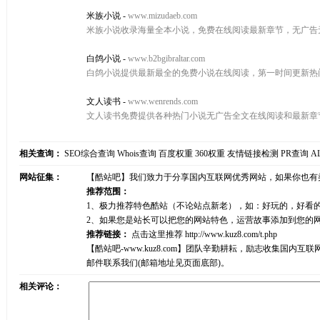
米族小说
-
www.mizudaeb.com
米族小说收录海量全本小说，免费在线阅读最新章节，无广告
白鸽小说
-
www.b2bgibraltar.com
白鸽小说提供最新最全的免费小说在线阅读，第一时间更新热
文人读书
-
www.wenrends.com
文人读书免费提供各种热门小说无广告全文在线阅读和最新章
相关查询：
SEO综合查询
Whois查询
百度权重
360权重
友情链接检测
PR查询
A
网站征集：
【酷站吧】我们致力于分享国内互联网优秀网站，如果你也有
推荐范围：
1、极力推荐特色酷站（不论站点新老），如：好玩的，好看
2、如果您是站长可以把您的网站特色，运营故事添加到您的
推荐链接：
点击这里推荐
http://www.kuz8.com/t.php
【酷站吧-www.kuz8.com】团队辛勤耕耘，励志收集
邮件联系我们(邮箱地址见页面底部)。
相关评论：