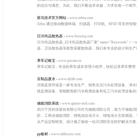
的信任与满意。为此，我们不断追求卓越，力求在每一个细节
斑马技术官方网站
-
www.zebra.com
Zebra 通过移动数据终端、扫描器、打印机、RFID 等支
日沣尚品散热器
-
www.bosssrq.com
日沣尚品散热器_日沣尚品散热器厂家" name="Keywords" 
器、卫浴散热器等新型采暖散热器，我们有专业的设计和生产
养车记账宝
-
www.pxcom.cn
养车记账宝 - 专业的养车成本管理小程序，轻松记录养车费
豆制品废水
-
www.alyhb.com
河南蓝壹环保是一家专业生产、销售生活污水处理设备、净水
线监测设备、智能配电柜污水检测设备和化工污水处理设备的
储能消防系统
-
www.qianye-tech.com
四川千页科技股份有限公司作为储能消防公司，致力于储能消防
防，工商业储能消防，锂电池自动灭火，锂电池火灾探测器。
从产品定制研发、设计施工验收一站式消防安全防护解决方案。服务热
pp板材
-
www.sddzsxxs.com