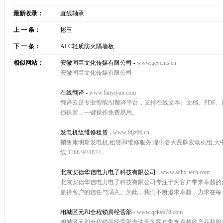
最新收录：
直线轴承
上 一 条：
彬玉
下 一 条：
ALC轻质防火隔墙板
相似网站：
安徽同巨文化传媒有限公司
-
www.tjevents.cn
安徽同巨文化传媒有限公司
在线翻译
-
www.fanyiyun.com
翻译云是专业智能AI翻译平台，支持在线文本、文档、PDF
损保留，一键操作免费易用。
发电机组维修租赁
-
www.fdjz66.cn
销售康明斯发电机,租赁和维修服务,提供各大品牌发动机组,大中
线:13883931877
北京安德华信电力电子科技有限公司
-
www.adhx-tech.com
北京安德华信电力电子科技有限公司专注于为客户带来卓越的
赢得客户的信任与满意。为此，我们不断追求卓越，力求在每
相城区元和全程锁具经营部
-
www.qcks678.com
相城区元和全程锁具经营部专注于为客户带来卓越的产品和服