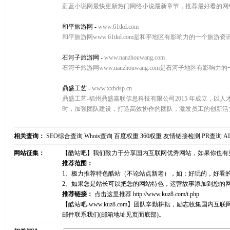
蔚蓝小说网最快更新热门网络小说最新章节，推荐最好看的网
和平旅游网
-
www.61tkd.com
和平旅游网www.61tkd.com是和平地区有影响力的一个
石河子旅游网
-
www.nanzhouwang.com
石河子旅游网www.nanzhouwang.com是石河子地区
鼎盛工艺
-
www.xxbdsp.cn
鼎盛工艺-福州鼎盛嘉联信息科技有限公司2015 年成立，
时，加强团队建设，打造高效协作的团队，激发员工的创新活
相关查询：
SEO综合查询
Whois查询
百度权重
360权重
友情链接检测
PR查询
A
网站征集：
【酷站吧】我们致力于分享国内互联网优秀网站，如果你也有
推荐范围：
1、极力推荐特色酷站（不论站点新老），如：好玩的，好看
2、如果您是站长可以把您的网站特色，运营故事添加到您的
推荐链接：
点击这里推荐
http://www.kuz8.com/t.php
【酷站吧-www.kuz8.com】团队辛勤耕耘，励志收集
邮件联系我们(邮箱地址见页面底部)。