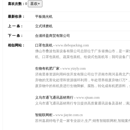
喜欢次数：
0
最新收录：
平板抛光机
上 一 条：
立式球磨机
下 一 条：
合浦祥盈商贸有限公司
相似网站：
口罩包装机
-
www.diebopacking.com
佛山市叠波包装设备有限公司总部位于广东省佛山市，是一家
机、口罩包装机、蔬菜包装机、给袋式包装机等；我司设备广
生物有机肥厂家
-
www.ytzyly.com
济南昱泰资源利用科技开发有限公司位于济南市商河县商北产业
弃物的无害化处理和资源循环利用，年处理养殖废弃物15万*
废弃物中的有机质进行生物降解、腐熟，转化成有机肥原料，公
义乌市通飞通讯器材商行
-
www.sjtuan.com
义乌市通飞通讯器材商行专注提供高质量通讯设备及器材，满
智能联网柜
-
www.jiayite.com.cn
苏州嘉易特电子是一家专业设计,生产,销售智能联网柜,智能案件