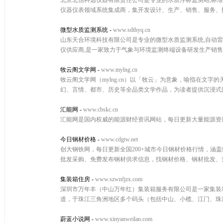
北京北信科远仪器有限责任公司是专业的水质浮标监测站,标准
仪器仪表领域系统集成商，集开发设计、生产、销售、服务、
微型水质监测系统
-
www.sdthyq.cn
山东天合环境科技有限公司是专业的微型水质监测系统,自动雷达
仪供应商,是一家致力于气象与环境监测终端设备研发生产销
牧云阁文学网
-
www.mylng.cn
牧云阁文学网（mylng.cn）以「牧云」为意象，喻指在
幻、言情、都市、历史等全品类文学作品，为读者提供沉浸式
汇能网
-
www.cbskc.cn
汇能网是国内权威的能源财经资讯网站，每日更新大量能源资讯,页
今日钢材价格
-
www.cdgtw.net
创大钢铁网，每日更新全国200+城市今日钢材价格行情，涵盖
批发采购、免费发布钢材供求信息，找钢材价格、钢材批发、
集装箱住房
-
www.szwnfjzx.com
深圳市万年丰（中山万年红）集装箱服务有限公司是一家集装
道，于珠江三角洲地区多个码头（包括中山、小榄、江门、珠
蔚蓝小说网
-
www.xinyanweilan.com