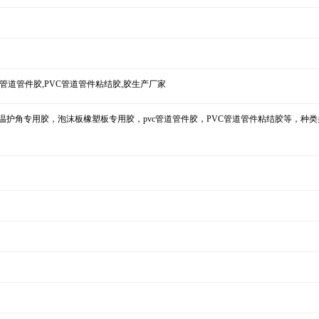
c管道管件胶,PVC管道管件粘结胶,胶生产厂家
护角专用胶，泡沫板橡塑板专用胶，pvc管道管件胶，PVC管道管件粘结胶等，种