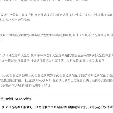
0)专业设计生产垂直振动提升机,板链斗式提升机,环链式斗提机,带式斗提机,皮带提升机,移
试,价格实惠,欢迎选购!
卧式滚齿机,四轴数控滚齿机,大型数控滚齿机,插齿机,高速滚齿机等,产品规格齐全,高
!
锈钢真空腔体,真空扩散泵,半导体设备真空腔体,哈氏镍基合金/纯镍特材真空腔体,扩
表面平整度好,真空度高,可提供真空模组和腔体加工定制服务,质量可靠,欢迎咨询!
主要从事纯化水处理器检测,超纯水处理器检测,纯净水处理器检测,输配水防护材料检测,输配水
微集团是国内第一批通过CMA及CNAS资质认可的第三方检测机构，获得各类检测参数
的微生物,理化检测平台,想要了解我...
检测
PR查询
ALEXA查询
，如果你也有类似的爱好，请把你收集的网站整理归类推荐给我们，我们会择优在酷