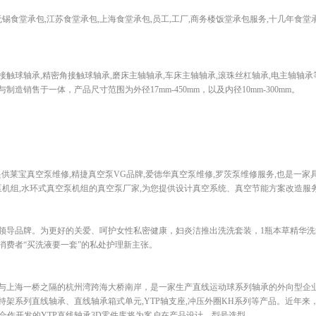
锡食堂承包,江苏食堂承包,上海食堂承包,员工,工厂,商务楼饭堂承包服务,十几年食堂
触球轴承,精密角接触球轴承,磨床主轴轴承,车床主轴轴承,滚珠丝杠轴承,电主轴轴
造销售于一体，产品尺寸范围为外径17mm-450mm，以及内径10mm-300mm。
com)提供莱宝真空泵维修,精捷真空泵VG品牌,爱德华真空泵维修,罗茨泵维修服务,也是一
泵机组,水环式真空泵机组的真空泵厂家,为您提供设计真空系统、真空节能方案改造服
理领导品牌。为更好的关爱、呵护女性私密健康，妇炎洁推出洗洗套装，1瓶本草精华洗
消费者“买洗液要一套”的私处护理新主张。
与上海一桥之隔的杭州湾跨海大桥南岸，是一家生产直线运动球系列轴承的外向型企业。
架系列直线轴承、直线轴承箱式单元,YTP轴支座,冲压外圈KH系列等产品。近年来
合作开发的YTP直线轴承3D零件库将为客户在产品设计，型号选型...