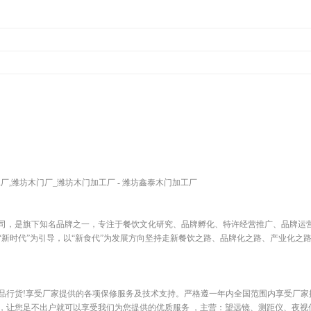
厂,潍坊木门厂_潍坊木门加工厂 - 潍坊鑫泰木门加工厂
司，是旗下知名品牌之一，专注于餐饮文化研究、品牌孵化、特许经营推广、品牌运
“新时代”为引导，以“新食代”为发展方向坚持走新餐饮之路、品牌化之路、产业化之
品行货!享受厂家提供的各项保修服务及技术支持。严格遵一年内全国范围内享受厂家
，让您足不出户就可以享受我们为您提供的优质服务 ，主营：望远镜、测距仪、夜视仪