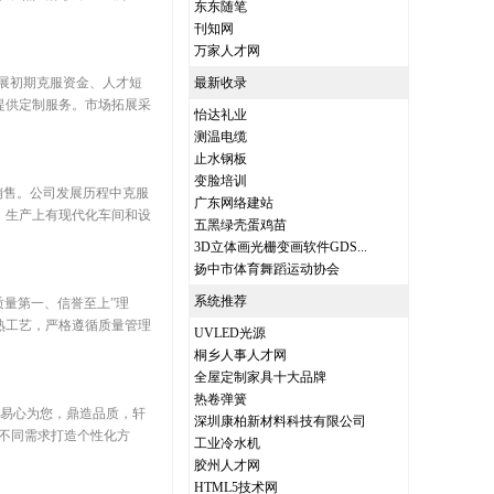
东东随笔
刊知网
万家人才网
域。发展初期克服资金、人才短
最新收录
提供定制服务。市场拓展采
怡达礼业
测温电缆
止水钢板
变脸培训
产与销售。公司发展历程中克服
广东网络建站
。生产上有现代化车间和设
五黑绿壳蛋鸡苗
3D立体画光栅变画软件GDS...
扬中市体育舞蹈运动协会
系统推荐
“质量第一、信誉至上”理
熟工艺，严格遵循质量管理
UVLED光源
桐乡人事人才网
全屋定制家具十大品牌
热卷弹簧
，秉持“易心为您，鼎造品质，轩
深圳康柏新材料科技有限公司
不同需求打造个性化方
工业冷水机
胶州人才网
HTML5技术网