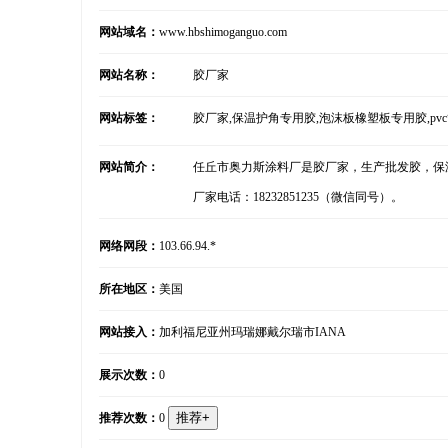
网站域名：
www.hbshimoganguo.com
网站名称：
胶厂家
网站标签：
胶厂家,保温护角专用胶,泡沫板橡塑板专用胶,pv
网站简介：
任丘市奥力斯涂料厂是胶厂家，生产批发胶，保温
厂家电话：18232851235（微信同号）。
网络网段：
103.66.94.*
所在地区：
美国
网站接入：
加利福尼亚州玛瑞娜戴尔瑞市IANA
展示次数：
0
推荐次数：
0