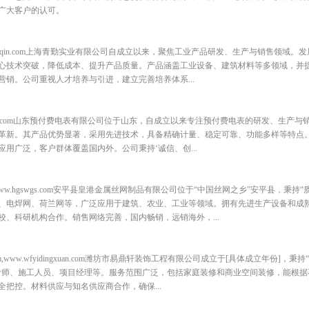
广大客户的认可。
w.shqingqin.com上海青勤实业有限公司自成立以来，聚焦工业产品研发、生产与销售领
心技术突破，降低成本、提升产品质量。产品涵盖工业设备、建筑材料等多领域，并
销。公司重视人才培养与引进，建立完善培养体系...
w.tacuiru.com山东预付费电表有限公司位于山东，自成立以来专注预付费电表的研发、生
革新。其产品优势显著，采用先进技术，具备精确计量、稳定可靠、功能多样等特点
用广泛，客户群体覆盖国内外。公司秉持‘诚信、创...
,www.hgswgs.com安平县皇港金属丝网制品有限公司位于“中国丝网之乡”安平县，秉持
、电焊网、荷兰网等，广泛应用于建筑、农业、工业等领域。拥有先进生产设备和成
、科研机构合作。销售网络完善，国内畅销，远销海外，...
com,www.wfyidingxuan.com潍坊市易鼎轩装饰工程有限公司成立于[具体成立年份]
计师、施工人员、项目经理等。服务范围广泛，包括家庭装修和商业空间装修，能根据
把控。材料供应与知名供应商合作，确保...