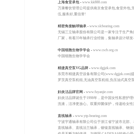
上海食堂承包
-
www.kk888.com
万康餐饮管理公司提供南京食堂承包,食堂外包,无
伍,服务好,重信誉!
精密角接触球轴承
-
www.slcbearing.com
无锡三立轴承股份有限公司是一家专注于生产角接
厂家，有着35年轴承行业经验，集轴承设计研发与制
中国细胞生物学学会
-
www.cscb.org.cn
中国细胞生物学学会
精捷真空泵VG品牌
-
www.dgjjzk.com
东莞市精捷真空设备有限公司(www.dgjjzk.
罗茨真空泵机组,无油真空泵机组,负压油式真空
妇炎洁品牌官网
-
www.fuyanjie.com
妇炎洁品牌诞生于1998年，是中国女性私密护
洗液，洁净更放心。双重抑菌保护，传递给女性
直线轴承
-
www.ytp-bearing.com
宁波宇通轴承有限公司位于浙江省宁波市北部、
直线轴承、直线法兰轴承，镀镍直线轴承、钢保持
也是不断与时俱进，与德国 CADENAS软件公司