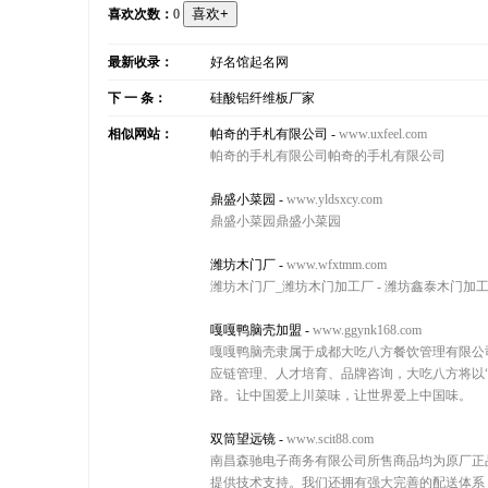
喜欢次数：
0
最新收录：
好名馆起名网
下 一 条：
硅酸铝纤维板厂家
相似网站：
帕奇的手札有限公司
-
www.uxfeel.com
帕奇的手札有限公司帕奇的手札有限公司
鼎盛小菜园
-
www.yldsxcy.com
鼎盛小菜园鼎盛小菜园
潍坊木门厂
-
www.wfxtmm.com
潍坊木门厂_潍坊木门加工厂 - 潍坊鑫泰木门加工
嘎嘎鸭脑壳加盟
-
www.ggynk168.com
嘎嘎鸭脑壳隶属于成都大吃八方餐饮管理有限公
应链管理、人才培育、品牌咨询，大吃八方将以
路。让中国爱上川菜味，让世界爱上中国味。
双筒望远镜
-
www.scit88.com
南昌森驰电子商务有限公司所售商品均为原厂正
提供技术支持。我们还拥有强大完善的配送体系