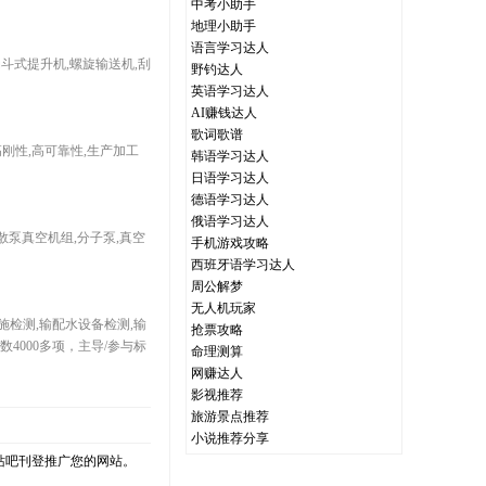
中考小助手
地理小助手
语言学习达人
动斗式提升机,螺旋输送机,刮
野钓达人
英语学习达人
AI赚钱达人
歌词歌谱
刚性,高可靠性,生产加工
韩语学习达人
日语学习达人
德语学习达人
俄语学习达人
散泵真空机组,分子泵,真空
手机游戏攻略
西班牙语学习达人
周公解梦
无人机玩家
设施检测,输配水设备检测,输
抢票攻略
4000多项，主导/参与标
命理测算
网赚达人
影视推荐
旅游景点推荐
小说推荐分享
站吧刊登推广您的网站。