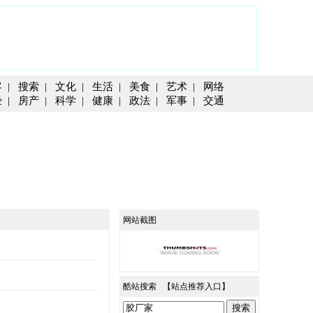
客
|
搜索
|
文化
|
生活
|
美食
|
艺术
|
网络
经
|
房产
|
科学
|
健康
|
政法
|
军事
|
交通
网站截图
酷站搜索 【
站点推荐入口
】