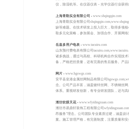
仪，除湿机等。在仪器仪表－光学仪器行业获得
上海青勤实业有限公司
-
www.shqingqin.com
上海青勤实业有限公司shqingqin.com,ww
缺等难题。在技术研发上投入巨大，取得多项核
取多元化策略，参加展会、加强合作、开展网络营
岳嘉多用户电表
-
www.tacuiru.com
山东预付费电表有限公司tacuiru.com,ww
诸多挑战，通过与高校、科研机构合作实现技术
备，严格把控质量，还有完善的售后服务。产品应
网片
-
www.hgswgs.com
安平县皇港金属丝网制品有限公司hgswgs.com
念。公司产品丰富，涵盖镀锌丝网、不锈钢丝网
体系。重视研发创新，有专业研发团队，还与高校
潍坊软膜天花
-
www.wfyidingxuan.com
潍坊市易鼎轩装饰工程有限公司wfyidingxuan.
昂服务”理念。公司团队专业素质过硬，涵盖设
案。施工管理严格，有完善制度，注重质量和安全