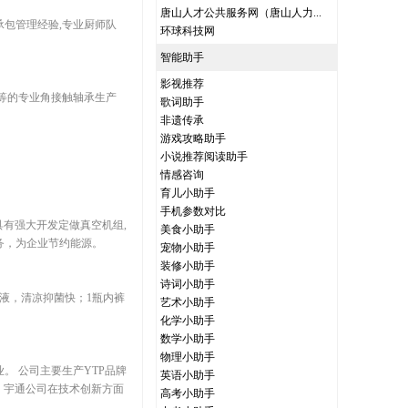
唐山人才公共服务网（唐山人力...
承包管理经验,专业厨师队
环球科技网
智能助手
影视推荐
承等的专业角接触轴承生产
歌词助手
非遗传承
游戏攻略助手
小说推荐阅读助手
情感咨询
育儿小助手
手机参数对比
家具有强大开发定做真空机组,
美食小助手
务，为企业节约能源。
宠物小助手
装修小助手
诗词小助手
液，清凉抑菌快；1瓶内裤
艺术小助手
化学小助手
数学小助手
物理小助手
 公司主要生产YTP品牌
英语小助手
，宇通公司在技术创新方面
高考小助手