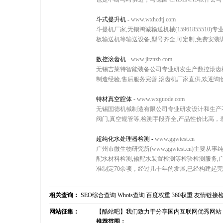
斗式提升机
-
www.wxhcdtj.com
斗提机厂家,无锡鸿诚输送机械(1596185551
板输送机等输送设备,型号齐全,可定制,免费安装调
数控滚齿机
-
www.jltznzb.com
无锡吉莱特智能装备公司专业研发生产数控滚齿机,
制造经验,售后服务完善,滚齿机厂家直供,欢迎询价
特材真空腔体
-
www.wxguode.com
无锡国德机械制造有限公司专业研发设计和生产不
阀门,真空规管等,检测手段齐全,产品性价比高，
超纯化水处理器检测
-
www.ggwtest.cn
广州市微生物研究所(www.ggwtest.cn)
配水材料检测,输配水装置检测等检验检测服务,广
准制定70余项，经过几十年的发展,已经构建起完备
相关查询：
SEO综合查询
Whois查询
百度权重
360权重
友情链接
网站征集：
【酷站吧】我们致力于分享国内互联网优秀网站
推荐范围：