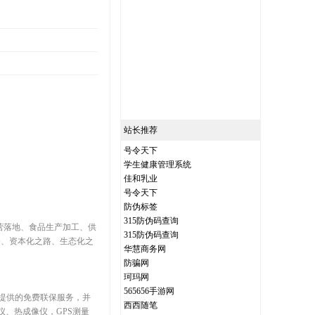
站长推荐
号令天下
学生健康管理系统
佳和乳业
号令天下
防伪标签
315防伪码查询
营落地、食品生产加工、供
315防伪码查询
路、资本化之路、生态化之
华慧商务网
防骗网
珂玛网
565656手游网
提供的免费联保服务，并
西西随笔
、热成像仪，GPS测量