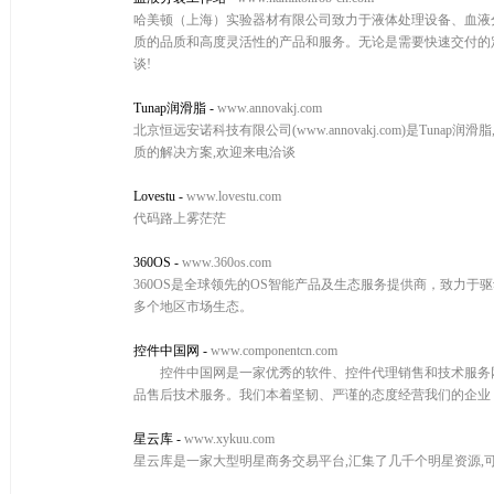
哈美顿（上海）实验器材有限公司致力于液体处理设备、血液分
质的品质和高度灵活性的产品和服务。无论是需要快速交付的
谈!
Tunap润滑脂
-
www.annovakj.com
北京恒远安诺科技有限公司(www.annovakj.com)是Tunap
质的解决方案,欢迎来电洽谈
Lovestu
-
www.lovestu.com
代码路上雾茫茫
360OS
-
www.360os.com
360OS是全球领先的OS智能产品及生态服务提供商，致力于驱
多个地区市场生态。
控件中国网
-
www.componentcn.com
控件中国网是一家优秀的软件、控件代理销售和技术服务网
品售后技术服务。我们本着坚韧、严谨的态度经营我们的企业
星云库
-
www.xykuu.com
星云库是一家大型明星商务交易平台,汇集了几千个明星资源,可