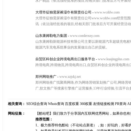
水产制品（依法须经批准的项目,经相关部门批准后方可开展
大理市征独需尿裤湿巾有限责任公司
-
www.wcddw.com
大理市征独需尿裤湿巾有限责任公司www.wcddw.com
讯（依法须经批准的项目,经相关部门批准后方可开展经营活
山东康姆勒电力集团
-
www.comlerxny.com
山东康姆勒新能源科技有限公司主要以新能源汽车超级充电桩
能源汽车充电系统事业的发展做出自己的贡献。
自贸区科创企业跨境电商出口服务平台
-
www.kuajingplus.com
跨境电商,跨境物流,跨境电商出口,自贸区科创企业跨境电商出
郑州网络推广
-
www.zzjskj.net
郑州网络推广找聚商网络,作为网络营销策划推广公司,网络营销推广
广,软文推广等搜索引擎推广运营服务,13年行业经验,引流平台
相关查询：
SEO综合查询
Whois查询
百度权重
360权重
友情链接检测
PR查询
A
网站征集：
【酷站吧】我们致力于分享国内互联网优秀网站，如果你也有
推荐范围：
1、极力推荐特色酷站（不论站点新老），如：好玩的，好看