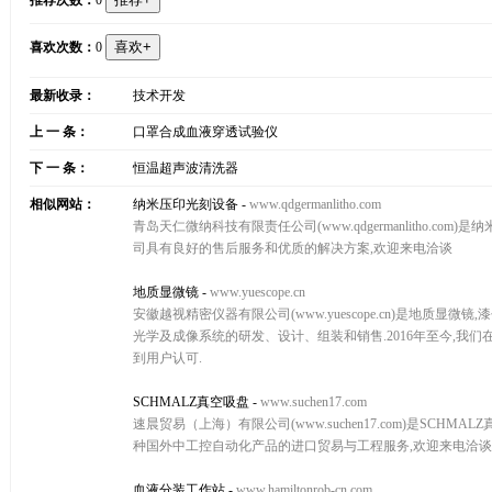
推荐次数：
0
喜欢次数：
0
最新收录：
技术开发
上 一 条：
口罩合成血液穿透试验仪
下 一 条：
恒温超声波清洗器
相似网站：
纳米压印光刻设备
-
www.qdgermanlitho.com
青岛天仁微纳科技有限责任公司(www.qdgermanlitho.
司具有良好的售后服务和优质的解决方案,欢迎来电洽谈
地质显微镜
-
www.yuescope.cn
安徽越视精密仪器有限公司(www.yuescope.cn)是地质显
光学及成像系统的研发、设计、组装和销售.2016年至今,
到用户认可.
SCHMALZ真空吸盘
-
www.suchen17.com
速晨贸易（上海）有限公司(www.suchen17.com)是SCHMAL
种国外中工控自动化产品的进口贸易与工程服务,欢迎来电洽谈
血液分装工作站
-
www.hamiltonrob-cn.com