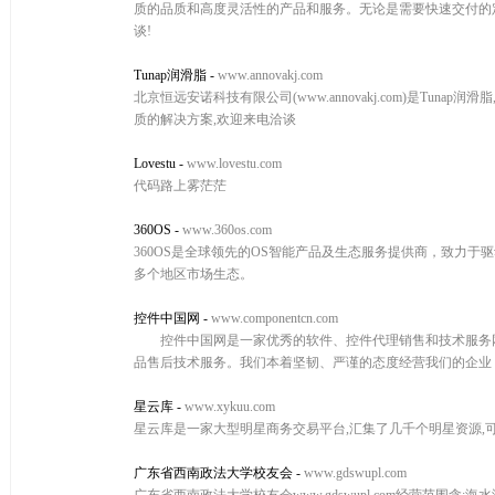
质的品质和高度灵活性的产品和服务。无论是需要快速交付的
谈!
Tunap润滑脂
-
www.annovakj.com
北京恒远安诺科技有限公司(www.annovakj.com)是Tunap
质的解决方案,欢迎来电洽谈
Lovestu
-
www.lovestu.com
代码路上雾茫茫
360OS
-
www.360os.com
360OS是全球领先的OS智能产品及生态服务提供商，致力于驱
多个地区市场生态。
控件中国网
-
www.componentcn.com
控件中国网是一家优秀的软件、控件代理销售和技术服务网
品售后技术服务。我们本着坚韧、严谨的态度经营我们的企业
星云库
-
www.xykuu.com
星云库是一家大型明星商务交易平台,汇集了几千个明星资源,可
广东省西南政法大学校友会
-
www.gdswupl.com