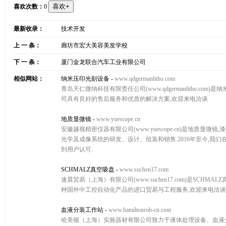
喜欢次数：
0
最新收录：
技术开发
上 一 条：
廊坊市宏大美容美发学校
下 一 条：
厦门金龙联合汽车工业有限公司
相似网站：
纳米压印光刻设备
-
www.qdgermanlitho.com
青岛天仁微纳科技有限责任公司(www.qdgermanlitho.
司具有良好的售后服务和优质的解决方案,欢迎来电洽谈
地质显微镜
-
www.yuescope.cn
安徽越视精密仪器有限公司(www.yuescope.cn)是地质显
光学及成像系统的研发、设计、组装和销售.2016年至今,
到用户认可.
SCHMALZ真空吸盘
-
www.suchen17.com
速晨贸易（上海）有限公司(www.suchen17.com)是SCHMAL
种国外中工控自动化产品的进口贸易与工程服务,欢迎来电洽谈
血液分装工作站
-
www.hamiltonrob-cn.com
哈美顿（上海）实验器材有限公司致力于液体处理设备、血液分