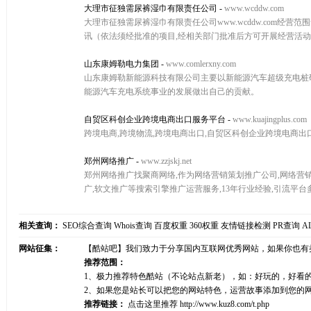
大理市征独需尿裤湿巾有限责任公司
-
www.wcddw.com
大理市征独需尿裤湿巾有限责任公司www.wcddw.com
讯（依法须经批准的项目,经相关部门批准后方可开展经营活
山东康姆勒电力集团
-
www.comlerxny.com
山东康姆勒新能源科技有限公司主要以新能源汽车超级充电桩
能源汽车充电系统事业的发展做出自己的贡献。
自贸区科创企业跨境电商出口服务平台
-
www.kuajingplus.com
跨境电商,跨境物流,跨境电商出口,自贸区科创企业跨境电商出
郑州网络推广
-
www.zzjskj.net
郑州网络推广找聚商网络,作为网络营销策划推广公司,网络营销推广
广,软文推广等搜索引擎推广运营服务,13年行业经验,引流平台
相关查询：
SEO综合查询
Whois查询
百度权重
360权重
友情链接检测
PR查询
A
网站征集：
【酷站吧】我们致力于分享国内互联网优秀网站，如果你也有
推荐范围：
1、极力推荐特色酷站（不论站点新老），如：好玩的，好看
2、如果您是站长可以把您的网站特色，运营故事添加到您的
推荐链接：
点击这里推荐
http://www.kuz8.com/t.php