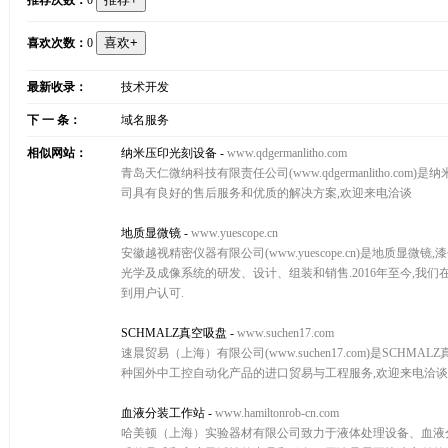
推荐次数：
0
喜欢次数：
0
最新收录：
技术开发
下 一 条：
域名服务
相似网站：
纳米压印光刻设备
-
www.qdgermanlitho.com
青岛天仁微纳科技有限责任公司(www.qdgermanlitho.
司具有良好的售后服务和优质的解决方案,欢迎来电洽谈
地质显微镜
-
www.yuescope.cn
安徽越视精密仪器有限公司(www.yuescope.cn)是地质显
光学及成像系统的研发、设计、组装和销售.2016年至今,
到用户认可.
SCHMALZ真空吸盘
-
www.suchen17.com
速晨贸易（上海）有限公司(www.suchen17.com)是SCHMAL
种国外中工控自动化产品的进口贸易与工程服务,欢迎来电洽谈
血液分装工作站
-
www.hamiltonrob-cn.com
哈美顿（上海）实验器材有限公司致力于液体处理设备、血液分