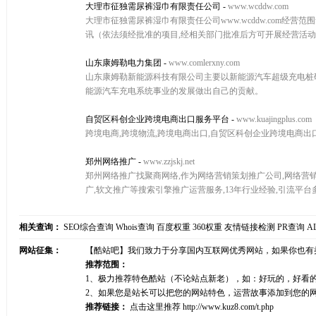
大理市征独需尿裤湿巾有限责任公司
-
www.wcddw.com
大理市征独需尿裤湿巾有限责任公司www.wcddw.com
讯（依法须经批准的项目,经相关部门批准后方可开展经营活
山东康姆勒电力集团
-
www.comlerxny.com
山东康姆勒新能源科技有限公司主要以新能源汽车超级充电桩
能源汽车充电系统事业的发展做出自己的贡献。
自贸区科创企业跨境电商出口服务平台
-
www.kuajingplus.com
跨境电商,跨境物流,跨境电商出口,自贸区科创企业跨境电商出
郑州网络推广
-
www.zzjskj.net
郑州网络推广找聚商网络,作为网络营销策划推广公司,网络营销推广
广,软文推广等搜索引擎推广运营服务,13年行业经验,引流平台
相关查询：
SEO综合查询
Whois查询
百度权重
360权重
友情链接检测
PR查询
A
网站征集：
【酷站吧】我们致力于分享国内互联网优秀网站，如果你也有
推荐范围：
1、极力推荐特色酷站（不论站点新老），如：好玩的，好看
2、如果您是站长可以把您的网站特色，运营故事添加到您的
推荐链接：
点击这里推荐
http://www.kuz8.com/t.php