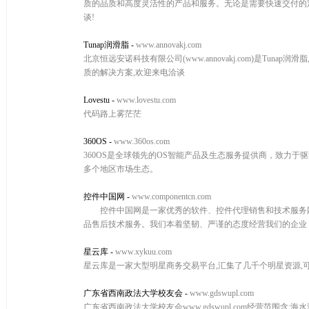
质的品质和高度灵活性的产品和服务。无论是需要快速交付的
谈!
Tunap润滑脂
-
www.annovakj.com
北京恒远安诺科技有限公司(www.annovakj.com)是Tunap
质的解决方案,欢迎来电洽谈
Lovestu
-
www.lovestu.com
代码路上雾茫茫
360OS
-
www.360os.com
360OS是全球领先的OS智能产品及生态服务提供商，致力于驱
多个地区市场生态。
控件中国网
-
www.componentcn.com
控件中国网是一家优秀的软件、控件代理销售和技术服务网
品售后技术服务。我们本着坚韧、严谨的态度经营我们的企业
星云库
-
www.xykuu.com
星云库是一家大型明星商务交易平台,汇集了几千个明星资源,可
广东省西南政法大学校友会
-
www.gdswupl.com
广东省西南政法大学校友会www.gdswupl.com经营范