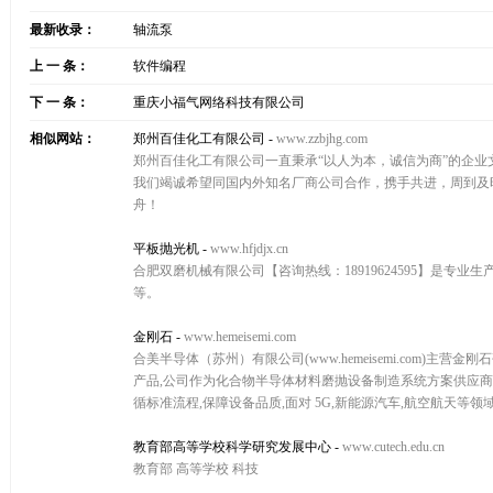
最新收录：
轴流泵
上 一 条：
软件编程
下 一 条：
重庆小福气网络科技有限公司
相似网站：
郑州百佳化工有限公司
-
www.zzbjhg.com
郑州百佳化工有限公司一直秉承“以人为本，诚信为商”的企业
我们竭诚希望同国内外知名厂商公司合作，携手共进，周到及
舟！
平板抛光机
-
www.hfjdjx.cn
合肥双磨机械有限公司【咨询热线：18919624595】是
等。
金刚石
-
www.hemeisemi.com
合美半导体（苏州）有限公司(www.hemeisemi.com)
产品,公司作为化合物半导体材料磨抛设备制造系统方案供应商
循标准流程,保障设备品质,面对 5G,新能源汽车,航空航天等
教育部高等学校科学研究发展中心
-
www.cutech.edu.cn
教育部 高等学校 科技