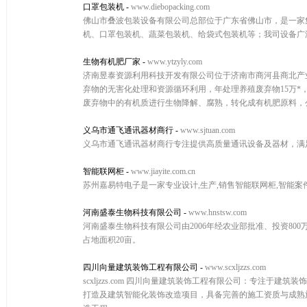
口罩包装机
-
www.diebopacking.com
佛山市叠波包装设备有限公司总部位于广东省佛山市，是一家
机、口罩包装机、蔬菜包装机、给袋式包装机等；我司设备广
生物有机肥厂家
-
www.ytzyly.com
济南昱泰资源利用科技开发有限公司位于济南市商河县商北产业
弃物的无害化处理和资源循环利用，年处理养殖废弃物15万*
废弃物中的有机质进行生物降解、腐熟，转化成有机肥原料，公
义乌市通飞通讯器材商行
-
www.sjtuan.com
义乌市通飞通讯器材商行专注提供高质量通讯设备及器材，满
智能联网柜
-
www.jiayite.com.cn
苏州嘉易特电子是一家专业设计,生产,销售智能联网柜,智能案件
河南盛泰生物科技有限公司
-
www.hnstsw.com
河南盛泰生物科技有限公司由2006年经农业部批准、投资80
占地面积20亩。
四川向量建筑装饰工程有限公司
-
www.scxljzzs.com
scxljzzs.com 四川向量建筑装饰工程有限公司：专注
打造及建筑智能化装饰改造项目，具备完善的施工资质与成熟