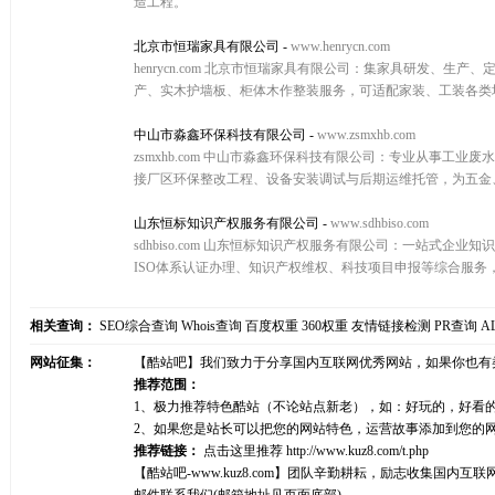
造工程。
北京市恒瑞家具有限公司
-
www.henrycn.com
henrycn.com 北京市恒瑞家具有限公司：集家具研发
产、实木护墙板、柜体木作整装服务，可适配家装、工装各类
中山市淼鑫环保科技有限公司
-
www.zsmxhb.com
zsmxhb.com 中山市淼鑫环保科技有限公司：专业从事
接厂区环保整改工程、设备安装调试与后期运维托管，为五金
山东恒标知识产权服务有限公司
-
www.sdhbiso.com
sdhbiso.com 山东恒标知识产权服务有限公司：一站
ISO体系认证办理、知识产权维权、科技项目申报等综合服
相关查询：
SEO综合查询
Whois查询
百度权重
360权重
友情链接检测
PR查询
A
网站征集：
【酷站吧】我们致力于分享国内互联网优秀网站，如果你也有
推荐范围：
1、极力推荐特色酷站（不论站点新老），如：好玩的，好看
2、如果您是站长可以把您的网站特色，运营故事添加到您的
推荐链接：
点击这里推荐
http://www.kuz8.com/t.php
【酷站吧-www.kuz8.com】团队辛勤耕耘，励志收集