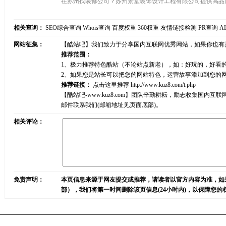
在苏州找装修公司？苏州景堂装饰设计工程有限公司提供高品
相关查询：
SEO综合查询
Whois查询
百度权重
360权重
友情链接检测
PR查询
A
网站征集：
【酷站吧】我们致力于分享国内互联网优秀网站，如果你也有
推荐范围：
1、极力推荐特色酷站（不论站点新老），如：好玩的，好看
2、如果您是站长可以把您的网站特色，运营故事添加到您的
推荐链接：
点击这里推荐
http://www.kuz8.com/t.php
【酷站吧-www.kuz8.com】团队辛勤耕耘，励志收集
邮件联系我们(邮箱地址见页面底部)。
相关评论：
免责声明：
本页信息来源于网友提交或推荐，请读者以官方内容为准，如
部），我们将第一时间删除该页信息(24小时内)，以保障您的