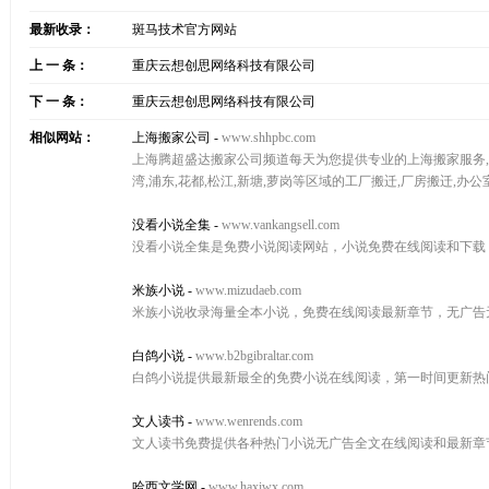
最新收录：
斑马技术官方网站
上 一 条：
重庆云想创思网络科技有限公司
下 一 条：
重庆云想创思网络科技有限公司
相似网站：
上海搬家公司
-
www.shhpbc.com
上海腾超盛达搬家公司频道每天为您提供专业的上海搬家服务,相关
湾,浦东,花都,松江,新塘,萝岗等区域的工厂搬迁,厂房搬迁,
没看小说全集
-
www.vankangsell.com
没看小说全集是免费小说阅读网站，小说免费在线阅读和下载
米族小说
-
www.mizudaeb.com
米族小说收录海量全本小说，免费在线阅读最新章节，无广告
白鸽小说
-
www.b2bgibraltar.com
白鸽小说提供最新最全的免费小说在线阅读，第一时间更新热
文人读书
-
www.wenrends.com
文人读书免费提供各种热门小说无广告全文在线阅读和最新章
哈西文学网
-
www.haxiwx.com