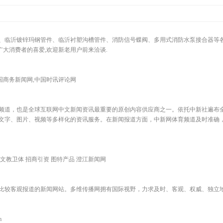
、临沂镀锌玛钢管件、临沂衬塑沟槽管件、消防信号蝶阀、多用式消防水泵接合器等
广大消费者的喜爱,欢迎新老用户前来洽谈.
国商务新闻网,中国时讯评论网
频道，也是全球互联网中文新闻资讯最重要的原创内容供应商之一。依托中新社遍布全球
文字、图片、视频等多样化的资讯服务。在新闻报道方面，中新网体育频道及时准确
 文教卫体 招商引资 图特产品 澄江新闻网
比较客观报道的新闻网站。多维传播网拥有国际视野，力求及时、客观、权威、独立
m