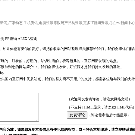
界新闻,厂家动态,手机资讯,电脑资讯等数码产品类资讯,更多IT新闻资讯,尽在zol新闻中
检测
PR查询
ALEXA查询
，如果你也有类似的爱好，请把你收集的网站整理归类推荐给我们，我们会择优在酷
好玩的，好看的，好用的，贴切生活的，极客范儿的，互联网新发现的站点。
事添加到您的网站简介中，我们会择优收录，好资源才是我们持久发展的基础。
php
耘，励志收集国内互联网中优质站点，我们的努力离不开用户的支持，感谢各位给与我们的
（欢迎网友发表评论，请注意网络文明）
（不支持 HTML 显示，请勿发HTML代码
（评论需审核后才能显示）
内容为准，如果您发现本页信息有侵犯您的权益，或不符合本地律法，请立即联系我