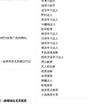
中考小助手
地理小助手
语言学习达人
野钓达人
心。
英语学习达人
AI赚钱达人
歌词歌谱
韩语学习达人
站吧刊登推广您的网站。
日语学习达人
德语学习达人
俄语学习达人
手机游戏攻略
西班牙语学习达人
支持！如果有意见和建议可以
周公解梦
无人机玩家
抢票攻略
命理测算
网赚达人
）
影视推荐
旅游景点推荐
小说推荐分享
们（邮箱地址见页面底