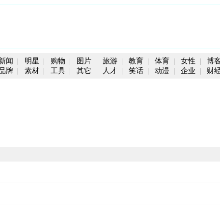
新闻
|
明星
|
购物
|
图片
|
旅游
|
教育
|
体育
|
女性
|
博
品牌
|
素材
|
工具
|
其它
|
人才
|
笑话
|
动漫
|
企业
|
财