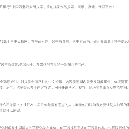
的图片银行! 中国西北最大图片库，原创视觉作品搜索、展示、存储、代理平台！
载于晋中日报网、晋中政府网、晋中教育局、晋中财政局、部分资讯属于晋中信息港独创（ne
市级主流媒体,是综合性、多媒体的晋江第一新闻门户网站。
为全球用户24小时提供全面及时的中文资讯，内容覆盖国内外突发新闻事件、体坛赛事
技、房产、汽车等30多个内容频道，同时开设博客、视频、论坛等自由互动交流空间
什么用微悟？关注好友，关注你觉得有意思的人，看看他们认为有必要让别人知道的
快就可以刷完。
nfo 可视化新闻是中国最大的可视化发布媒体，你可以找到更多的可视化作品，也可以提