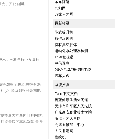
东东随笔
社会、文化新闻。
刊知网
万家人才网
最新收录
斗式提升机
数控滚齿机
特材真空腔体
超纯化水处理器检测
Palas粒径谱
技术，分析各行业发展行
中信互联
MKVVR矿用控制电缆
汽车大观
友等20多个频道,并拥有深
系统推荐
aily》等系列报刊杂志电
Yarn 中文文档
奥蓝健康生活休闲馆
天津市和平区人民法院
广东新安职业技术学院
省规模最大的新闻门户网站,
瓯海人才人事网
力打造最快的本地新闻,最强
高速五轴加工中心
人民非遗网
缠绕机