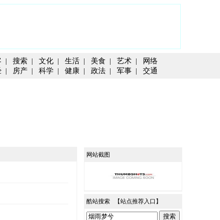
客
|
搜索
|
文化
|
生活
|
美食
|
艺术
|
网络
经
|
房产
|
科学
|
健康
|
政法
|
军事
|
交通
网站截图
酷站搜索 【
站点推荐入口
】