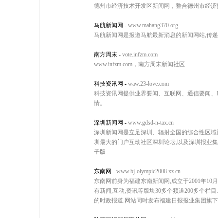
德州市经济技术开发区新闻网，整合德州市经济
马航新闻网
-
www.mahang370.org
马航新闻网是报道马航最新消息的新闻网站,传递马
南方周末
-
vote.infzm.com
www.infzm.com，南方周末新闻社区
科技资讯网
-
waw.23-love.com
科技资讯网提供业界要闻、互联网、通信要闻、
情。
深圳新闻网
-
www.gdsd-n-tax.cn
深圳新闻网是立足深圳、辐射全国的综合性区域门户网
圳最大的门户互动社区深圳论坛,以及深圳报业集团旗
子版
东南网
-
www.bj-olympic2008.xz.cn
东南网前身为福建东南新闻网,成立于2001年1
有新闻,互动,资讯等版块30多个频道200多个
的时政报道.网站同时发布福建日报报业集团旗下各