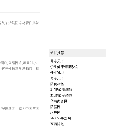
各类临沂消防器材管件批发
站长推荐
号令天下
的采编网络,每天24小
学生健康管理系统
，解释性报道角度独特，稿
佳和乳业
号令天下
防伪标签
315防伪码查询
315防伪码查询
华慧商务网
防骗网
地报道新闻，成为中国与国
珂玛网
565656手游网
西西随笔