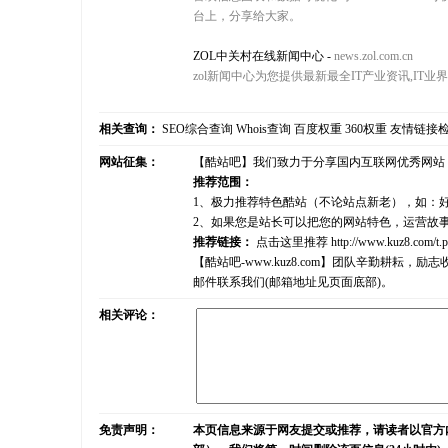
台上，分享给大家。
ZOL中关村在线新闻中心
-
news.zol.com.cn
zol新闻中心为您提供最新最全IT产业资讯,IT业
相关查询：
SEO综合查询
Whois查询
百度权重
360权重
友情链接
网站征集：
【酷站吧】我们致力于分享国内互联网优秀网站
推荐范围：
1、极力推荐特色酷站（不论站点新老），如：
2、如果您是站长可以把您的网站特色，运营故
推荐链接：
点击这里推荐
http://www.kuz8.com/t.
【酷站吧-www.kuz8.com】团队辛勤耕
邮件联系我们(邮箱地址见页面底部)。
相关评论：
免责声明：
本页信息来源于网友提交或推荐，请读者以官方