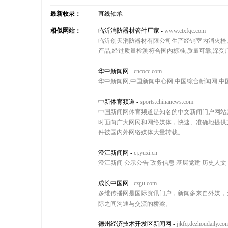
最新收录：
直线轴承
相似网站：
临沂消防器材管件厂家
-
www.ctxfqc.com
临沂创天消防器材有限公司生产经销室内消火栓
产品,经过质量检测符合国内标准,质量可靠,深受
华中新闻网
-
cncocc.com
华中新闻网,中国新闻中心网,中国综合新闻网,中
中新体育频道
-
sports.chinanews.com
中国新闻网体育频道是知名的中文新闻门户网站
时面向广大网民和网络媒体，快速、准确地提供
件被国内外网络媒体大量转载。
澄江新闻网
-
cj.yuxi.cn
澄江新闻 公示公告 政务信息 基层党建 历史人文
成长中国网
-
czgu.com
多维传播网是国际资讯门户，新闻多来自外媒，
际之间沟通与交流的桥梁。
德州经济技术开发区新闻网
-
jjkfq.dezhoudaily.co