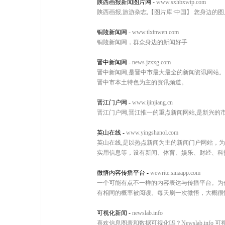
陕西画报新闻图片网
-
www.sxhbxwtp.com
陕西画报,旅游杂志,【图片库·中国】 您身边
铜陵新闻网
-
www.tlxinwen.com
铜陵新闻网，群众身边的新闻好手
晋中新闻网
-
news.jzxxg.com
晋中新闻网,是晋中市最大最全的新闻资讯网站。转
晋中市本土特色为主的资讯频道。
晋江门户网
-
www.ijinjiang.cn
晋江门户网,晋江惟一的重点新闻网站,是新兴的
英山在线
-
www.yingshanol.com
英山在线,是以热点新闻为主的新闻门户网站，
实用信息等，设有新闻、体育、娱乐、财经、科
微悟内容传播平台
-
wewrite.sinaapp.com
一个可能有点不一样的内容表达与传播平台。为
有相同的概率被阅读。每天刷一次微悟，大概很
可视化新闻
-
newslab.info
喜欢信息图表和数据可视化吗？Newslab.i