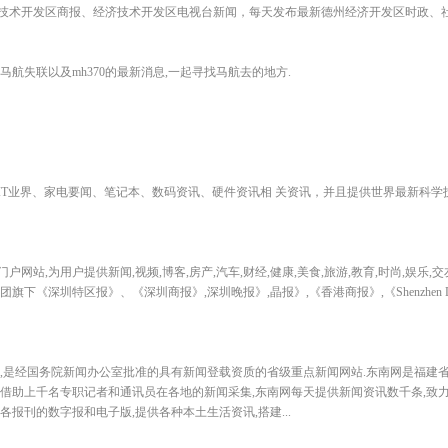
技术开发区商报、经济技术开发区电视台新闻，每天发布最新德州经济开发区时政、
航失联以及mh370的最新消息,一起寻找马航去的地方.
IT业界、家电要闻、笔记本、数码资讯、硬件资讯相 关资讯，并且提供世界最新科学
站,为用户提供新闻,视频,博客,房产,汽车,财经,健康,美食,旅游,教育,时尚,娱乐,交
下《深圳特区报》、《深圳商报》,深圳晚报》,晶报》,《香港商报》,《Shenzhen D
0月,是经国务院新闻办公室批准的具有新闻登载资质的省级重点新闻网站.东南网是福建
栏目.借助上千名专职记者和通讯员在各地的新闻采集,东南网每天提供新闻资讯数千条,致
报刊的数字报和电子版,提供各种本土生活资讯,搭建...