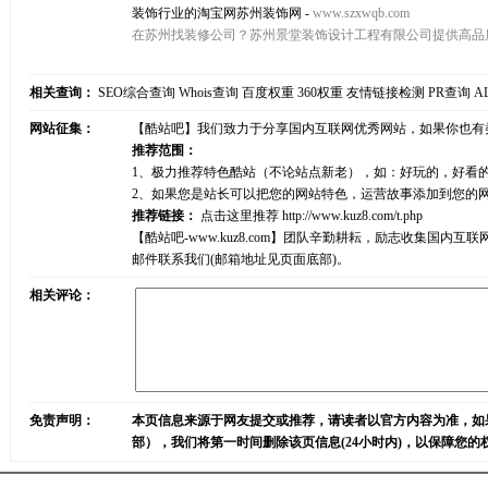
装饰行业的淘宝网苏州装饰网
-
www.szxwqb.com
在苏州找装修公司？苏州景堂装饰设计工程有限公司提供高品
相关查询：
SEO综合查询
Whois查询
百度权重
360权重
友情链接检测
PR查询
A
网站征集：
【酷站吧】我们致力于分享国内互联网优秀网站，如果你也有
推荐范围：
1、极力推荐特色酷站（不论站点新老），如：好玩的，好看
2、如果您是站长可以把您的网站特色，运营故事添加到您的
推荐链接：
点击这里推荐
http://www.kuz8.com/t.php
【酷站吧-www.kuz8.com】团队辛勤耕耘，励志收集
邮件联系我们(邮箱地址见页面底部)。
相关评论：
免责声明：
本页信息来源于网友提交或推荐，请读者以官方内容为准，如
部），我们将第一时间删除该页信息(24小时内)，以保障您的