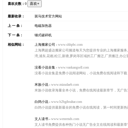
喜欢次数：
0
最新收录：
斑马技术官方网站
上 一 条：
电磁加热器
下 一 条：
锤式破碎机
相似网站：
上海搬家公司
-
www.shhpbc.com
上海腾超盛达搬家公司频道每天为您提供专业的上海搬家服务,相关
湾,浦东,花都,松江,新塘,萝岗等区域的工厂搬迁,厂房搬迁,
没看小说全集
-
www.vankangsell.com
没看小说全集是免费小说阅读网站，小说免费在线阅读和下载
米族小说
-
www.mizudaeb.com
米族小说收录海量全本小说，免费在线阅读最新章节，无广告
白鸽小说
-
www.b2bgibraltar.com
白鸽小说提供最新最全的免费小说在线阅读，第一时间更新热
文人读书
-
www.wenrends.com
文人读书免费提供各种热门小说无广告全文在线阅读和最新章