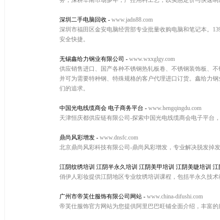
务，深耕华南市场多年，严控用料工艺，以实惠定价与快速响
深圳二手电脑回收
-
www.jadn88.com
深圳市福田区金安电脑经营部专业批量收购电脑和笔记本。139
安全快捷。
无锡鑫给力钢业有限公司
-
www.wxxglgy.com
供应销售进口、国产各种不锈钢热轧板卷、不锈钢装饰板、不锈
并可为需要特种钢、特殊规格的客户代理进口订货。鑫给力钢
们的追求。
中国光电线缆商会 电子商务平台
-
www.hengqingdu.com
天津恒庆都供应链有限公司-探索中国光电线缆商会电子平台
鼎尚风彩增发
-
www.dnsfc.com
北京鼎尚风彩科技有限公司-鼎尚风彩增发，专业解决脱发掉
江阴纹绣培训 江阴半永久培训 江阴美甲培训 江阴美睫培训 
俏伊人彩妆提供江阴地区专业纹绣培训课程，包括半永久技术
广州市帝芙仕服饰有限公司网站
-
www.china-difushi.com
帝芙仕服饰官方网站为您提供阿里巴巴旺铺全面介绍，丰富的