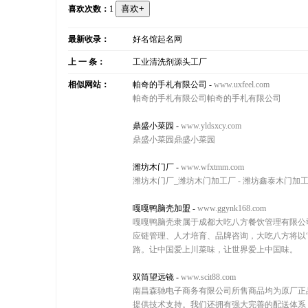
喜欢次数：
1
最新收录：
好名馆起名网
上 一 条：
工业清洗剂源头工厂
相似网站：
帕奇的手札有限公司
-
www.uxfeel.com
帕奇的手札有限公司帕奇的手札有限公司
鼎盛小菜园
-
www.yldsxcy.com
鼎盛小菜园鼎盛小菜园
潍坊木门厂
-
www.wfxtmm.com
潍坊木门厂_潍坊木门加工厂 - 潍坊鑫泰木门加工
嘎嘎鸭脑壳加盟
-
www.ggynk168.com
嘎嘎鸭脑壳隶属于成都大吃八方餐饮管理有限公
应链管理、人才培育、品牌咨询，大吃八方将以
路。让中国爱上川菜味，让世界爱上中国味。
双筒望远镜
-
www.scit88.com
南昌森驰电子商务有限公司所售商品均为原厂正
提供技术支持。我们还拥有强大完善的配送体系