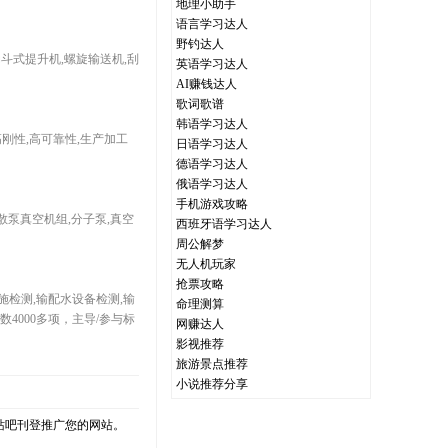
地理小助手
语言学习达人
野钓达人
动斗式提升机,螺旋输送机,刮
英语学习达人
AI赚钱达人
歌词歌谱
韩语学习达人
刚性,高可靠性,生产加工
日语学习达人
德语学习达人
俄语学习达人
手机游戏攻略
散泵真空机组,分子泵,真空
西班牙语学习达人
周公解梦
无人机玩家
抢票攻略
设施检测,输配水设备检测,输
命理测算
4000多项，主导/参与标
网赚达人
影视推荐
旅游景点推荐
小说推荐分享
站吧刊登推广您的网站。