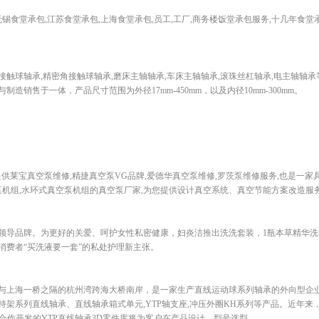
锡食堂承包,江苏食堂承包,上海食堂承包,员工,工厂,商务楼饭堂承包服务,十几年食堂
触球轴承,精密角接触球轴承,磨床主轴轴承,车床主轴轴承,滚珠丝杠轴承,电主轴轴
造销售于一体，产品尺寸范围为外径17mm-450mm，以及内径10mm-300mm。
com)提供莱宝真空泵维修,精捷真空泵VG品牌,爱德华真空泵维修,罗茨泵维修服务,也是一
泵机组,水环式真空泵机组的真空泵厂家,为您提供设计真空系统、真空节能方案改造服
理领导品牌。为更好的关爱、呵护女性私密健康，妇炎洁推出洗洗套装，1瓶本草精华洗
消费者“买洗液要一套”的私处护理新主张。
与上海一桥之隔的杭州湾跨海大桥南岸，是一家生产直线运动球系列轴承的外向型企业。
架系列直线轴承、直线轴承箱式单元,YTP轴支座,冲压外圈KH系列等产品。近年来
合作开发的YTP直线轴承3D零件库将为客户在产品设计，型号选型...