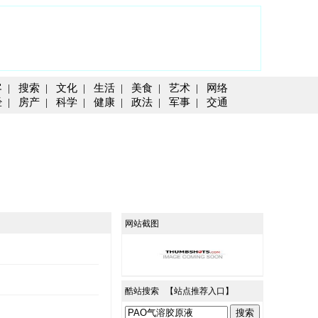
客
|
搜索
|
文化
|
生活
|
美食
|
艺术
|
网络
经
|
房产
|
科学
|
健康
|
政法
|
军事
|
交通
网站截图
酷站搜索 【
站点推荐入口
】