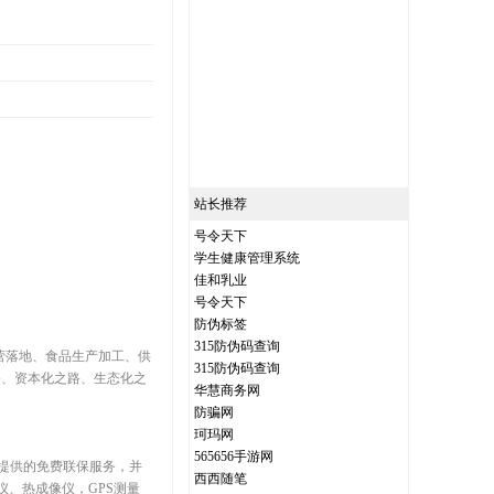
站长推荐
号令天下
学生健康管理系统
佳和乳业
号令天下
防伪标签
315防伪码查询
营落地、食品生产加工、供
315防伪码查询
路、资本化之路、生态化之
华慧商务网
防骗网
珂玛网
565656手游网
提供的免费联保服务，并
西西随笔
、热成像仪，GPS测量