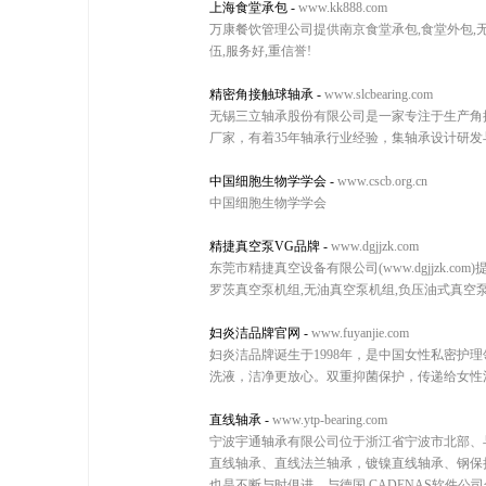
上海食堂承包
-
www.kk888.com
万康餐饮管理公司提供南京食堂承包,食堂外包,无
伍,服务好,重信誉!
精密角接触球轴承
-
www.slcbearing.com
无锡三立轴承股份有限公司是一家专注于生产角接
厂家，有着35年轴承行业经验，集轴承设计研发与制
中国细胞生物学学会
-
www.cscb.org.cn
中国细胞生物学学会
精捷真空泵VG品牌
-
www.dgjjzk.com
东莞市精捷真空设备有限公司(www.dgjjzk.
罗茨真空泵机组,无油真空泵机组,负压油式真空
妇炎洁品牌官网
-
www.fuyanjie.com
妇炎洁品牌诞生于1998年，是中国女性私密护
洗液，洁净更放心。双重抑菌保护，传递给女性
直线轴承
-
www.ytp-bearing.com
宁波宇通轴承有限公司位于浙江省宁波市北部、
直线轴承、直线法兰轴承，镀镍直线轴承、钢保持
也是不断与时俱进，与德国 CADENAS软件公司