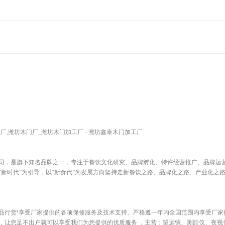
厂,潍坊木门厂_潍坊木门加工厂 - 潍坊鑫泰木门加工厂
司，是旗下知名品牌之一，专注于餐饮文化研究、品牌孵化、特许经营推广、品牌运
“新时代”为引导，以“新食代”为发展方向坚持走新餐饮之路、品牌化之路、产业化之
品行货!享受厂家提供的各项保修服务及技术支持。严格遵一年内全国范围内享受厂家
，让您足不出户就可以享受我们为您提供的优质服务 ，主营：望远镜、测距仪、夜视仪