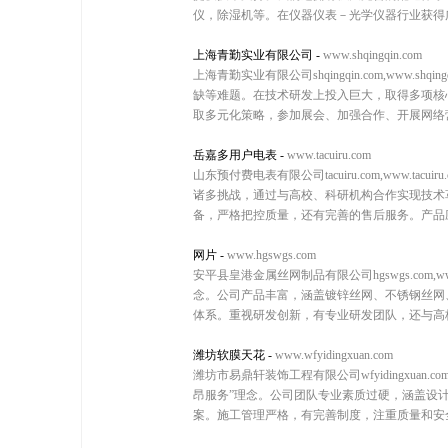
仪，除湿机等。在仪器仪表－光学仪器行业获得
上海青勤实业有限公司
-
www.shqingqin.com
上海青勤实业有限公司shqingqin.com,ww
缺等难题。在技术研发上投入巨大，取得多项核
取多元化策略，参加展会、加强合作、开展网络营
岳嘉多用户电表
-
www.tacuiru.com
山东预付费电表有限公司tacuiru.com,ww
诸多挑战，通过与高校、科研机构合作实现技术
备，严格把控质量，还有完善的售后服务。产品应
网片
-
www.hgswgs.com
安平县皇港金属丝网制品有限公司hgswgs.com
念。公司产品丰富，涵盖镀锌丝网、不锈钢丝网
体系。重视研发创新，有专业研发团队，还与高校
潍坊软膜天花
-
www.wfyidingxuan.com
潍坊市易鼎轩装饰工程有限公司wfyidingxuan.
昂服务”理念。公司团队专业素质过硬，涵盖设
案。施工管理严格，有完善制度，注重质量和安全