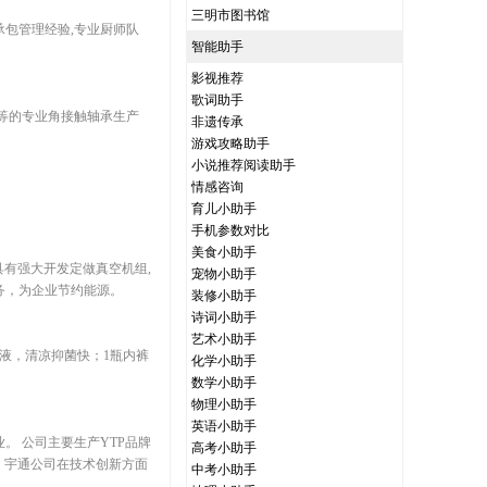
三明市图书馆
承包管理经验,专业厨师队
智能助手
影视推荐
歌词助手
承等的专业角接触轴承生产
非遗传承
游戏攻略助手
小说推荐阅读助手
情感咨询
育儿小助手
手机参数对比
美食小助手
家具有强大开发定做真空机组,
宠物小助手
务，为企业节约能源。
装修小助手
诗词小助手
艺术小助手
液，清凉抑菌快；1瓶内裤
化学小助手
数学小助手
物理小助手
英语小助手
 公司主要生产YTP品牌
高考小助手
，宇通公司在技术创新方面
中考小助手