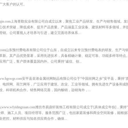
广大客户的认可。
w.shqingqin.com上海青勤实业有限公司自成立以来，聚焦工业产品研发、生产与销售领
心技术突破，降低成本、提升产品质量。产品涵盖工业设备、建筑材料等多领域，并
销。公司重视人才培养与引进，建立完善培养体系...
w.tacuiru.com山东预付费电表有限公司位于山东，自成立以来专注预付费电表的研发、生
革新。其产品优势显著，采用先进技术，具备精确计量、稳定可靠、功能多样等特点
用广泛，客户群体覆盖国内外。公司秉持‘诚信、创...
,www.hgswgs.com安平县皇港金属丝网制品有限公司位于“中国丝网之乡”安平县，秉持
、电焊网、荷兰网等，广泛应用于建筑、农业、工业等领域。拥有先进生产设备和成
、科研机构合作。销售网络完善，国内畅销，远销海外，...
com,www.wfyidingxuan.com潍坊市易鼎轩装饰工程有限公司成立于[具体成立年份]
计师、施工人员、项目经理等。服务范围广泛，包括家庭装修和商业空间装修，能根据
把控。材料供应与知名供应商合作，确保...