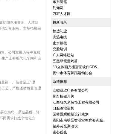
东东随笔
刊知网
万家人才网
域。发展初期克服资金、人才短
最新收录
提供定制服务。市场拓展采
怡达礼业
测温电缆
止水钢板
变脸培训
产与销售。公司发展历程中克服
广东网络建站
。生产上有现代化车间和设
五黑绿壳蛋鸡苗
3D立体画光栅变画软件GDS...
扬中市体育舞蹈运动协会
系统推荐
“质量第一、信誉至上”理
熟工艺，严格遵循质量管理
安徽源欣印务有限公司
带灯按钮开关
江西省久米装饰工程有限公司
口服液灌装机
，秉持“易心为您，鼎造品质，轩
园林景观雕塑设计规划
不同需求打造个性化方
贵阳市南明区智明堂教育咨询服...
紫外荧光测油仪
素心丝弦