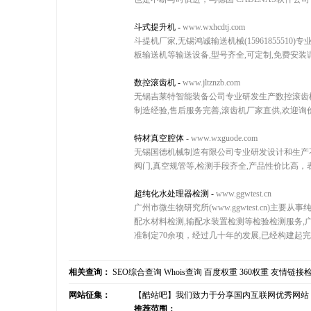
斗式提升机
-
www.wxhcdtj.com
斗提机厂家,无锡鸿诚输送机械(1596185551
板输送机等输送设备,型号齐全,可定制,免费安装调
数控滚齿机
-
www.jltznzb.com
无锡吉莱特智能装备公司专业研发生产数控滚齿机,
制造经验,售后服务完善,滚齿机厂家直供,欢迎询价
特材真空腔体
-
www.wxguode.com
无锡国德机械制造有限公司专业研发设计和生产不
阀门,真空规管等,检测手段齐全,产品性价比高，
超纯化水处理器检测
-
www.ggwtest.cn
广州市微生物研究所(www.ggwtest.cn)
配水材料检测,输配水装置检测等检验检测服务,广
准制定70余项，经过几十年的发展,已经构建起完备
相关查询：
SEO综合查询
Whois查询
百度权重
360权重
友情链接
网站征集：
【酷站吧】我们致力于分享国内互联网优秀网站
推荐范围：