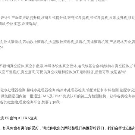
0)专业设计生产垂直振动提升机,板链斗式提升机,环链式斗提机,带式斗提机,皮带提升机,移
试,价格实惠,欢迎选购!
卧式滚齿机,四轴数控滚齿机,大型数控滚齿机,插齿机,高速滚齿机等,产品规格齐全,高
!
锈钢真空腔体,真空扩散泵,半导体设备真空腔体,哈氏镍基合金/纯镍特材真空腔体,扩
表面平整度好,真空度高,可提供真空模组和腔体加工定制服务,质量可靠,欢迎咨询!
主要从事纯化水处理器检测,超纯水处理器检测,纯净水处理器检测,输配水防护材料检测,输配水
微集团是国内第一批通过CMA及CNAS资质认可的第三方检测机构，获得各类检测参数
的微生物,理化检测平台,想要了解我...
检测
PR查询
ALEXA查询
，如果你也有类似的爱好，请把你收集的网站整理归类推荐给我们，我们会择优在酷