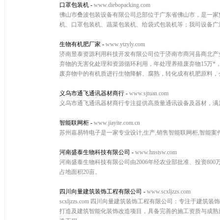
口罩包装机
-
www.diebopacking.com
佛山市叠波包装设备有限公司总部位于广东省佛山市，是一家
机、口罩包装机、蔬菜包装机、给袋式包装机等；我司设备广
生物有机肥厂家
-
www.ytzyly.com
济南昱泰资源利用科技开发有限公司位于济南市商河县商北产业
弃物的无害化处理和资源循环利用，年处理养殖废弃物15万*
废弃物中的有机质进行生物降解、腐熟，转化成有机肥原料，公
义乌市通飞通讯器材商行
-
www.sjtuan.com
义乌市通飞通讯器材商行专注提供高质量通讯设备及器材，满
智能联网柜
-
www.jiayite.com.cn
苏州嘉易特电子是一家专业设计,生产,销售智能联网柜,智能案件
河南盛泰生物科技有限公司
-
www.hnstsw.com
河南盛泰生物科技有限公司由2006年经农业部批准、投资80
占地面积20亩。
四川向量建筑装饰工程有限公司
-
www.scxljzzs.com
scxljzzs.com 四川向量建筑装饰工程有限公司：专注
打造及建筑智能化装饰改造项目，具备完善的施工资质与成熟