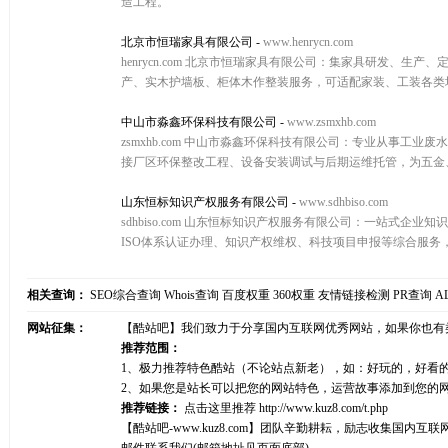
造工程。
北京市恒瑞家具有限公司
-
www.henrycn.com
henrycn.com 北京市恒瑞家具有限公司：集家具研发
产、实木护墙板、柜体木作整装服务，可适配家装、工装各类
中山市淼鑫环保科技有限公司
-
www.zsmxhb.com
zsmxhb.com 中山市淼鑫环保科技有限公司：专业从事
接厂区环保整改工程、设备安装调试与后期运维托管，为五金
山东恒标知识产权服务有限公司
-
www.sdhbiso.com
sdhbiso.com 山东恒标知识产权服务有限公司：一站
ISO体系认证办理、知识产权维权、科技项目申报等综合服
相关查询：
SEO综合查询
Whois查询
百度权重
360权重
友情链接检测
PR查询
A
网站征集：
【酷站吧】我们致力于分享国内互联网优秀网站，如果你也有
推荐范围：
1、极力推荐特色酷站（不论站点新老），如：好玩的，好看
2、如果您是站长可以把您的网站特色，运营故事添加到您的
推荐链接：
点击这里推荐
http://www.kuz8.com/t.php
【酷站吧-www.kuz8.com】团队辛勤耕耘，励志收集