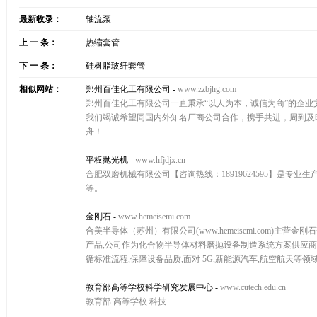
最新收录：
轴流泵
上 一 条：
热缩套管
下 一 条：
硅树脂玻纤套管
相似网站：
郑州百佳化工有限公司
-
www.zzbjhg.com
郑州百佳化工有限公司一直秉承“以人为本，诚信为商”的企业
我们竭诚希望同国内外知名厂商公司合作，携手共进，周到及
舟！
平板抛光机
-
www.hfjdjx.cn
合肥双磨机械有限公司【咨询热线：18919624595】是
等。
金刚石
-
www.hemeisemi.com
合美半导体（苏州）有限公司(www.hemeisemi.com)
产品,公司作为化合物半导体材料磨抛设备制造系统方案供应商
循标准流程,保障设备品质,面对 5G,新能源汽车,航空航天等
教育部高等学校科学研究发展中心
-
www.cutech.edu.cn
教育部 高等学校 科技