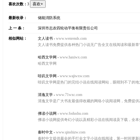
喜欢次数：
3
最新收录：
储能消防系统
上 一 条：
深圳市志农四轮动平衡有限责任公司
相似网站：
文人读书
-
www.wenrends.com
文人读书免费提供各种热门小说无广告全文在线阅读和最新章
哈西文学网
-
www.haxiwx.com
哈西文学网
哇叽文学网
-
www.wajiwxw.com
哇叽文学网是热门的完结小说在线阅读网站，眼睛到不了的地
清逸文学
-
www.71wxc.com
清逸文学是广大书友最值得收藏的网络小说阅读网，免费提供
佛读小说网
-
www.fodushu.com
佛读小说网提供奇幻小说以及精彩小说在线阅读及下载，全本
秦时中文
-
www.qinshizw.com
秦时中文提供最全的手打全文字小说在线阅读，第一时间更新