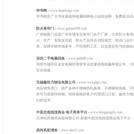
华书阁
-
www.huashuge.com
华书阁是广大书友最值得收藏的网络小说阅读网，免费提供高
防火卷帘门
-
www.gzjum168.com
广州锦新门业是广州本地专业卷帘门生产厂家，主营防火卷帘
计、生产、安装全流程，防火产品符合消防规范，电动门运行
务，深耕华南市场多年，严控用料工艺，以实惠定价与快速响
深圳二手电脑回收
-
www.jadn88.com
深圳市福田区金安电脑经营部专业批量收购电脑和笔记本。139
安全快捷。
无锡鑫给力钢业有限公司
-
www.wxxglgy.com
供应销售进口、国产各种不锈钢热轧板卷、不锈钢装饰板、不锈
并可为需要特种钢、特殊规格的客户代理进口订货。鑫给力钢
们的追求。
中国光电线缆商会 电子商务平台
-
www.hengqingdu.com
天津恒庆都供应链有限公司-探索中国光电线缆商会电子平台
鼎尚风彩增发
-
www.dnsfc.com