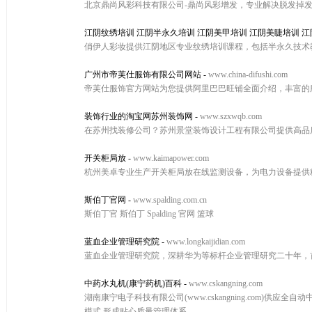
北京鼎尚风彩科技有限公司-鼎尚风彩增发，专业解决脱发掉
江阴纹绣培训 江阴半永久培训 江阴美甲培训 江阴美睫培训 
俏伊人彩妆提供江阴地区专业纹绣培训课程，包括半永久技术
广州市帝芙仕服饰有限公司网站
-
www.china-difushi.com
帝芙仕服饰官方网站为您提供阿里巴巴旺铺全面介绍，丰富的
装饰行业的淘宝网苏州装饰网
-
www.szxwqb.com
在苏州找装修公司？苏州景堂装饰设计工程有限公司提供高品
开关柜局放
-
www.kaimapower.com
杭州美卓专业生产开关柜局放在线监测设备，为电力设备提供
斯伯丁官网
-
www.spalding.com.cn
斯伯丁官 斯伯丁 Spalding 官网 篮球
蓝血企业管理研究院
-
www.longkaijidian.com
蓝血企业管理研究院，深耕华为等标杆企业管理研究二十年，
中药水丸机(康宁药机)百科
-
www.cskangning.com
湖南康宁电子科技有限公司(www.cskangning.com)
模式,形成贴心质量管理体系