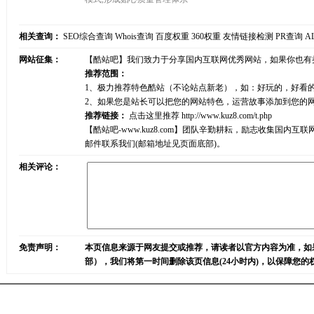
相关查询：
SEO综合查询
Whois查询
百度权重
360权重
友情链接检测
PR查询
A
网站征集：
【酷站吧】我们致力于分享国内互联网优秀网站，如果你也有
推荐范围：
1、极力推荐特色酷站（不论站点新老），如：好玩的，好看
2、如果您是站长可以把您的网站特色，运营故事添加到您的
推荐链接：
点击这里推荐
http://www.kuz8.com/t.php
【酷站吧-www.kuz8.com】团队辛勤耕耘，励志收集
邮件联系我们(邮箱地址见页面底部)。
相关评论：
免责声明：
本页信息来源于网友提交或推荐，请读者以官方内容为准，如
部），我们将第一时间删除该页信息(24小时内)，以保障您的