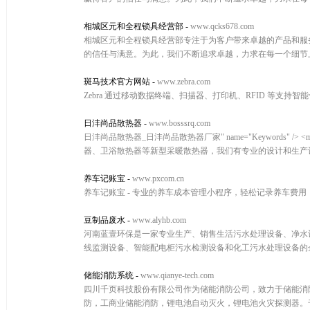
相城区元和全程锁具经营部
-
www.qcks678.com
相城区元和全程锁具经营部专注于为客户带来卓越的产品和服
的信任与满意。为此，我们不断追求卓越，力求在每一个细节
斑马技术官方网站
-
www.zebra.com
Zebra 通过移动数据终端、扫描器、打印机、RFID 等支
日沣尚品散热器
-
www.bosssrq.com
日沣尚品散热器_日沣尚品散热器厂家" name="Keywords" 
器、卫浴散热器等新型采暖散热器，我们有专业的设计和生产
养车记账宝
-
www.pxcom.cn
养车记账宝 - 专业的养车成本管理小程序，轻松记录养车费
豆制品废水
-
www.alyhb.com
河南蓝壹环保是一家专业生产、销售生活污水处理设备、净水
线监测设备、智能配电柜污水检测设备和化工污水处理设备的
储能消防系统
-
www.qianye-tech.com
四川千页科技股份有限公司作为储能消防公司，致力于储能消防
防，工商业储能消防，锂电池自动灭火，锂电池火灾探测器。