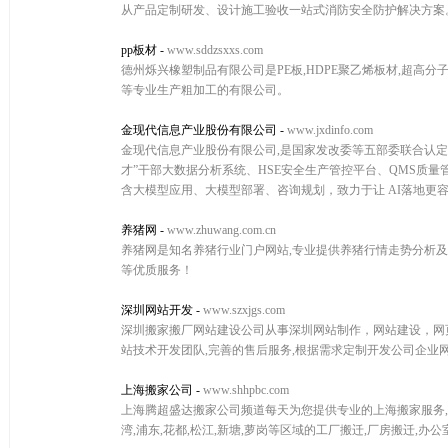
从产品定制研发、设计施工验收一站式消防安全防护解决方案。服务热
pp板材
-
www.sddzsxxs.com
德州烁兴橡塑制品有限公司是PE板,HDPE聚乙烯板材,超高分子
等专业生产粗加工的有限公司。
金现代信息产业股份有限公司
-
www.jxdinfo.com
金现代信息产业股份有限公司,是国家发改委等五部委联合认定的
才”干部大数据分析系统、HSE安全生产管控平台、QMS质
含大模型应用、大模型部署、咨询规划，致力于让 AI落地更
养猪网
-
www.zhuwang.com.cn
养猪网是知名养猪行业门户网站,专业提供养猪行情走势分析及预
等优质服务！
深圳网站开发
-
www.szxjgs.com
深圳搬家搬厂网站建设公司从事深圳网站制作，网站建设，网
站技术开发团队,完善的售后服务,根据需求定制开发公司企业
上海搬家公司
-
www.shhpbc.com
上海腾超盛达搬家公司频道每天为您提供专业的上海搬家服务,相关
湾,浦东,花都,松江,新塘,萝岗等区域的工厂搬迁,厂房搬迁,