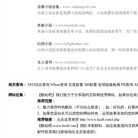
没看小说全集
-
www.vankangsell.com
没看小说全集是免费小说阅读网站，小说免费在线阅读和下载
米族小说
-
www.mizudaeb.com
米族小说收录海量全本小说，免费在线阅读最新章节，无广告
白鸽小说
-
www.b2bgibraltar.com
白鸽小说提供最新最全的免费小说在线阅读，第一时间更新热
文人读书
-
www.wenrends.com
文人读书免费提供各种热门小说无广告全文在线阅读和最新章
相关查询：
SEO综合查询
Whois查询
百度权重
360权重
友情链接检测
PR查询
A
网站征集：
【酷站吧】我们致力于分享国内互联网优秀网站，如果你也有
推荐范围：
1、极力推荐特色酷站（不论站点新老），如：好玩的，好看
2、如果您是站长可以把您的网站特色，运营故事添加到您的
推荐链接：
点击这里推荐
http://www.kuz8.com/t.php
【酷站吧-www.kuz8.com】团队辛勤耕耘，励志收集
邮件联系我们(邮箱地址见页面底部)。