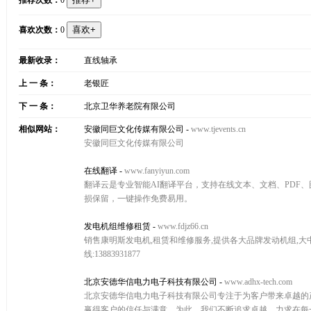
推荐次数：
0
喜欢次数：
0
最新收录：
直线轴承
上 一 条：
老银匠
下 一 条：
北京卫华养老院有限公司
相似网站：
安徽同巨文化传媒有限公司
-
www.tjevents.cn
安徽同巨文化传媒有限公司
在线翻译
-
www.fanyiyun.com
翻译云是专业智能AI翻译平台，支持在线文本、文档、PDF
损保留，一键操作免费易用。
发电机组维修租赁
-
www.fdjz66.cn
销售康明斯发电机,租赁和维修服务,提供各大品牌发动机组,大中
线:13883931877
北京安德华信电力电子科技有限公司
-
www.adhx-tech.com
北京安德华信电力电子科技有限公司专注于为客户带来卓越的
赢得客户的信任与满意。为此，我们不断追求卓越，力求在每