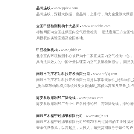
品牌连线
-
www.pplxw.com
品牌连线，深耕大数据，查品牌，上排行，助力企业做大做强
全国甲醛检测机构十大品牌
-
www.unitelabs.com
标检网面向全国提供室内空气质量检测， 是法定第三方全国性
局授权的实验室遍及全国各地。
甲醛检测机构
-
www.gblab.cn
北京室内环境检测中心被评为十二家正规室内空气检测中心， 
具有法律效力的中国计量认证室内空气质量检测报告， 因品
南通市飞宇石油科技开发有限公司
-
www.ntfykj.com
南通市飞宇石油科技开发有限公司是从事常规物性_特殊物性_高
_泡沫驱等物理模拟系统以及火烧油层_高低温高压反应釜_油气水
海安县欣顺制线厂涤纶线
-
www.jsxszx.com
海安县欣顺制线厂专业生产各种涤纶线，高强涤纶线，涤纶缝纫线，
南通三木精密过滤纸有限公司
-
www.smglz.net
南通三木精密过滤纸有限公司经营ZS系列过滤纸的工业过滤
秉承优良作风，以高起点，大投入，短交货期服务于每位客户，热烈