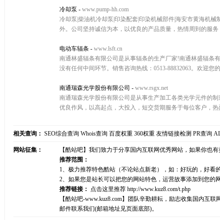
冷却泵
-
www.pump-hh.com
冷却泵|柴油机冷却泵|印染配套|印染机械部件|海安市黄海
外。公司坚持诚信为本，以优良的产品质量，热情周到的服务，咨询电
电动车辐条
-
www.lsft.cn
南通林盛辐条有限公司是从事辐条的生产厂家!南通林盛辐条
没有任何中间环节。销售咨询热线：0513-88832063。欢迎您
南通瑞森光学股份有限公司
-
www.rsgx.net
南通瑞森光学股份有限公司是从事生产加工各类光学元件的制
优良作风，以高起点，大投入，短交货期服务于每位客户，热烈欢迎
相关查询：
SEO综合查询
Whois查询
百度权重
360权重
友情链接检测
PR查询
A
网站征集：
【酷站吧】我们致力于分享国内互联网优秀网站，如果你也有
推荐范围：
1、极力推荐特色酷站（不论站点新老），如：好玩的，好看
2、如果您是站长可以把您的网站特色，运营故事添加到您的
推荐链接：
点击这里推荐
http://www.kuz8.com/t.php
【酷站吧-www.kuz8.com】团队辛勤耕耘，励志收集
邮件联系我们(邮箱地址见页面底部)。