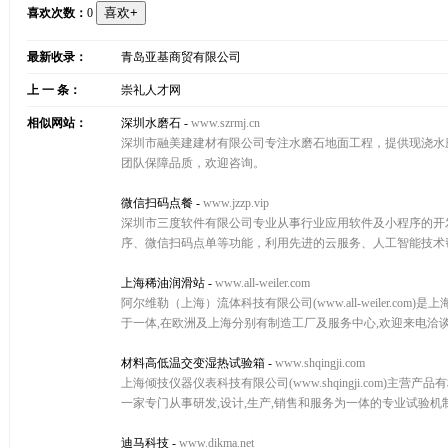
喜欢次数：
0
最新收录：
青岛亚基商贸有限公司
上 一 条：
崇礼人才网
相似网站：
深圳水磨石
-
www.szrmj.cn
深圳市融美建建材有限公司专注水磨石地面工程，提供现浇水
团队保障品质，欢迎咨询。
微信扫码点餐
-
www.jzzp.vip
深圳市三度软件有限公司专业从事行业应用软件及小程序的开发
序、微信扫码点单等功能，利用先进的云服务、人工智能技术
上海稀油润滑站
-
www.all-weiler.com
阿尔维勒（上海）流体科技有限公司(www.all-weiler.com)
于一体,在欧洲及上海分别有制造工厂及服务中心,欢迎来电洽
材料高低温交变湿热试验箱
-
www.shqingji.com
上海倾技仪器仪表科技有限公司(www.shqingji.com)
一家专门从事研发,设计,生产,销售和服务为一体的专业试验机
迪马科技
-
www.dikma.net