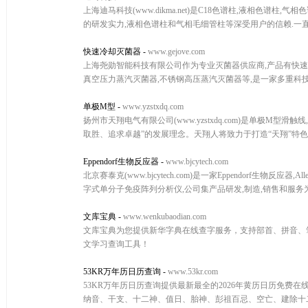
上海迪马科技(www.dikma.net)是C18色谱柱,液相色
的研发实力,液相色谱柱和气相毛细管柱等深受用户的信赖.一
快速冷却灭菌器
-
www.gejove.com
上海尧勋智能科技有限公司作为专业灭菌器供应商,产品有快速
真空压力蒸汽灭菌器,不锈钢高压蒸汽灭菌器等,是一家多重科技
单极M型
-
www.yzstxdq.com
扬州市天翔电气有限公司(www.yzstxdq.com)是单极M
取胜、追求卓越”的发展理念。天翔人将致力于打造“天翔”特
Eppendorf生物反应器
-
www.bjcytech.com
北京赛泰克(www.bjcytech.com)是一家Eppendorf生物反应器
字式单分子免疫阵列分析仪,公司集产品研发,制造,销售和服务
文库宝典
-
www.wenkubaodian.com
文库宝典为您提供新华字典在线查字服务，支持部首、拼音、
文学习查询工具！
53KR万年历日历查询
-
www.53kr.com
53KR万年历日历查询提供最新最全的2026年黄历日历免费
纳音、干支、十二神、值日、胎神、彭祖百忌、空亡、建除十