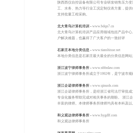
陕西西仪自控设备有限公司专业研发销售压力变
工、水务、热力等行业工况定制仪表方案，提供
支持批量工程采购。
北大青鸟计算机培训
-
www.bdqn7.cn
北大青鸟计算机培训产品应用领域包括产品中心
户解决难题，也赢得了广大客户的一致好评
石家庄本地分类信息
-
www.tianshixue.net
本地分类信息是石家庄最大最全的分类信息网站
浙江波宁律师事务所
-
www.nbbnlaw.com
浙江波宁律师事务所成立于1992年，是宁波市
浙江企诺律师事务所
-
www.qinuols.com
浙江企诺律师事务所，是经浙江省司法厅审批成
专业化服务帮助完成对相关事务的期盼。 浙江
丰富的律师。本律师事务所律师均具有本科及以
和义观达律师事务所
-
www.hygdlf.com
和义观达律师事务所