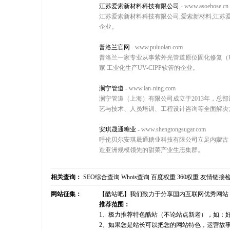
江苏爱索新材料科技有限公司
-
www.asoehose.cn
江苏爱索新材料科技有限公司,爱索新材料,江苏
企业。
普洛兰官网
-
www.puluolan.com
普洛兰一家专业从事紫外光管道原位固化修复（UV
家 工业化生产UV-CIPP软管的企业。
澜宁管道
-
www.lan-ning.com
澜宁管道（上海）有限公司成立于2013年，总
艺与技术、人员培训、工程设计咨询等全面解决
安琪晟通糖业
-
www.shengtongsugar.com
呼伦贝尔安琪晟通糖业科技有限公司立足内蒙古，
造亚洲规模领先的甜菜产业生态集群。
相关查询：
SEO综合查询
Whois查询
百度权重
360权重
友情链接
网站征集：
【酷站吧】我们致力于分享国内互联网优秀网站
推荐范围：
1、极力推荐特色酷站（不论站点新老），如：
2、如果您是站长可以把您的网站特色，运营故