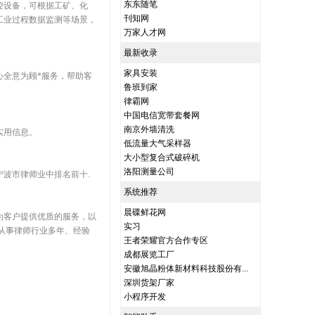
东东随笔
控设备，可根据工矿、化
刊知网
工业过程数据监测等场景，
万家人才网
最新收录
家具安装
全意为顾*服务，帮助客
鲁班到家
律霸网
中国电信宽带套餐网
南京外墙清洗
实用信息。
低流量大气采样器
大小型复合式破碎机
洛阳测量公司
宁波市律师业中排名前十.
系统推荐
晨碟鲜花网
为客户提供优质的服务，以
实习
从事律师行业多年、经验
王者荣耀官方合作专区
成都展览工厂
安徽旭晶粉体新材料科技股份有...
深圳货架厂家
小程序开发