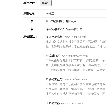
喜欢次数：
0
最新收录：
淘铺王
上 一 条：
台州市盈洲建设有限公司
下 一 条：
连云港惠永汽车贸易有限公司
相似网站：
深圳冷柜冰柜
-
www.blfchina.com
深圳市冰立方制冷设备有限公司主营冷柜，蛋糕
柜、制冷展示柜系列，专业稳固的品质、个性化的解决
合成树脂瓦
-
www.xingfawaye.com
广东佛山星发瓦业树脂瓦厂家，始于2005年，
队，具有良好的软硬件设施设备，设备先进、工
污、抗酸碱腐蚀、抗风防震、防火绝缘、安装简便
不锈钢工业管
-
www.cn-hensun.cn
恒合信管业是专注于高端不锈钢管道领域的专业
交换器用不锈钢管、食品和化学工业用不锈钢管
业配管生产基地和不锈钢管件生产基地及多个配
压力变送器
-
www.sxxyyb.com