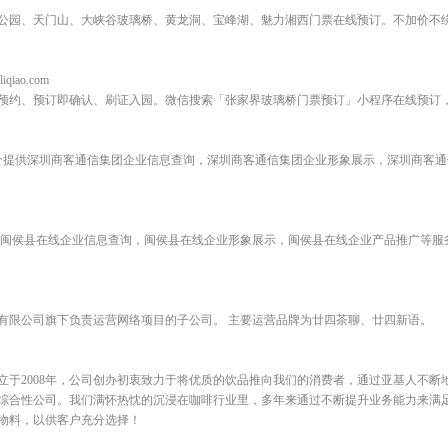
林公园、天门山、大峡谷玻璃桥、黄龙洞、宝峰湖、魅力湘西门票在线预订。不加价不绕
iqiao.com
预约、预订即确认、刷证入园。微信搜索「张家界玻璃桥门票预订」小程序在线预订
.cn是一个提供深圳商客通信集团企业信息查询，深圳商客通信集团企业形象展示，深圳商
cn是一个提供闽侯县在线企业信息查询，闽侯县在线企业形象展示，闽侯县在线企业产品推广
理有限公司旗下负责运营网络项目的子公司。 主要运营品牌为廿四茶聊、廿四新语。
立于2008年，公司创办初衷致力于将优质的饮品推向我们的消费者，通过亚基人不断
综合性公司。我们满怀热忱的沉浸在咖啡行业里，多年来通过不断提升业务能力来满
物料，以供客户充分选择！