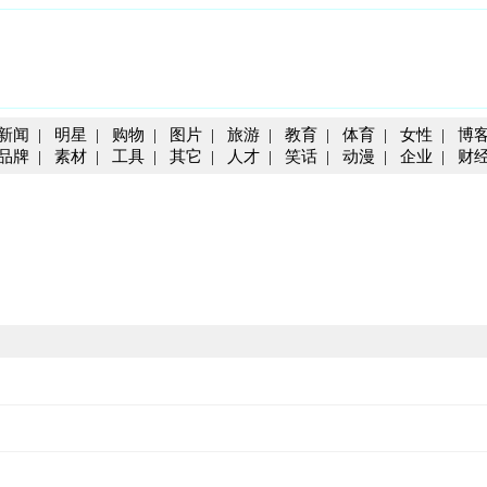
新闻
|
明星
|
购物
|
图片
|
旅游
|
教育
|
体育
|
女性
|
博
品牌
|
素材
|
工具
|
其它
|
人才
|
笑话
|
动漫
|
企业
|
财