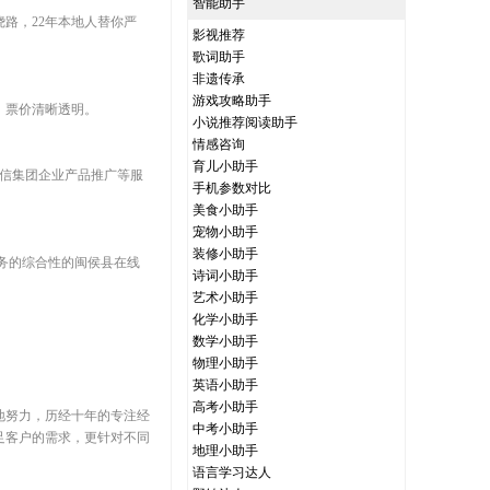
智能助手
路，22年本地人替你严
影视推荐
歌词助手
非遗传承
游戏攻略助手
，票价清晰透明。
小说推荐阅读助手
情感咨询
育儿小助手
客通信集团企业产品推广等服
手机参数对比
美食小助手
宠物小助手
装修小助手
等服务的综合性的闽侯县在线
诗词小助手
艺术小助手
化学小助手
数学小助手
物理小助手
英语小助手
高考小助手
地努力，历经十年的专注经
中考小助手
足客户的需求，更针对不同
地理小助手
语言学习达人