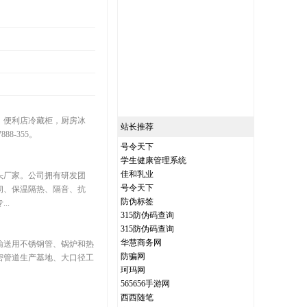
，便利店冷藏柜，厨房冰
站长推荐
8-355。
号令天下
学生健康管理系统
佳和乳业
头厂家。公司拥有研发团
号令天下
韧、保温隔热、隔音、抗
防伪标签
..
315防伪码查询
315防伪码查询
华慧商务网
输送用不锈钢管、锅炉和热
防骗网
密管道生产基地、大口径工
珂玛网
565656手游网
西西随笔