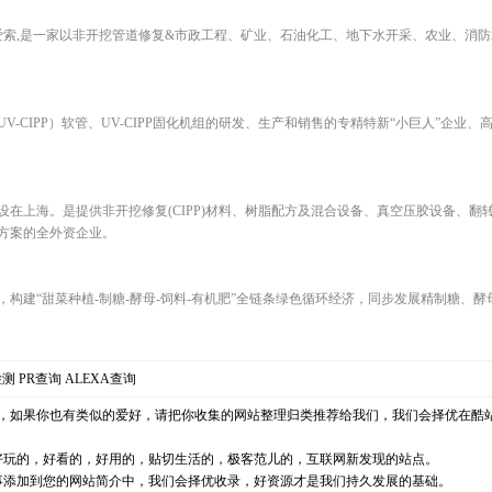
爱索,是一家以非开挖管道修复&市政工程、矿业、石油化工、地下水开采、农业、消
-CIPP）软管、UV-CIPP固化机组的研发、生产和销售的专精特新“小巨人”企业
部设在上海。是提供非开挖修复(CIPP)材料、树脂配方及混合设备、真空压胶设备、
方案的全外资企业。
构建“甜菜种植-制糖-酵母-饲料-有机肥”全链条绿色循环经济，同步发展精制糖、
检测
PR查询
ALEXA查询
，如果你也有类似的爱好，请把你收集的网站整理归类推荐给我们，我们会择优在酷
好玩的，好看的，好用的，贴切生活的，极客范儿的，互联网新发现的站点。
事添加到您的网站简介中，我们会择优收录，好资源才是我们持久发展的基础。