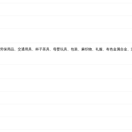
t经营范围含:运输、劳保用品、交通用具、杯子茶具、母婴玩具、包装、麻织物、礼服、有色金属合