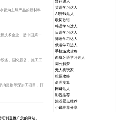
野钓达人
英语学习达人
防水管为主导产品的新材料
AI赚钱达人
歌词歌谱
韩语学习达人
日语学习达人
、高新技术企业，是中国第一
德语学习达人
俄语学习达人
手机游戏攻略
西班牙语学习达人
翻转设备、固化设备、施工工
周公解梦
无人机玩家
抢票攻略
命理测算
酵母抽提物等深加工项目，打
网赚达人
影视推荐
旅游景点推荐
小说推荐分享
站吧刊登推广您的网站。