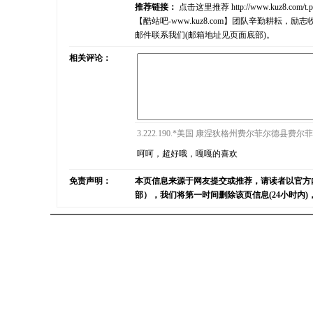
推荐链接：
点击这里推荐
http://www.kuz8.com/t.
【酷站吧-www.kuz8.com】团队辛勤耕
邮件联系我们(邮箱地址见页面底部)。
相关评论：
3.222.190.*美国 康涅狄格州费尔菲尔德县费尔菲尔德
呵呵，超好哦，嘎嘎的喜欢
免责声明：
本页信息来源于网友提交或推荐，请读者以官方
部），我们将第一时间删除该页信息(24小时内