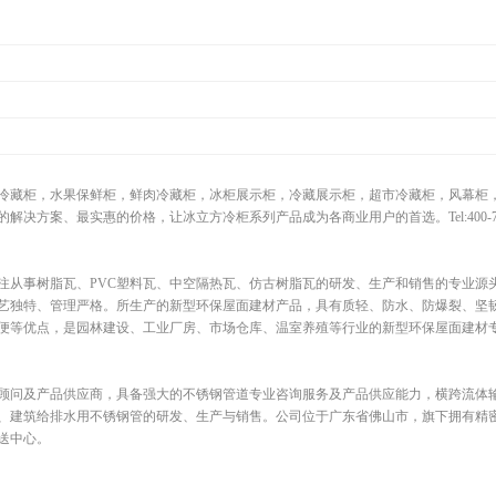
冷藏柜，水果保鲜柜，鲜肉冷藏柜，冰柜展示柜，冷藏展示柜，超市冷藏柜，风幕柜
方案、最实惠的价格，让冰立方冷柜系列产品成为各商业用户的首选。Tel:400-788
专注从事树脂瓦、PVC塑料瓦、中空隔热瓦、仿古树脂瓦的研发、生产和销售的专业源
艺独特、管理严格。所生产的新型环保屋面建材产品，具有质轻、防水、防爆裂、坚
等优点，是园林建设、工业厂房、市场仓库、温室养殖等行业的新型环保屋面建材专.
顾问及产品供应商，具备强大的不锈钢管道专业咨询服务及产品供应能力，横跨流体
、建筑给排水用不锈钢管的研发、生产与销售。公司位于广东省佛山市，旗下拥有精
送中心。