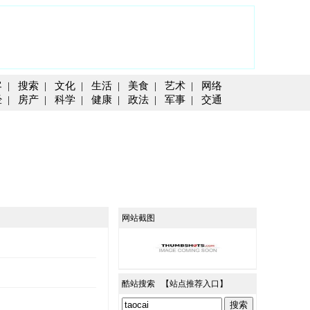
客
|
搜索
|
文化
|
生活
|
美食
|
艺术
|
网络
经
|
房产
|
科学
|
健康
|
政法
|
军事
|
交通
网站截图
酷站搜索 【
站点推荐入口
】