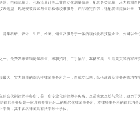
送器、电磁流量计、孔板流量计等工业自动化测量仪表，配套各类流量、压力检测自
仪表选型、现场安装调试与售后检修校准服务，产品稳定性强，适配管道流体计量、
。是集科研、设计、生产、检测、销售及服务于一体的现代化科技型企业。公司以全心
之一。免费发布查询房屋租售、求职招聘、二手物品、车辆买卖、生活黄页等石家庄
规模最大、实力雄厚的综合性律师事务所之一，自成立以来，队伍建设及业务创收均在
立的合伙制律师事务所，是一所专业化的律师事务所。企诺寓意企盼与承诺，致力于
企诺律师事务所是一家具有专业化分工的现代化律师事务所。本律师事务所的律师均是
上学历，其中多名律师具有法学硕士学位。