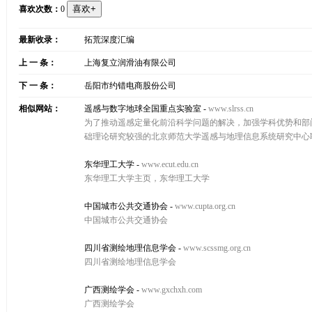
喜欢次数：
0
最新收录：
拓荒深度汇编
上 一 条：
上海复立润滑油有限公司
下 一 条：
岳阳市约错电商股份公司
相似网站：
遥感与数字地球全国重点实验室
-
www.slrss.cn
为了推动遥感定量化前沿科学问题的解决，加强学科优势和部门优
础理论研究较强的北京师范大学遥感与地理信息系统研究中心
东华理工大学
-
www.ecut.edu.cn
东华理工大学主页，东华理工大学
中国城市公共交通协会
-
www.cupta.org.cn
中国城市公共交通协会
四川省测绘地理信息学会
-
www.scssmg.org.cn
四川省测绘地理信息学会
广西测绘学会
-
www.gxchxh.com
广西测绘学会