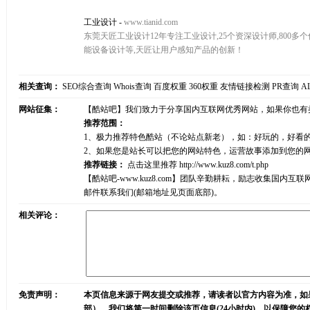
工业设计
-
www.tianid.com
东莞天匠工业设计12年专注工业设计,25个资深设计师,800多
能设备设计等,天匠让用户感知产品的创新！
相关查询：
SEO综合查询
Whois查询
百度权重
360权重
友情链接检测
PR查询
A
网站征集：
【酷站吧】我们致力于分享国内互联网优秀网站，如果你也有
推荐范围：
1、极力推荐特色酷站（不论站点新老），如：好玩的，好看
2、如果您是站长可以把您的网站特色，运营故事添加到您的
推荐链接：
点击这里推荐
http://www.kuz8.com/t.php
【酷站吧-www.kuz8.com】团队辛勤耕耘，励志收集
邮件联系我们(邮箱地址见页面底部)。
相关评论：
免责声明：
本页信息来源于网友提交或推荐，请读者以官方内容为准，如
部），我们将第一时间删除该页信息(24小时内)，以保障您的