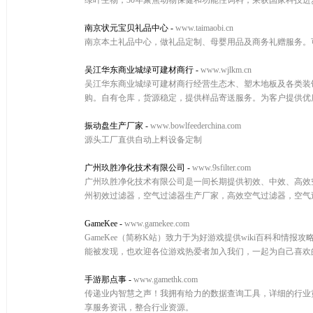
绿叶生物，30年聚焦动物保健和功能性饲料，荣获国家科技进
南京状元宝贝礼品中心
-
www.taimaobi.cn
南京本土礼品中心，做礼品定制、母婴用品及商务礼赠服务。可
吴江华东商业城绿可建材商行
-
www.wjlkm.cn
吴江华东商业城绿可建材商行经营生态木、塑木地板及各类装
购。自有仓库，货源稳定，提供样品寄送服务。为客户提供优
振动盘生产厂家
-
www.bowlfeederchina.com
源头工厂直供自动上料设备定制
广州玖胜净化技术有限公司
-
www.9sfilter.com
广州玖胜净化技术有限公司是一间长期提供初效、中效、高效空气
州初效过滤器，空气过滤器生产厂家，高效空气过滤器，空气
GameKee
-
www.gamekee.com
GameKee（简称K站）致力于为好游戏提供wiki百科和情
能被发现，也欢迎各位游戏热爱者加入我们，一起为自己喜欢
手游那点事
-
www.gamethk.com
传递业内智慧之声！我拥有给力的数据查询工具，详细的行业
享服务资讯，整合行业资源。