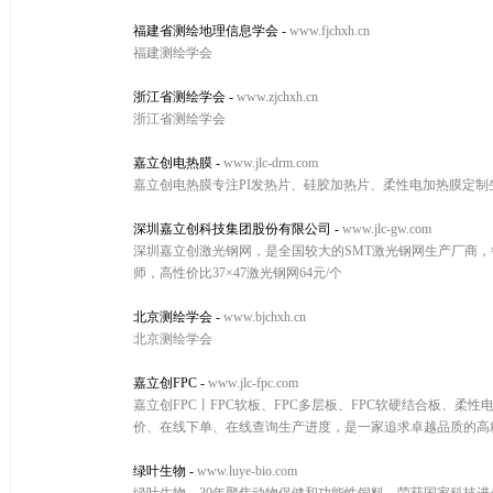
福建省测绘地理信息学会
-
www.fjchxh.cn
福建测绘学会
浙江省测绘学会
-
www.zjchxh.cn
浙江省测绘学会
嘉立创电热膜
-
www.jlc-drm.com
嘉立创电热膜专注PI发热片、硅胶加热片、柔性电加热膜定
深圳嘉立创科技集团股份有限公司
-
www.jlc-gw.com
深圳嘉立创激光钢网，是全国较大的SMT激光钢网生产厂商，每月
师，高性价比37×47激光钢网64元/个
北京测绘学会
-
www.bjchxh.cn
北京测绘学会
嘉立创FPC
-
www.jlc-fpc.com
嘉立创FPC丨FPC软板、FPC多层板、FPC软硬结合板、
价、在线下单、在线查询生产进度，是一家追求卓越品质的高精密
绿叶生物
-
www.luye-bio.com